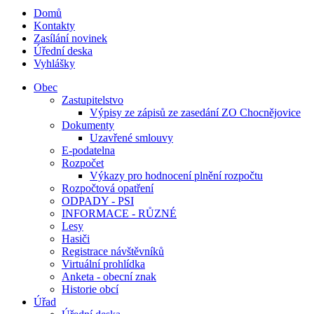
Domů
Kontakty
Zasílání novinek
Úřední deska
Vyhlášky
Obec
Zastupitelstvo
Výpisy ze zápisů ze zasedání ZO Chocnějovice
Dokumenty
Uzavřené smlouvy
E-podatelna
Rozpočet
Výkazy pro hodnocení plnění rozpočtu
Rozpočtová opatření
ODPADY - PSI
INFORMACE - RŮZNÉ
Lesy
Hasiči
Registrace návštěvníků
Virtuální prohlídka
Anketa - obecní znak
Historie obcí
Úřad