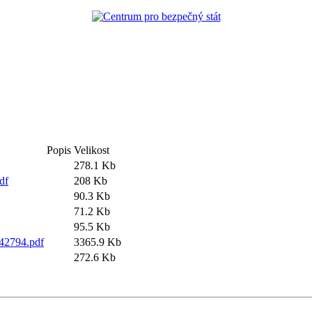
Popis
Velikost
278.1 Kb
df
208 Kb
90.3 Kb
71.2 Kb
95.5 Kb
42794.pdf
3365.9 Kb
272.6 Kb