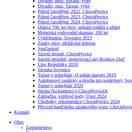
Divadlo, muz. Saxana, výlet
Divadlo, muz. Tarzan, výlet
Pálení čarodějnic 2022, Chocnějovice
Pálení čarodějnic 2023, Chocnějovice
Pálení čarodějnic 2024, Chocnějovice
Oslava 700. let obce, setkání rodáků a přátel
Mohelská vodovodní skupina, 100 let
Cyklobiatlon, Sovenice 2023
Znaky obce, předávání dekretu
Současnost
Sázení stromů, Chocnějovice
Sázení stromků, propojovací alej Rostkov-Ouč
Lípy Republiky 2018
Strouha Sovenice
Turnaj v nohejbale, O pohár starosty 2019
Autobusové zastávky a plocha pro kontejnery, So
Turnaj v nohejbale 2020
Stezka Na kamenci v Chocnějovicích
Zabijačka, vepřové hody, Únor 2024
Chodníky, rekonstrukce Chocnějovice 2024
Převzetí hasičského zásahového vozu, Chocnějovi
Kontakt
Obec
Zastupitelstvo