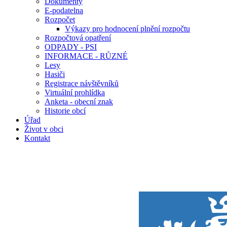
Dokumenty
E-podatelna
Rozpočet
Výkazy pro hodnocení plnění rozpočtu
Rozpočtová opatření
ODPADY - PSI
INFORMACE - RŮZNÉ
Lesy
Hasiči
Registrace návštěvníků
Virtuální prohlídka
Anketa - obecní znak
Historie obcí
Úřad
Život v obci
Kontakt