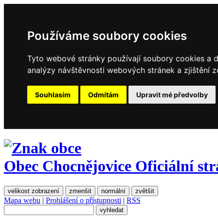
Používáme soubory cookies
Tyto webové stránky používají soubory cookies a da
analýzy návštěvnosti webových stránek a zjištění z
Souhlasím
Odmítám
Upravit mé předvolby
Obec Chocnějovice
Oficiální st
velikost zobrazení
zmenšit
normální
zvětšit
Mapa webu
|
Prohlášení o přístupnosti
|
RSS