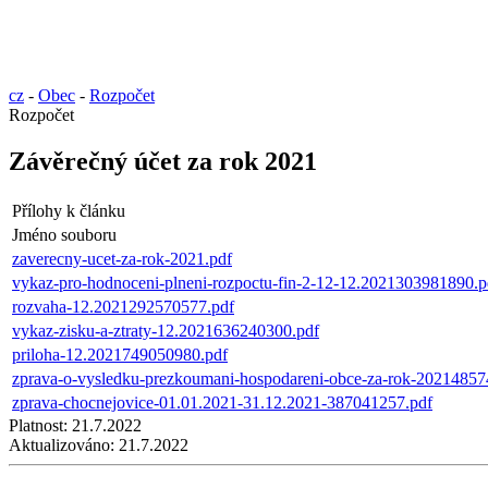
cz
-
Obec
-
Rozpočet
Rozpočet
Závěrečný účet za rok 2021
Přílohy k článku
Jméno souboru
zaverecny-ucet-za-rok-2021.pdf
vykaz-pro-hodnoceni-plneni-rozpoctu-fin-2-12-12.2021303981890.p
rozvaha-12.2021292570577.pdf
vykaz-zisku-a-ztraty-12.2021636240300.pdf
priloha-12.2021749050980.pdf
zprava-o-vysledku-prezkoumani-hospodareni-obce-za-rok-20214857
zprava-chocnejovice-01.01.2021-31.12.2021-387041257.pdf
Platnost:
21.7.2022
Aktualizováno:
21.7.2022