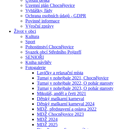
Úřední deska
Územní plán Chocnějovice
Vyhlášky, řády
Ochrana osobních údajů - GDPR
Povinné informace
Výroční zprávy
Život v obci
Kultura
Sport
Pohostinství Chocnějovice
Svazek obcí Středního Pojizeří
SENIOŘI
Kniha návštěv
Fotogalerie
Lavičky a relaxační místa
Turnaj v nohejbale 2021, Chocnějovice
Turnaj v nohejbale 2022, O pohár starosty
Turnaj v nohejbale 2023, O pohár starosty
Mikuláš, anděl a čerti 2021
Dětský maškarní karneval
Dětský maškarní karneval 2024
MDŽ, představení a oslava 2022
MDŽ Chocnějovice 2023
MDŽ 2024
MDŽ 2025