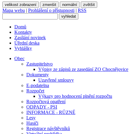
velikost zobrazení
zmenšit
normální
zvětšit
Mapa webu
|
Prohlášení o přístupnosti
|
RSS
Domů
Kontakty
Zasílání novinek
Úřední deska
Vyhlášky
Obec
Zastupitelstvo
Výpisy ze zápisů ze zasedání ZO Chocnějovice
Dokumenty
Uzavřené smlouvy
E-podatelna
Rozpočet
Výkazy pro hodnocení plnění rozpočtu
Rozpočtová opatření
ODPADY - PSI
INFORMACE - RŮZNÉ
Lesy
Hasiči
Registrace návštěvníků
Virtuální prohlídka