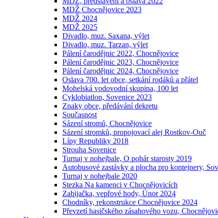
MDŽ, představení a oslava 2022
MDŽ Chocnějovice 2023
MDŽ 2024
MDŽ 2025
Divadlo, muz. Saxana, výlet
Divadlo, muz. Tarzan, výlet
Pálení čarodějnic 2022, Chocnějovice
Pálení čarodějnic 2023, Chocnějovice
Pálení čarodějnic 2024, Chocnějovice
Oslava 700. let obce, setkání rodáků a přátel
Mohelská vodovodní skupina, 100 let
Cyklobiatlon, Sovenice 2023
Znaky obce, předávání dekretu
Současnost
Sázení stromů, Chocnějovice
Sázení stromků, propojovací alej Rostkov-Ouč
Lípy Republiky 2018
Strouha Sovenice
Turnaj v nohejbale, O pohár starosty 2019
Autobusové zastávky a plocha pro kontejnery, So
Turnaj v nohejbale 2020
Stezka Na kamenci v Chocnějovicích
Zabijačka, vepřové hody, Únor 2024
Chodníky, rekonstrukce Chocnějovice 2024
Převzetí hasičského zásahového vozu, Chocnějovi