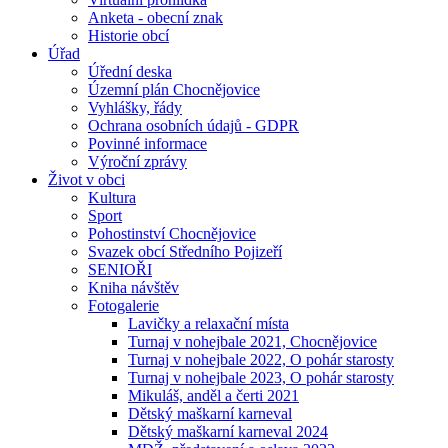
Anketa - obecní znak
Historie obcí
Úřad
Úřední deska
Územní plán Chocnějovice
Vyhlášky, řády
Ochrana osobních údajů - GDPR
Povinné informace
Výroční zprávy
Život v obci
Kultura
Sport
Pohostinství Chocnějovice
Svazek obcí Středního Pojizeří
SENIOŘI
Kniha návštěv
Fotogalerie
Lavičky a relaxační místa
Turnaj v nohejbale 2021, Chocnějovice
Turnaj v nohejbale 2022, O pohár starosty
Turnaj v nohejbale 2023, O pohár starosty
Mikuláš, anděl a čerti 2021
Dětský maškarní karneval
Dětský maškarní karneval 2024