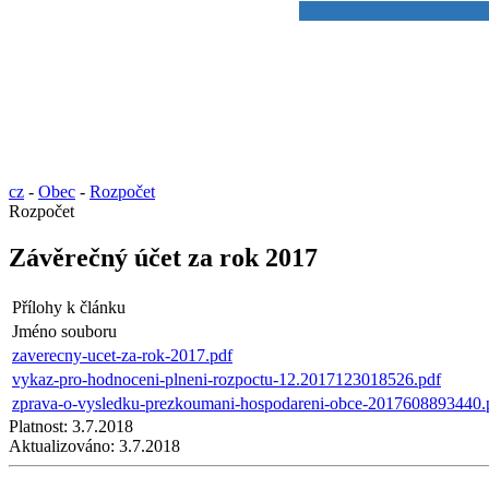
cz
-
Obec
-
Rozpočet
Rozpočet
Závěrečný účet za rok 2017
Přílohy k článku
Jméno souboru
zaverecny-ucet-za-rok-2017.pdf
vykaz-pro-hodnoceni-plneni-rozpoctu-12.2017123018526.pdf
zprava-o-vysledku-prezkoumani-hospodareni-obce-2017608893440.
Platnost:
3.7.2018
Aktualizováno:
3.7.2018