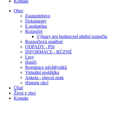
Kontakt
Obec
Zastupitelstvo
Dokumenty
E-podatelna
Rozpočet
Výkazy pro hodnocení plnění rozpočtu
Rozpočtová opatření
ODPADY - PSI
INFORMACE - RŮZNÉ
Lesy
Hasiči
Registrace návštěvníků
Virtuální prohlídka
Anketa - obecní znak
Historie obcí
Úřad
Život v obci
Kontakt