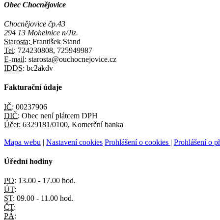
Obec Chocnějovice
Chocnějovice čp.43
294 13 Mohelnice n/Jiz.
Starosta:
František Stand
Tel:
724230808, 725949987
E-mail:
starosta@ouchocnejovice.cz
IDDS:
bc2akdv
Fakturační údaje
IČ:
00237906
DIČ:
Obec není plátcem DPH
Účet:
6329181/0100, Komerční banka
Mapa webu
|
Nastavení cookies
Prohlášení o cookies
|
Prohlášení o př
Úřední hodiny
PO:
13.00 - 17.00 hod.
ÚT:
ST:
09.00 - 11.00 hod.
ČT:
PÁ: