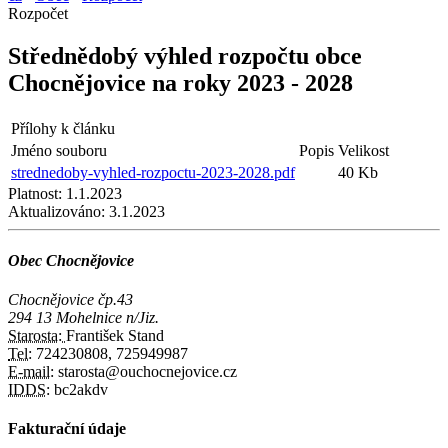
Rozpočet
Střednědobý výhled rozpočtu obce
Chocnějovice na roky 2023 - 2028
Přílohy k článku
Jméno souboru
Popis
Velikost
strednedoby-vyhled-rozpoctu-2023-2028.pdf
40 Kb
Platnost:
1.1.2023
Aktualizováno:
3.1.2023
Obec Chocnějovice
Chocnějovice čp.43
294 13 Mohelnice n/Jiz.
Starosta:
František Stand
Tel:
724230808, 725949987
E-mail:
starosta@ouchocnejovice.cz
IDDS:
bc2akdv
Fakturační údaje