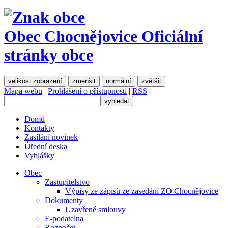
Obec Chocnějovice
Oficiální
stránky obce
velikost zobrazení
zmenšit
normální
zvětšit
Mapa webu
|
Prohlášení o přístupnosti
|
RSS
Domů
Kontakty
Zasílání novinek
Úřední deska
Vyhlášky
Obec
Zastupitelstvo
Výpisy ze zápisů ze zasedání ZO Chocnějovice
Dokumenty
Uzavřené smlouvy
E-podatelna
Rozpočet