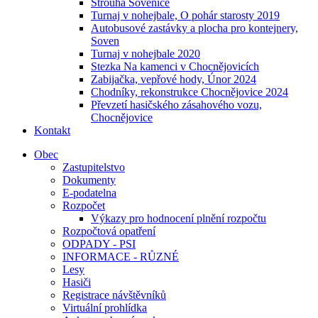
Strouha Sovenice
Turnaj v nohejbale, O pohár starosty 2019
Autobusové zastávky a plocha pro kontejnery,
Soven
Turnaj v nohejbale 2020
Stezka Na kamenci v Chocnějovicích
Zabijačka, vepřové hody, Únor 2024
Chodníky, rekonstrukce Chocnějovice 2024
Převzetí hasičského zásahového vozu,
Chocnějovice
Kontakt
Obec
Zastupitelstvo
Dokumenty
E-podatelna
Rozpočet
Výkazy pro hodnocení plnění rozpočtu
Rozpočtová opatření
ODPADY - PSI
INFORMACE - RŮZNÉ
Lesy
Hasiči
Registrace návštěvníků
Virtuální prohlídka