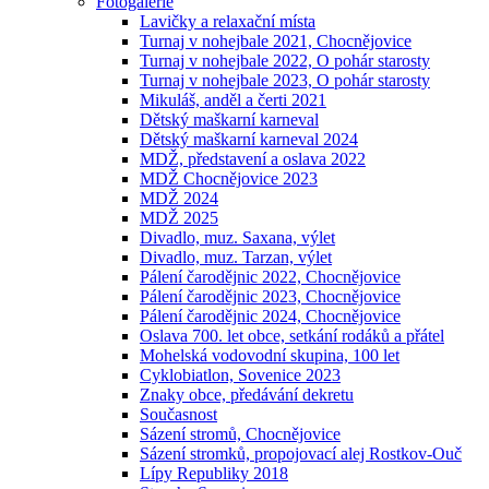
Fotogalerie
Lavičky a relaxační místa
Turnaj v nohejbale 2021, Chocnějovice
Turnaj v nohejbale 2022, O pohár starosty
Turnaj v nohejbale 2023, O pohár starosty
Mikuláš, anděl a čerti 2021
Dětský maškarní karneval
Dětský maškarní karneval 2024
MDŽ, představení a oslava 2022
MDŽ Chocnějovice 2023
MDŽ 2024
MDŽ 2025
Divadlo, muz. Saxana, výlet
Divadlo, muz. Tarzan, výlet
Pálení čarodějnic 2022, Chocnějovice
Pálení čarodějnic 2023, Chocnějovice
Pálení čarodějnic 2024, Chocnějovice
Oslava 700. let obce, setkání rodáků a přátel
Mohelská vodovodní skupina, 100 let
Cyklobiatlon, Sovenice 2023
Znaky obce, předávání dekretu
Současnost
Sázení stromů, Chocnějovice
Sázení stromků, propojovací alej Rostkov-Ouč
Lípy Republiky 2018