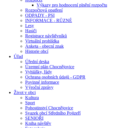
Výkazy pro hodnocení plnění rozpočtu
Rozpočtová opatření
ODPADY - PSI
INFORMACE - RŮZNÉ
Lesy
Hasiči
Registrace návštěvníků
Virtuální prohlídka
Anketa - obecní znak
Historie obcí
Úřad
Úřední deska
Územní plán Chocnějovice
Vyhlášky, řády
Ochrana osobních údajů - GDPR
Povinné informace
Výroční zprávy
Život v obci
Kultura
Sport
Pohostinství Chocnějovice
Svazek obcí Středního Pojizeří
SENIOŘI
Kniha návštěv