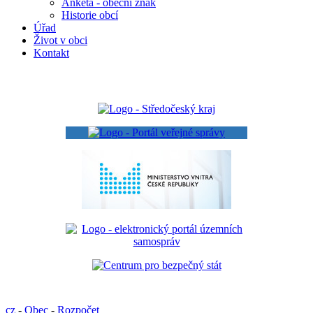
Anketa - obecní znak
Historie obcí
Úřad
Život v obci
Kontakt
cz
-
Obec
-
Rozpočet