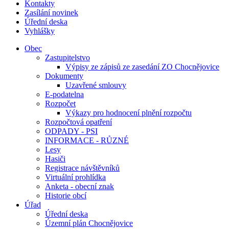
Kontakty
Zasílání novinek
Úřední deska
Vyhlášky
Obec
Zastupitelstvo
Výpisy ze zápisů ze zasedání ZO Chocnějovice
Dokumenty
Uzavřené smlouvy
E-podatelna
Rozpočet
Výkazy pro hodnocení plnění rozpočtu
Rozpočtová opatření
ODPADY - PSI
INFORMACE - RŮZNÉ
Lesy
Hasiči
Registrace návštěvníků
Virtuální prohlídka
Anketa - obecní znak
Historie obcí
Úřad
Úřední deska
Územní plán Chocnějovice