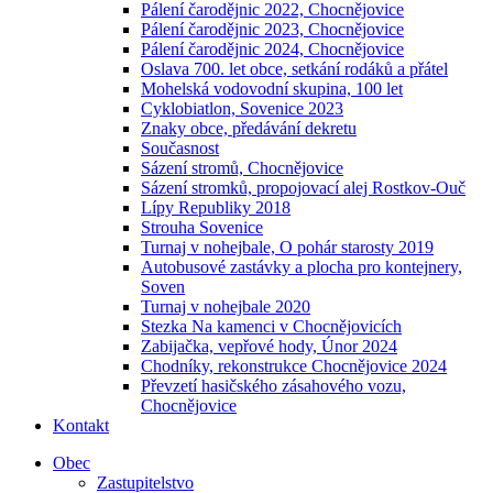
Pálení čarodějnic 2022, Chocnějovice
Pálení čarodějnic 2023, Chocnějovice
Pálení čarodějnic 2024, Chocnějovice
Oslava 700. let obce, setkání rodáků a přátel
Mohelská vodovodní skupina, 100 let
Cyklobiatlon, Sovenice 2023
Znaky obce, předávání dekretu
Současnost
Sázení stromů, Chocnějovice
Sázení stromků, propojovací alej Rostkov-Ouč
Lípy Republiky 2018
Strouha Sovenice
Turnaj v nohejbale, O pohár starosty 2019
Autobusové zastávky a plocha pro kontejnery,
Soven
Turnaj v nohejbale 2020
Stezka Na kamenci v Chocnějovicích
Zabijačka, vepřové hody, Únor 2024
Chodníky, rekonstrukce Chocnějovice 2024
Převzetí hasičského zásahového vozu,
Chocnějovice
Kontakt
Obec
Zastupitelstvo