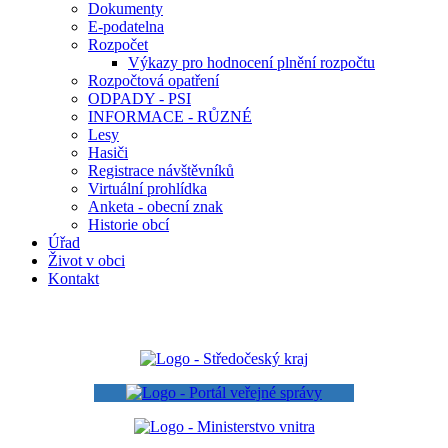
Dokumenty
E-podatelna
Rozpočet
Výkazy pro hodnocení plnění rozpočtu
Rozpočtová opatření
ODPADY - PSI
INFORMACE - RŮZNÉ
Lesy
Hasiči
Registrace návštěvníků
Virtuální prohlídka
Anketa - obecní znak
Historie obcí
Úřad
Život v obci
Kontakt