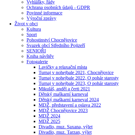
Vyhlášky, řády
Ochrana osobních údajů - GDPR
Povinné informace
Výroční zprávy
Život v obci
Kultura
Sport
Pohostinství Chocnějovice
Svazek obcí Středního Pojizeří
SENIOŘI
Kniha návštěv
Fotogalerie
Lavičky a relaxační místa
Turnaj v nohejbale 2021, Chocnějovice
Turnaj v nohejbale 2022, O pohár starosty
Turnaj v nohejbale 2023, O pohár starosty
Mikuláš, anděl a čerti 2021
Dětský maškarní karneval
Dětský maškarní karneval 2024
MDŽ, představení a oslava 2022
MDŽ Chocnějovice 2023
MDŽ 2024
MDŽ 2025
Divadlo, muz. Saxana, výlet
Divadlo, muz. Tarzan, výlet