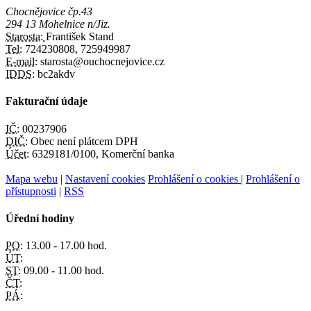
Chocnějovice čp.43
294 13 Mohelnice n/Jiz.
Starosta:
František Stand
Tel:
724230808, 725949987
E-mail:
starosta@ouchocnejovice.cz
IDDS:
bc2akdv
Fakturační údaje
IČ:
00237906
DIČ:
Obec není plátcem DPH
Účet:
6329181/0100, Komerční banka
Mapa webu
|
Nastavení cookies
Prohlášení o cookies
|
Prohlášení o
přístupnosti
|
RSS
Úřední hodiny
PO:
13.00 - 17.00 hod.
ÚT:
ST:
09.00 - 11.00 hod.
ČT:
PÁ: