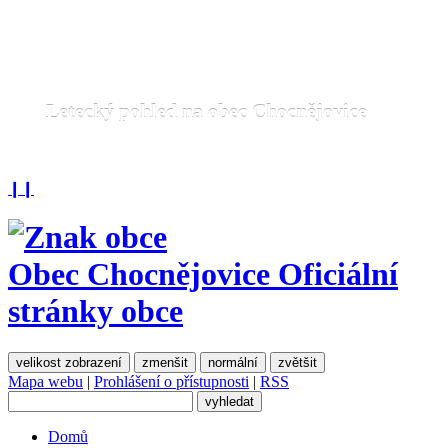
Letecký pohled na obec Chocnějovice
❙❙
Obec Chocnějovice
Oficiální
stránky obce
velikost zobrazení
zmenšit
normální
zvětšit
Mapa webu
|
Prohlášení o přístupnosti
|
RSS
Domů