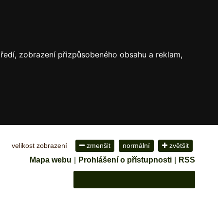
středí, zobrazení přizpůsobeného obsahu a reklam,
velikost zobrazení
zmenšit
normální
zvětšit
Mapa webu
|
Prohlášení o přístupnosti
|
RSS