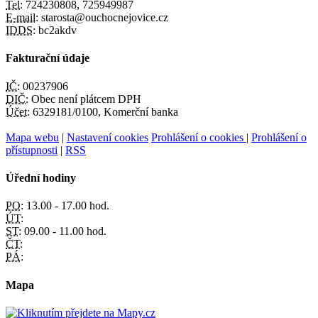
Tel:
724230808, 725949987
E-mail:
starosta@ouchocnejovice.cz
IDDS:
bc2akdv
Fakturační údaje
IČ:
00237906
DIČ:
Obec není plátcem DPH
Účet:
6329181/0100, Komerční banka
Mapa webu
|
Nastavení cookies
Prohlášení o cookies
|
Prohlášení o
přístupnosti
|
RSS
Úřední hodiny
PO:
13.00 - 17.00 hod.
ÚT:
ST:
09.00 - 11.00 hod.
ČT:
PÁ:
Mapa