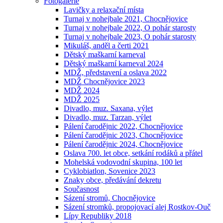
Fotogalerie
Lavičky a relaxační místa
Turnaj v nohejbale 2021, Chocnějovice
Turnaj v nohejbale 2022, O pohár starosty
Turnaj v nohejbale 2023, O pohár starosty
Mikuláš, anděl a čerti 2021
Dětský maškarní karneval
Dětský maškarní karneval 2024
MDŽ, představení a oslava 2022
MDŽ Chocnějovice 2023
MDŽ 2024
MDŽ 2025
Divadlo, muz. Saxana, výlet
Divadlo, muz. Tarzan, výlet
Pálení čarodějnic 2022, Chocnějovice
Pálení čarodějnic 2023, Chocnějovice
Pálení čarodějnic 2024, Chocnějovice
Oslava 700. let obce, setkání rodáků a přátel
Mohelská vodovodní skupina, 100 let
Cyklobiatlon, Sovenice 2023
Znaky obce, předávání dekretu
Současnost
Sázení stromů, Chocnějovice
Sázení stromků, propojovací alej Rostkov-Ouč
Lípy Republiky 2018