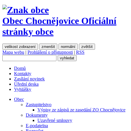
Obec Chocnějovice
Oficiální
stránky obce
velikost zobrazení
zmenšit
normální
zvětšit
Mapa webu
|
Prohlášení o přístupnosti
|
RSS
Domů
Kontakty
Zasílání novinek
Úřední deska
Vyhlášky
Obec
Zastupitelstvo
Výpisy ze zápisů ze zasedání ZO Chocnějovice
Dokumenty
Uzavřené smlouvy
E-podatelna
Rozpočet