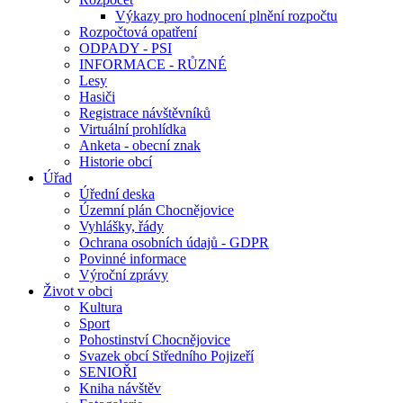
Výkazy pro hodnocení plnění rozpočtu
Rozpočtová opatření
ODPADY - PSI
INFORMACE - RŮZNÉ
Lesy
Hasiči
Registrace návštěvníků
Virtuální prohlídka
Anketa - obecní znak
Historie obcí
Úřad
Úřední deska
Územní plán Chocnějovice
Vyhlášky, řády
Ochrana osobních údajů - GDPR
Povinné informace
Výroční zprávy
Život v obci
Kultura
Sport
Pohostinství Chocnějovice
Svazek obcí Středního Pojizeří
SENIOŘI
Kniha návštěv