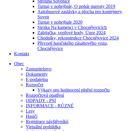
Strouha Sovenice
Turnaj v nohejbale, O pohár starosty 2019
Autobusové zastávky a plocha pro kontejnery,
Soven
Turnaj v nohejbale 2020
Stezka Na kamenci v Chocnějovicích
Zabijačka, vepřové hody, Únor 2024
Chodníky, rekonstrukce Chocnějovice 2024
Převzetí hasičského zásahového vozu,
Chocnějovice
Kontakt
Obec
Zastupitelstvo
Dokumenty
E-podatelna
Rozpočet
Výkazy pro hodnocení plnění rozpočtu
Rozpočtová opatření
ODPADY - PSI
INFORMACE - RŮZNÉ
Lesy
Hasiči
Registrace návštěvníků
Virtuální prohlídka