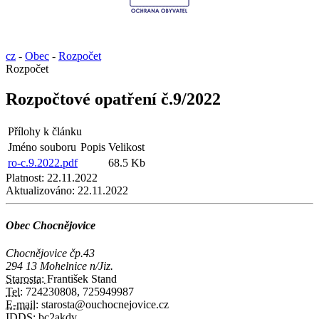
cz
-
Obec
-
Rozpočet
Rozpočet
Rozpočtové opatření č.9/2022
Přílohy k článku
Jméno souboru
Popis
Velikost
ro-c.9.2022.pdf
68.5 Kb
Platnost:
22.11.2022
Aktualizováno:
22.11.2022
Obec Chocnějovice
Chocnějovice čp.43
294 13 Mohelnice n/Jiz.
Starosta:
František Stand
Tel:
724230808, 725949987
E-mail:
starosta@ouchocnejovice.cz
IDDS:
bc2akdv