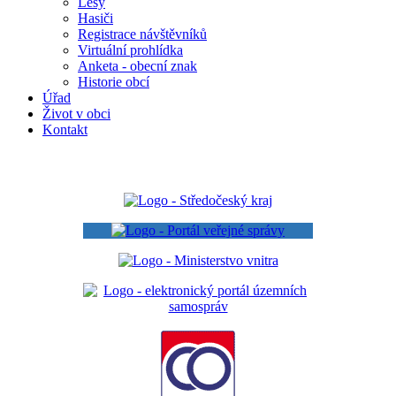
Lesy
Hasiči
Registrace návštěvníků
Virtuální prohlídka
Anketa - obecní znak
Historie obcí
Úřad
Život v obci
Kontakt