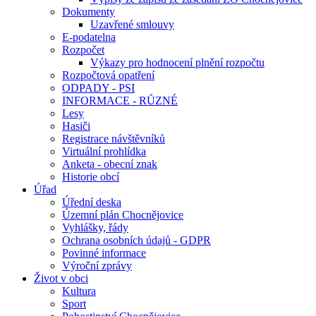
Dokumenty
Uzavřené smlouvy
E-podatelna
Rozpočet
Výkazy pro hodnocení plnění rozpočtu
Rozpočtová opatření
ODPADY - PSI
INFORMACE - RŮZNÉ
Lesy
Hasiči
Registrace návštěvníků
Virtuální prohlídka
Anketa - obecní znak
Historie obcí
Úřad
Úřední deska
Územní plán Chocnějovice
Vyhlášky, řády
Ochrana osobních údajů - GDPR
Povinné informace
Výroční zprávy
Život v obci
Kultura
Sport