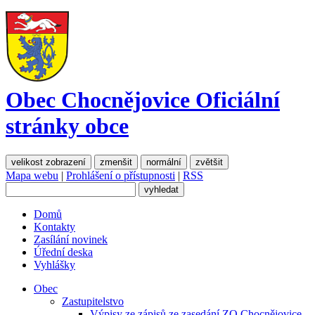
Obec Chocnějovice
Oficiální
stránky obce
velikost zobrazení
zmenšit
normální
zvětšit
Mapa webu
|
Prohlášení o přístupnosti
|
RSS
Domů
Kontakty
Zasílání novinek
Úřední deska
Vyhlášky
Obec
Zastupitelstvo
Výpisy ze zápisů ze zasedání ZO Chocnějovice