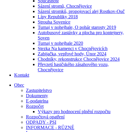
Současnost
Sázení stromů, Chocnějovice
Sázení stromků, propojovací alej Rostkov-Ouč
Lípy Republiky 2018
Strouha Sovenice
Turnaj v nohejbale, O pohár starosty 2019
Autobusové zastávky a plocha pro kontejnery,
Soven
Turnaj v nohejbale 2020
Stezka Na kamenci v Chocnějovicích
Zabijačka, vepřové hody, Únor 2024
Chodníky, rekonstrukce Chocnějovice 2024
Převzetí hasičského zásahového vozu,
Chocnějovice
Kontakt
Obec
Zastupitelstvo
Dokumenty
E-podatelna
Rozpočet
Výkazy pro hodnocení plnění rozpočtu
Rozpočtová opatření
ODPADY - PSI
INFORMACE - RŮZNÉ