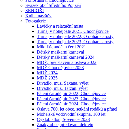
Pohostinství Chocnějovice
Svazek obcí Středního Pojizeří
SENIOŘI
Kniha návštěv
Fotogalerie
Lavičky a relaxační místa
Turnaj v nohejbale 2021, Chocnějovice
Turnaj v nohejbale 2022, O pohár starosty
Turnaj v nohejbale 2023, O pohár starosty
Mikuláš, anděl a čerti 2021
Dětský maškarní karneval
Dětský maškarní karneval 2024
MDŽ, představení a oslava 2022
MDŽ Chocnějovice 2023
MDŽ 2024
MDŽ 2025
Divadlo, muz. Saxana, výlet
Divadlo, muz. Tarzan, výlet
Pálení čarodějnic 2022, Chocnějovice
Pálení čarodějnic 2023, Chocnějovice
Pálení čarodějnic 2024, Chocnějovice
Oslava 700. let obce, setkání rodáků a přátel
Mohelská vodovodní skupina, 100 let
Cyklobiatlon, Sovenice 2023
Znaky obce, předávání dekretu