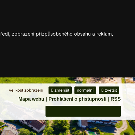
středí, zobrazení přizpůsobeného obsahu a reklam,
velikost zobrazení
zmenšit
normální
zvětšit
Mapa webu
|
Prohlášení o přístupnosti
|
RSS