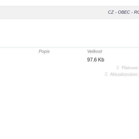
CZ
-
OBEC
-
R
Popis
Velikost
97.6 Kb
Platnost:
Aktualizováno: