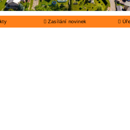
kty
Zasílání novinek
Úř
ÚŘAD
ŽIVOT V OBCI