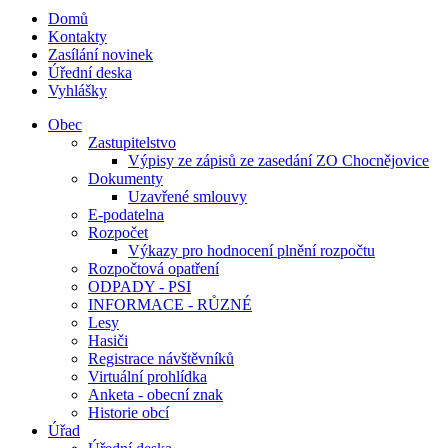
Domů
Kontakty
Zasílání novinek
Úřední deska
Vyhlášky
Obec
Zastupitelstvo
Výpisy ze zápisů ze zasedání ZO Chocnějovice
Dokumenty
Uzavřené smlouvy
E-podatelna
Rozpočet
Výkazy pro hodnocení plnění rozpočtu
Rozpočtová opatření
ODPADY - PSI
INFORMACE - RŮZNÉ
Lesy
Hasiči
Registrace návštěvníků
Virtuální prohlídka
Anketa - obecní znak
Historie obcí
Úřad