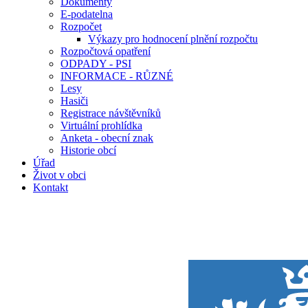
Dokumenty
E-podatelna
Rozpočet
Výkazy pro hodnocení plnění rozpočtu
Rozpočtová opatření
ODPADY - PSI
INFORMACE - RŮZNÉ
Lesy
Hasiči
Registrace návštěvníků
Virtuální prohlídka
Anketa - obecní znak
Historie obcí
Úřad
Život v obci
Kontakt