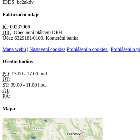
IDDS:
bc2akdv
Fakturační údaje
IČ:
00237906
DIČ:
Obec není plátcem DPH
Účet:
6329181/0100, Komerční banka
Mapa webu
|
Nastavení cookies
Prohlášení o cookies
|
Prohlášení o př
Úřední hodiny
PO:
13.00 - 17.00 hod.
ÚT:
ST:
09.00 - 11.00 hod.
ČT:
PÁ:
Mapa