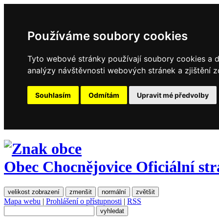
Používáme soubory cookies
Tyto webové stránky používají soubory cookies a da
analýzy návštěvnosti webových stránek a zjištění z
Souhlasím
Odmítám
Upravit mé předvolby
Obec Chocnějovice
Oficiální st
velikost zobrazení
zmenšit
normální
zvětšit
Mapa webu
|
Prohlášení o přístupnosti
|
RSS