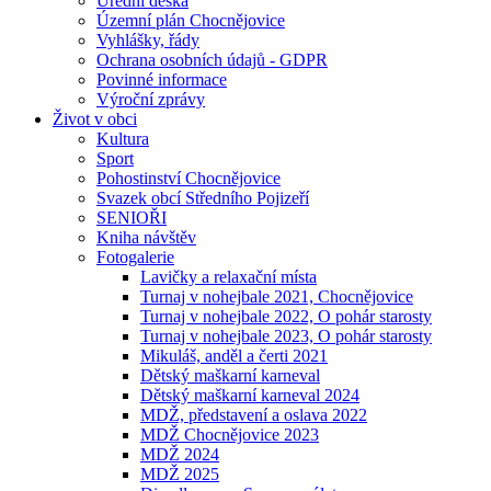
Úřední deska
Územní plán Chocnějovice
Vyhlášky, řády
Ochrana osobních údajů - GDPR
Povinné informace
Výroční zprávy
Život v obci
Kultura
Sport
Pohostinství Chocnějovice
Svazek obcí Středního Pojizeří
SENIOŘI
Kniha návštěv
Fotogalerie
Lavičky a relaxační místa
Turnaj v nohejbale 2021, Chocnějovice
Turnaj v nohejbale 2022, O pohár starosty
Turnaj v nohejbale 2023, O pohár starosty
Mikuláš, anděl a čerti 2021
Dětský maškarní karneval
Dětský maškarní karneval 2024
MDŽ, představení a oslava 2022
MDŽ Chocnějovice 2023
MDŽ 2024
MDŽ 2025