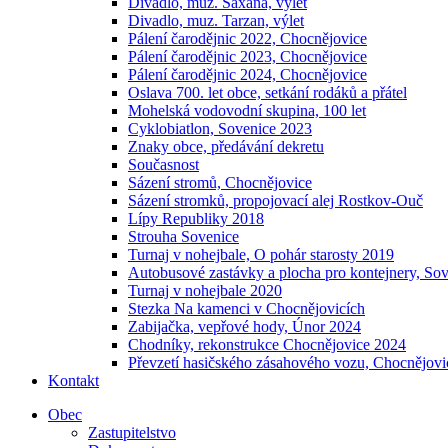
Divadlo, muz. Saxana, výlet
Divadlo, muz. Tarzan, výlet
Pálení čarodějnic 2022, Chocnějovice
Pálení čarodějnic 2023, Chocnějovice
Pálení čarodějnic 2024, Chocnějovice
Oslava 700. let obce, setkání rodáků a přátel
Mohelská vodovodní skupina, 100 let
Cyklobiatlon, Sovenice 2023
Znaky obce, předávání dekretu
Současnost
Sázení stromů, Chocnějovice
Sázení stromků, propojovací alej Rostkov-Ouč
Lípy Republiky 2018
Strouha Sovenice
Turnaj v nohejbale, O pohár starosty 2019
Autobusové zastávky a plocha pro kontejnery, So
Turnaj v nohejbale 2020
Stezka Na kamenci v Chocnějovicích
Zabijačka, vepřové hody, Únor 2024
Chodníky, rekonstrukce Chocnějovice 2024
Převzetí hasičského zásahového vozu, Chocnějovi
Kontakt
Obec
Zastupitelstvo