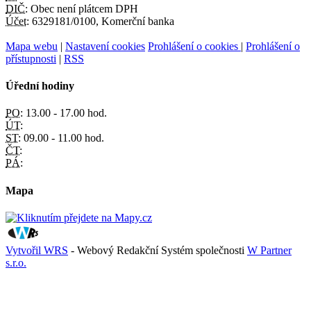
DIČ:
Obec není plátcem DPH
Účet:
6329181/0100, Komerční banka
Mapa webu
|
Nastavení cookies
Prohlášení o cookies
|
Prohlášení o
přístupnosti
|
RSS
Úřední hodiny
PO:
13.00 - 17.00 hod.
ÚT:
ST:
09.00 - 11.00 hod.
ČT:
PÁ:
Mapa
Vytvořil WRS
- Webový Redakční Systém společnosti
W Partner
s.r.o.