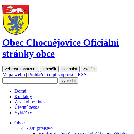
Obec Chocnějovice
Oficiální
stránky obce
velikost zobrazení
zmenšit
normální
zvětšit
Mapa webu
|
Prohlášení o přístupnosti
|
RSS
Domů
Kontakty
Zasílání novinek
Úřední deska
Vyhlášky
Obec
Zastupitelstvo
Výpisy ze zápisů ze zasedání ZO Chocnějovice