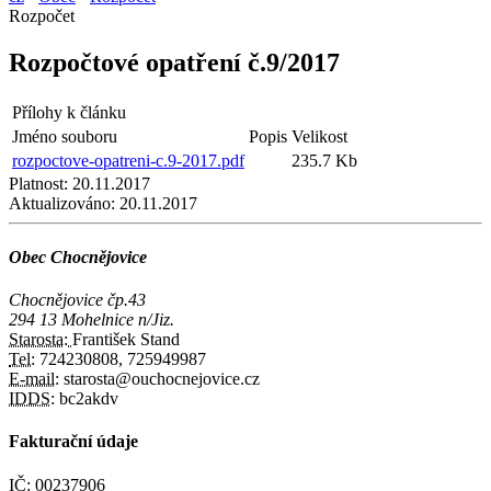
Rozpočet
Rozpočtové opatření č.9/2017
Přílohy k článku
Jméno souboru
Popis
Velikost
rozpoctove-opatreni-c.9-2017.pdf
235.7 Kb
Platnost:
20.11.2017
Aktualizováno:
20.11.2017
Obec Chocnějovice
Chocnějovice čp.43
294 13 Mohelnice n/Jiz.
Starosta:
František Stand
Tel:
724230808, 725949987
E-mail:
starosta@ouchocnejovice.cz
IDDS:
bc2akdv
Fakturační údaje
IČ:
00237906