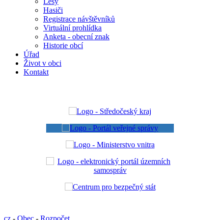
Lesy
Hasiči
Registrace návštěvníků
Virtuální prohlídka
Anketa - obecní znak
Historie obcí
Úřad
Život v obci
Kontakt
cz
-
Obec
-
Rozpočet