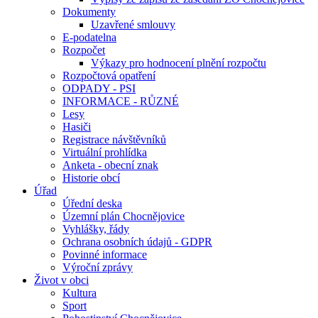
Dokumenty
Uzavřené smlouvy
E-podatelna
Rozpočet
Výkazy pro hodnocení plnění rozpočtu
Rozpočtová opatření
ODPADY - PSI
INFORMACE - RŮZNÉ
Lesy
Hasiči
Registrace návštěvníků
Virtuální prohlídka
Anketa - obecní znak
Historie obcí
Úřad
Úřední deska
Územní plán Chocnějovice
Vyhlášky, řády
Ochrana osobních údajů - GDPR
Povinné informace
Výroční zprávy
Život v obci
Kultura
Sport