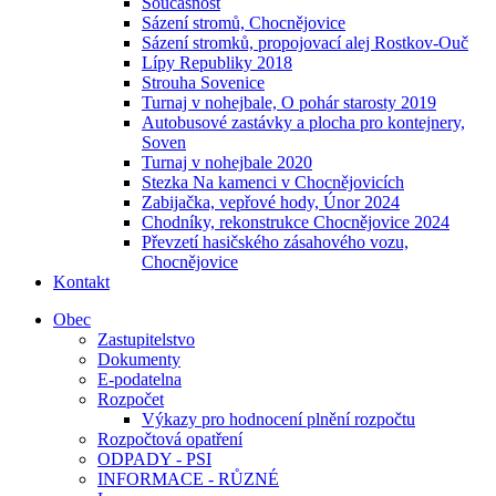
Současnost
Sázení stromů, Chocnějovice
Sázení stromků, propojovací alej Rostkov-Ouč
Lípy Republiky 2018
Strouha Sovenice
Turnaj v nohejbale, O pohár starosty 2019
Autobusové zastávky a plocha pro kontejnery,
Soven
Turnaj v nohejbale 2020
Stezka Na kamenci v Chocnějovicích
Zabijačka, vepřové hody, Únor 2024
Chodníky, rekonstrukce Chocnějovice 2024
Převzetí hasičského zásahového vozu,
Chocnějovice
Kontakt
Obec
Zastupitelstvo
Dokumenty
E-podatelna
Rozpočet
Výkazy pro hodnocení plnění rozpočtu
Rozpočtová opatření
ODPADY - PSI
INFORMACE - RŮZNÉ