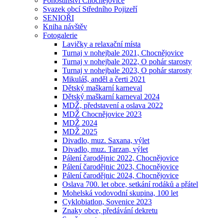
Pohostinství Chocnějovice
Svazek obcí Středního Pojizeří
SENIOŘI
Kniha návštěv
Fotogalerie
Lavičky a relaxační místa
Turnaj v nohejbale 2021, Chocnějovice
Turnaj v nohejbale 2022, O pohár starosty
Turnaj v nohejbale 2023, O pohár starosty
Mikuláš, anděl a čerti 2021
Dětský maškarní karneval
Dětský maškarní karneval 2024
MDŽ, představení a oslava 2022
MDŽ Chocnějovice 2023
MDŽ 2024
MDŽ 2025
Divadlo, muz. Saxana, výlet
Divadlo, muz. Tarzan, výlet
Pálení čarodějnic 2022, Chocnějovice
Pálení čarodějnic 2023, Chocnějovice
Pálení čarodějnic 2024, Chocnějovice
Oslava 700. let obce, setkání rodáků a přátel
Mohelská vodovodní skupina, 100 let
Cyklobiatlon, Sovenice 2023
Znaky obce, předávání dekretu