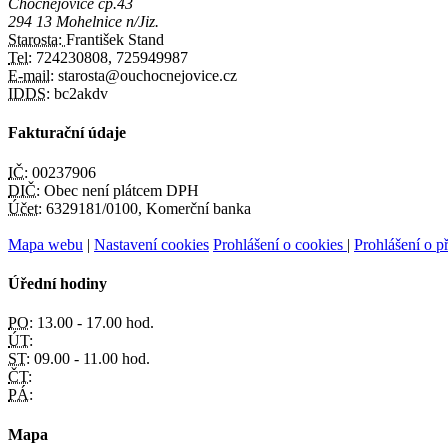
Chocnějovice čp.43
294 13 Mohelnice n/Jiz.
Starosta:
František Stand
Tel:
724230808, 725949987
E-mail:
starosta@ouchocnejovice.cz
IDDS:
bc2akdv
Fakturační údaje
IČ:
00237906
DIČ:
Obec není plátcem DPH
Účet:
6329181/0100, Komerční banka
Mapa webu
|
Nastavení cookies
Prohlášení o cookies
|
Prohlášení o př
Úřední hodiny
PO:
13.00 - 17.00 hod.
ÚT:
ST:
09.00 - 11.00 hod.
ČT:
PÁ:
Mapa