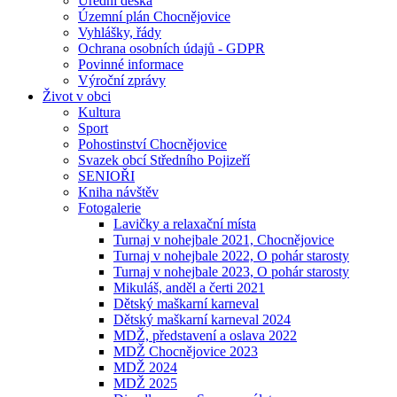
Úřední deska
Územní plán Chocnějovice
Vyhlášky, řády
Ochrana osobních údajů - GDPR
Povinné informace
Výroční zprávy
Život v obci
Kultura
Sport
Pohostinství Chocnějovice
Svazek obcí Středního Pojizeří
SENIOŘI
Kniha návštěv
Fotogalerie
Lavičky a relaxační místa
Turnaj v nohejbale 2021, Chocnějovice
Turnaj v nohejbale 2022, O pohár starosty
Turnaj v nohejbale 2023, O pohár starosty
Mikuláš, anděl a čerti 2021
Dětský maškarní karneval
Dětský maškarní karneval 2024
MDŽ, představení a oslava 2022
MDŽ Chocnějovice 2023
MDŽ 2024
MDŽ 2025