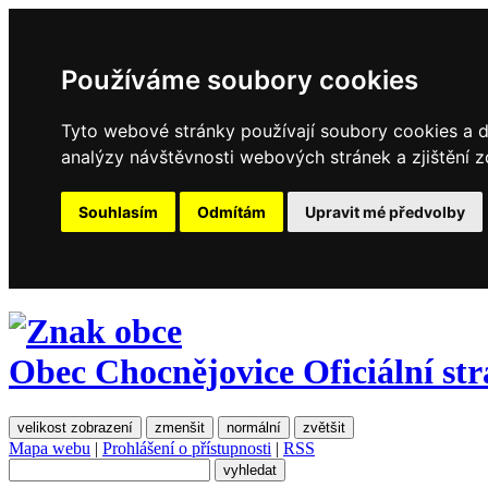
Používáme soubory cookies
Tyto webové stránky používají soubory cookies a da
analýzy návštěvnosti webových stránek a zjištění z
Souhlasím
Odmítám
Upravit mé předvolby
Obec Chocnějovice
Oficiální st
velikost zobrazení
zmenšit
normální
zvětšit
Mapa webu
|
Prohlášení o přístupnosti
|
RSS