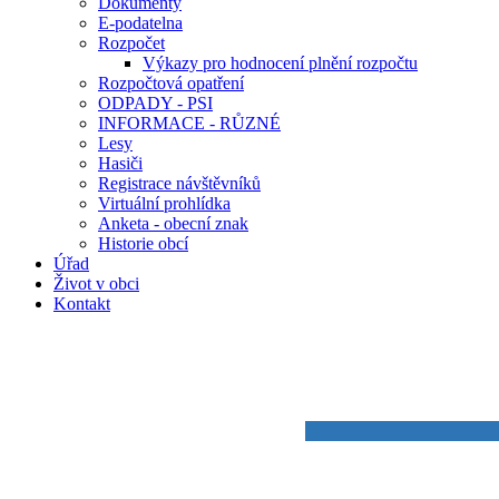
Dokumenty
E-podatelna
Rozpočet
Výkazy pro hodnocení plnění rozpočtu
Rozpočtová opatření
ODPADY - PSI
INFORMACE - RŮZNÉ
Lesy
Hasiči
Registrace návštěvníků
Virtuální prohlídka
Anketa - obecní znak
Historie obcí
Úřad
Život v obci
Kontakt