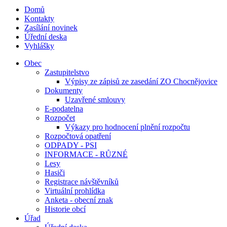
Domů
Kontakty
Zasílání novinek
Úřední deska
Vyhlášky
Obec
Zastupitelstvo
Výpisy ze zápisů ze zasedání ZO Chocnějovice
Dokumenty
Uzavřené smlouvy
E-podatelna
Rozpočet
Výkazy pro hodnocení plnění rozpočtu
Rozpočtová opatření
ODPADY - PSI
INFORMACE - RŮZNÉ
Lesy
Hasiči
Registrace návštěvníků
Virtuální prohlídka
Anketa - obecní znak
Historie obcí
Úřad