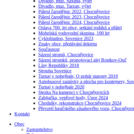
Divadlo, muz. Saxana, výlet
Divadlo, muz. Tarzan, výlet
Pálení čarodějnic 2022, Chocnějovice
Pálení čarodějnic 2023, Chocnějovice
Pálení čarodějnic 2024, Chocnějovice
Oslava 700. let obce, setkání rodáků a přátel
Mohelská vodovodní skupina, 100 let
Cyklobiatlon, Sovenice 2023
Znaky obce, předávání dekretu
Současnost
Sázení stromů, Chocnějovice
Sázení stromků, propojovací alej Rostkov-Ouč
Lípy Republiky 2018
Strouha Sovenice
Turnaj v nohejbale, O pohár starosty 2019
Autobusové zastávky a plocha pro kontejnery, So
Turnaj v nohejbale 2020
Stezka Na kamenci v Chocnějovicích
Zabijačka, vepřové hody, Únor 2024
Chodníky, rekonstrukce Chocnějovice 2024
Převzetí hasičského zásahového vozu, Chocnějovi
Kontakt
Obec
Zastupitelstvo