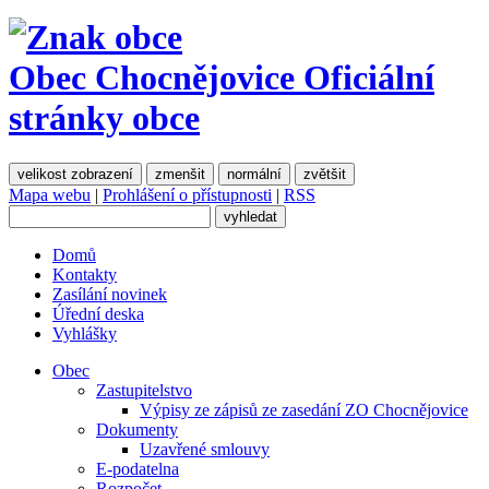
Obec Chocnějovice
Oficiální
stránky obce
velikost zobrazení
zmenšit
normální
zvětšit
Mapa webu
|
Prohlášení o přístupnosti
|
RSS
Domů
Kontakty
Zasílání novinek
Úřední deska
Vyhlášky
Obec
Zastupitelstvo
Výpisy ze zápisů ze zasedání ZO Chocnějovice
Dokumenty
Uzavřené smlouvy
E-podatelna
Rozpočet