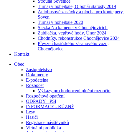
Strouha Sovenice
Turnaj v nohejbale, O pohár starosty 2019
Autobusové zastávky a plocha pro kontejnery,
Soven
Turnaj v nohejbale 2020
Stezka Na kamenci v Chocnějovicích
Zabijačka, vepřové hody, Únor 2024
Chodníky, rekonstrukce Chocnějovice 2024
Převzetí hasičského zásahového vozu,
Chocnějovice
Kontakt
Obec
Zastupitelstvo
Dokumenty
E-podatelna
Rozpočet
Výkazy pro hodnocení plnění rozpočtu
Rozpočtová opatření
ODPADY - PSI
INFORMACE - RŮZNÉ
Lesy
Hasiči
Registrace návštěvníků
Virtuální prohlídka