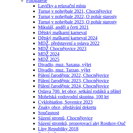
Fotogalerie
Lavičky a relaxační místa
Turnaj v nohejbale 2021, Chocnějovice
Turnaj v nohejbale 2022, O pohár starosty
Turnaj v nohejbale 2023, O pohár starosty
Mikuláš, anděl a čerti 2021
Dětský maškarní karneval
Dětský maškarní karneval 2024
MDŽ, představení a oslava 2022
MDŽ Chocnějovice 2023
MDŽ 2024
MDŽ 2025
Divadlo, muz. Saxana, výlet
Divadlo, muz. Tarzan, výlet
Pálení čarodějnic 2022, Chocnějovice
Pálení čarodějnic 2023, Chocnějovice
Pálení čarodějnic 2024, Chocnějovice
Oslava 700. let obce, setkání rodáků a přátel
Mohelská vodovodní skupina, 100 let
Cyklobiatlon, Sovenice 2023
Znaky obce, předávání dekretu
Současnost
Sázení stromů, Chocnějovice
Sázení stromků, propojovací alej Rostkov-Ouč
Lípy Republiky 2018