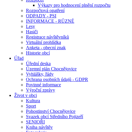
Výkazy pro hodnocení plnění rozpočtu
Rozpočtová opatření
ODPADY - PSI
INFORMACE - RŮZNÉ
Lesy
Hasiči
Registrace návštěvníků
Virtuální prohlídka
Anketa - obecní znak
Historie obcí
Úřad
Úřední deska
Územní plán Chocnějovice
Vyhlášky, řády
Ochrana osobních údajů - GDPR
Povinné informace
Výroční zprávy
Život v obci
Kultura
Sport
Pohostinství Chocnějovice
Svazek obcí Středního Pojizeří
SENIOŘI
Kniha návštěv