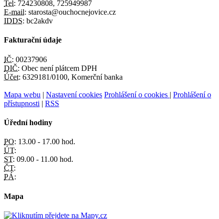
Tel:
724230808, 725949987
E-mail:
starosta@ouchocnejovice.cz
IDDS:
bc2akdv
Fakturační údaje
IČ:
00237906
DIČ:
Obec není plátcem DPH
Účet:
6329181/0100, Komerční banka
Mapa webu
|
Nastavení cookies
Prohlášení o cookies
|
Prohlášení o
přístupnosti
|
RSS
Úřední hodiny
PO:
13.00 - 17.00 hod.
ÚT:
ST:
09.00 - 11.00 hod.
ČT:
PÁ:
Mapa