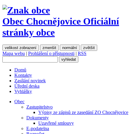
Obec Chocnějovice
Oficiální
stránky obce
velikost zobrazení
zmenšit
normální
zvětšit
Mapa webu
|
Prohlášení o přístupnosti
|
RSS
Domů
Kontakty
Zasílání novinek
Úřední deska
Vyhlášky
Obec
Zastupitelstvo
Výpisy ze zápisů ze zasedání ZO Chocnějovice
Dokumenty
Uzavřené smlouvy
E-podatelna
Rozpočet