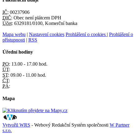
IČ:
00237906
DIČ:
Obec není plátcem DPH
Účet:
6329181/0100, Komerční banka
Mapa webu
|
Nastavení cookies
Prohlášení o cookies
|
Prohlášení o
přístupnosti
|
RSS
Úřední hodiny
PO:
13.00 - 17.00 hod.
ÚT:
ST:
09.00 - 11.00 hod.
ČT:
PÁ:
Mapa
Vytvořil WRS
- Webový Redakční Systém společnosti
W Partner
s.r.o.