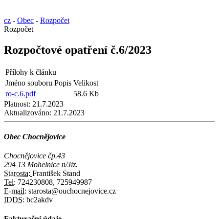
cz
-
Obec
-
Rozpočet
Rozpočet
Rozpočtové opatření č.6/2023
Přílohy k článku
Jméno souboru
Popis
Velikost
ro-c.6.pdf
58.6 Kb
Platnost:
21.7.2023
Aktualizováno:
21.7.2023
Obec Chocnějovice
Chocnějovice čp.43
294 13 Mohelnice n/Jiz.
Starosta:
František Stand
Tel:
724230808, 725949987
E-mail:
starosta@ouchocnejovice.cz
IDDS:
bc2akdv
Fakturační údaje