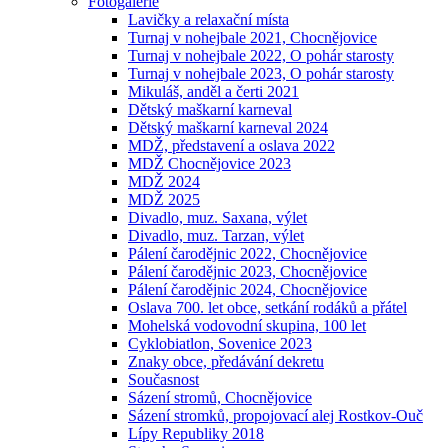
Fotogalerie
Lavičky a relaxační místa
Turnaj v nohejbale 2021, Chocnějovice
Turnaj v nohejbale 2022, O pohár starosty
Turnaj v nohejbale 2023, O pohár starosty
Mikuláš, anděl a čerti 2021
Dětský maškarní karneval
Dětský maškarní karneval 2024
MDŽ, představení a oslava 2022
MDŽ Chocnějovice 2023
MDŽ 2024
MDŽ 2025
Divadlo, muz. Saxana, výlet
Divadlo, muz. Tarzan, výlet
Pálení čarodějnic 2022, Chocnějovice
Pálení čarodějnic 2023, Chocnějovice
Pálení čarodějnic 2024, Chocnějovice
Oslava 700. let obce, setkání rodáků a přátel
Mohelská vodovodní skupina, 100 let
Cyklobiatlon, Sovenice 2023
Znaky obce, předávání dekretu
Současnost
Sázení stromů, Chocnějovice
Sázení stromků, propojovací alej Rostkov-Ouč
Lípy Republiky 2018