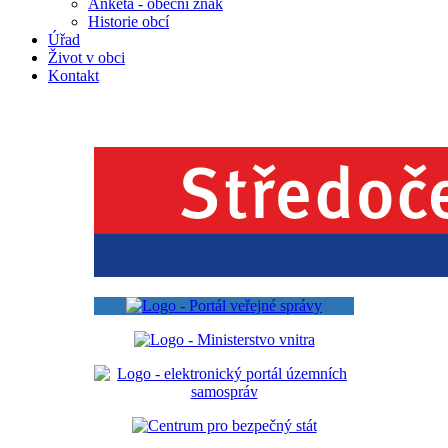
Anketa - obecní znak
Historie obcí
Úřad
Život v obci
Kontakt