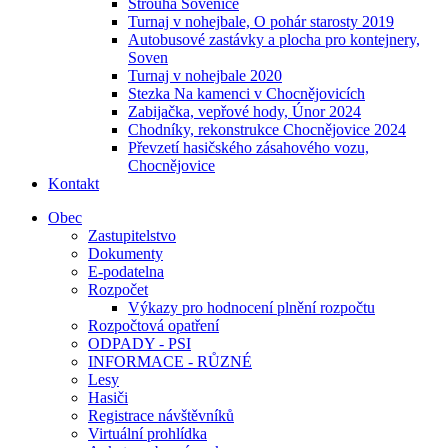
Strouha Sovenice
Turnaj v nohejbale, O pohár starosty 2019
Autobusové zastávky a plocha pro kontejnery,
Soven
Turnaj v nohejbale 2020
Stezka Na kamenci v Chocnějovicích
Zabijačka, vepřové hody, Únor 2024
Chodníky, rekonstrukce Chocnějovice 2024
Převzetí hasičského zásahového vozu,
Chocnějovice
Kontakt
Obec
Zastupitelstvo
Dokumenty
E-podatelna
Rozpočet
Výkazy pro hodnocení plnění rozpočtu
Rozpočtová opatření
ODPADY - PSI
INFORMACE - RŮZNÉ
Lesy
Hasiči
Registrace návštěvníků
Virtuální prohlídka