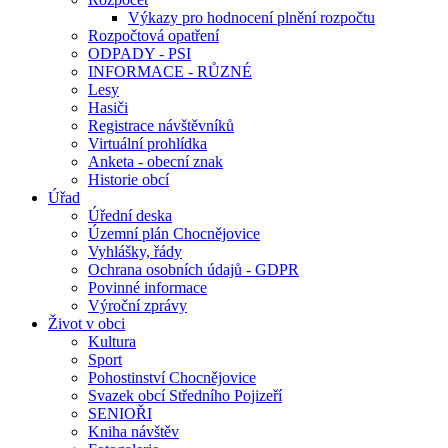
Výkazy pro hodnocení plnění rozpočtu
Rozpočtová opatření
ODPADY - PSI
INFORMACE - RŮZNÉ
Lesy
Hasiči
Registrace návštěvníků
Virtuální prohlídka
Anketa - obecní znak
Historie obcí
Úřad
Úřední deska
Územní plán Chocnějovice
Vyhlášky, řády
Ochrana osobních údajů - GDPR
Povinné informace
Výroční zprávy
Život v obci
Kultura
Sport
Pohostinství Chocnějovice
Svazek obcí Středního Pojizeří
SENIOŘI
Kniha návštěv