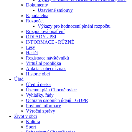
Dokumenty
Uzavřené smlouvy
E-podatelna
Rozpočet
Výkazy pro hodnocení plnění rozpočtu
Rozpočtová opatření
ODPADY - PSI
INFORMACE - RŮZNÉ
Lesy
Hasiči
Registrace návštěvníků
Virtuální prohlídka
Anketa - obecní znak
Historie obcí
Úřad
Úřední deska
Územní plán Chocnějovice
Vyhlášky, řády
Ochrana osobních údajů - GDPR
Povinné informace
Výroční zprávy
Život v obci
Kultura
Sport