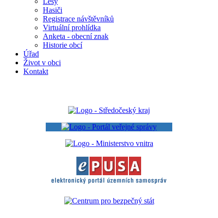
Lesy
Hasiči
Registrace návštěvníků
Virtuální prohlídka
Anketa - obecní znak
Historie obcí
Úřad
Život v obci
Kontakt