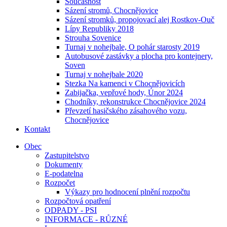
Současnost
Sázení stromů, Chocnějovice
Sázení stromků, propojovací alej Rostkov-Ouč
Lípy Republiky 2018
Strouha Sovenice
Turnaj v nohejbale, O pohár starosty 2019
Autobusové zastávky a plocha pro kontejnery,
Soven
Turnaj v nohejbale 2020
Stezka Na kamenci v Chocnějovicích
Zabijačka, vepřové hody, Únor 2024
Chodníky, rekonstrukce Chocnějovice 2024
Převzetí hasičského zásahového vozu,
Chocnějovice
Kontakt
Obec
Zastupitelstvo
Dokumenty
E-podatelna
Rozpočet
Výkazy pro hodnocení plnění rozpočtu
Rozpočtová opatření
ODPADY - PSI
INFORMACE - RŮZNÉ