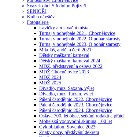
Pohostinství Chocnějovice
Svazek obcí Středního Pojizeří
SENIOŘI
Kniha návštěv
Fotogalerie
Lavičky a relaxační místa
Turnaj v nohejbale 2021, Chocnějovice
Turnaj v nohejbale 2022, O pohár starosty
Turnaj v nohejbale 2023, O pohár starosty
Mikuláš, anděl a čerti 2021
Dětský maškarní karneval
Dětský maškarní karneval 2024
MDŽ, představení a oslava 2022
MDŽ Chocnějovice 2023
MDŽ 2024
MDŽ 2025
Divadlo, muz. Saxana, výlet
Divadlo, muz. Tarzan, výlet
Pálení čarodějnic 2022, Chocnějovice
Pálení čarodějnic 2023, Chocnějovice
Pálení čarodějnic 2024, Chocnějovice
Oslava 700. let obce, setkání rodáků a přátel
Mohelská vodovodní skupina, 100 let
Cyklobiatlon, Sovenice 2023
Znaky obce, předávání dekretu