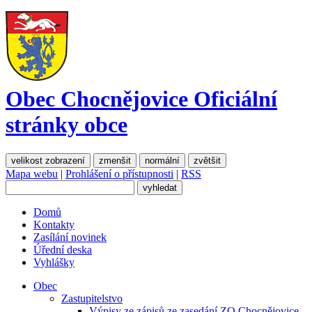
Obec Chocnějovice
Oficiální
stránky obce
velikost zobrazení
zmenšit
normální
zvětšit
Mapa webu
|
Prohlášení o přístupnosti
|
RSS
Domů
Kontakty
Zasílání novinek
Úřední deska
Vyhlášky
Obec
Zastupitelstvo
Výpisy ze zápisů ze zasedání ZO Chocnějovice