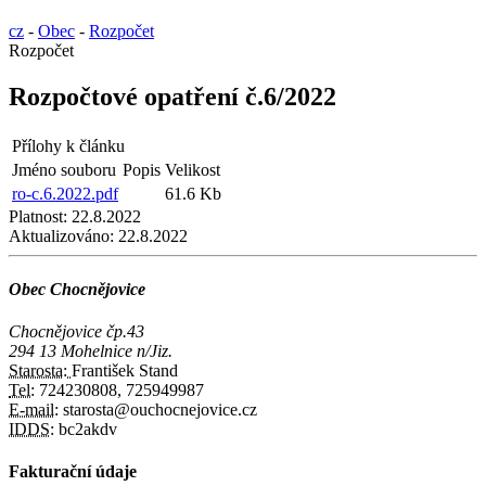
cz
-
Obec
-
Rozpočet
Rozpočet
Rozpočtové opatření č.6/2022
Přílohy k článku
Jméno souboru
Popis
Velikost
ro-c.6.2022.pdf
61.6 Kb
Platnost:
22.8.2022
Aktualizováno:
22.8.2022
Obec Chocnějovice
Chocnějovice čp.43
294 13 Mohelnice n/Jiz.
Starosta:
František Stand
Tel:
724230808, 725949987
E-mail:
starosta@ouchocnejovice.cz
IDDS:
bc2akdv
Fakturační údaje