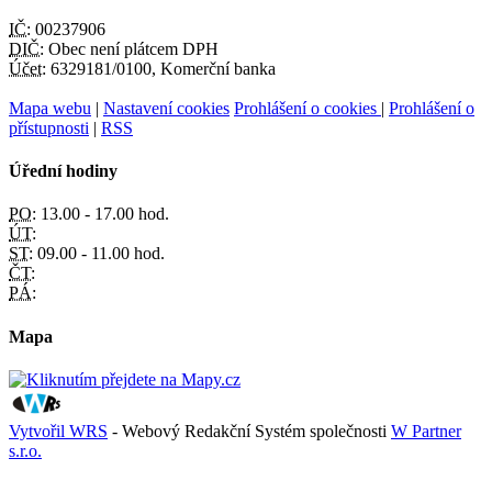
IČ:
00237906
DIČ:
Obec není plátcem DPH
Účet:
6329181/0100, Komerční banka
Mapa webu
|
Nastavení cookies
Prohlášení o cookies
|
Prohlášení o
přístupnosti
|
RSS
Úřední hodiny
PO:
13.00 - 17.00 hod.
ÚT:
ST:
09.00 - 11.00 hod.
ČT:
PÁ:
Mapa
Vytvořil WRS
- Webový Redakční Systém společnosti
W Partner
s.r.o.