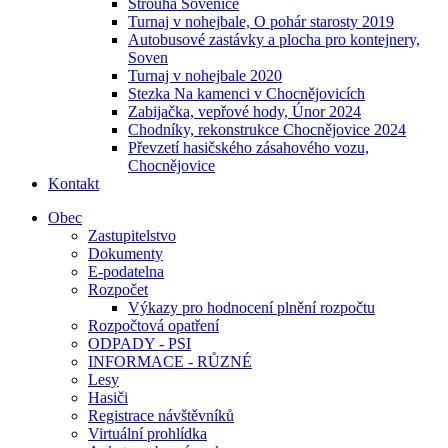
Strouha Sovenice
Turnaj v nohejbale, O pohár starosty 2019
Autobusové zastávky a plocha pro kontejnery,
Soven
Turnaj v nohejbale 2020
Stezka Na kamenci v Chocnějovicích
Zabijačka, vepřové hody, Únor 2024
Chodníky, rekonstrukce Chocnějovice 2024
Převzetí hasičského zásahového vozu,
Chocnějovice
Kontakt
Obec
Zastupitelstvo
Dokumenty
E-podatelna
Rozpočet
Výkazy pro hodnocení plnění rozpočtu
Rozpočtová opatření
ODPADY - PSI
INFORMACE - RŮZNÉ
Lesy
Hasiči
Registrace návštěvníků
Virtuální prohlídka