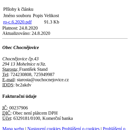
Přílohy k článku
Jméno souboru
Popis
Velikost
ro-c.6.2020.pdf
91.3 Kb
Platnost:
24.8.2020
Aktualizováno:
24.8.2020
Obec Chocnějovice
Chocnějovice čp.43
294 13 Mohelnice n/Jiz.
Starosta:
František Stand
Tel:
724230808, 725949987
E-mail:
starosta@ouchocnejovice.cz
IDDS:
bc2akdv
Fakturační údaje
IČ:
00237906
DIČ:
Obec není plátcem DPH
Účet:
6329181/0100, Komerční banka
Mapa webu
|
Nastavení cookies
Prohlášení o cookies
|
Prohlášení o