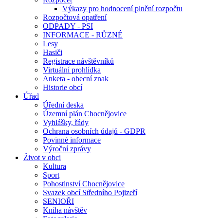
Výkazy pro hodnocení plnění rozpočtu
Rozpočtová opatření
ODPADY - PSI
INFORMACE - RŮZNÉ
Lesy
Hasiči
Registrace návštěvníků
Virtuální prohlídka
Anketa - obecní znak
Historie obcí
Úřad
Úřední deska
Územní plán Chocnějovice
Vyhlášky, řády
Ochrana osobních údajů - GDPR
Povinné informace
Výroční zprávy
Život v obci
Kultura
Sport
Pohostinství Chocnějovice
Svazek obcí Středního Pojizeří
SENIOŘI
Kniha návštěv