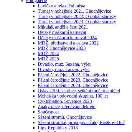
Fotogalerie
Lavičky a relaxační místa
Turnaj v nohejbale 2021, Chocnějovice
Turnaj v nohejbale 2022, O pohár starosty
Turnaj v nohejbale 2023, O pohár starosty
Mikuláš, anděl a čerti 2021
Dětský maškarní karneval
Dětský maškarní karneval 2024
MDŽ, představení a oslava 2022
MDŽ Chocnějovice 2023
MDŽ 2024
MDŽ 2025
Divadlo, muz. Saxana, výlet
Divadlo, muz. Tarzan, výlet
Pálení čarodějnic 2022, Chocnějovice
Pálení čarodějnic 2023, Chocnějovice
Pálení čarodějnic 2024, Chocnějovice
Oslava 700. let obce, setkání rodáků a přátel
Mohelská vodovodní skupina, 100 let
Cyklobiatlon, Sovenice 2023
Znaky obce, předávání dekretu
Současnost
Sázení stromů, Chocnějovice
Sázení stromků, propojovací alej Rostkov-Ouč
Lípy Republiky 2018