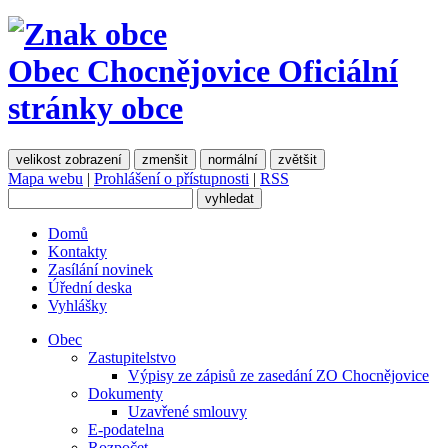
Obec Chocnějovice
Oficiální
stránky obce
velikost zobrazení
zmenšit
normální
zvětšit
Mapa webu
|
Prohlášení o přístupnosti
|
RSS
Domů
Kontakty
Zasílání novinek
Úřední deska
Vyhlášky
Obec
Zastupitelstvo
Výpisy ze zápisů ze zasedání ZO Chocnějovice
Dokumenty
Uzavřené smlouvy
E-podatelna
Rozpočet