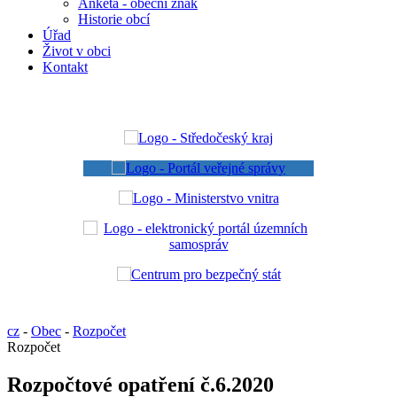
Anketa - obecní znak
Historie obcí
Úřad
Život v obci
Kontakt
cz
-
Obec
-
Rozpočet
Rozpočet
Rozpočtové opatření č.6.2020