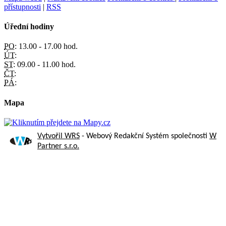
přístupnosti
|
RSS
Úřední hodiny
PO:
13.00 - 17.00 hod.
ÚT:
ST:
09.00 - 11.00 hod.
ČT:
PÁ:
Mapa
Vytvořil WRS
- Webový Redakční Systém společnosti
W
Partner s.r.o.