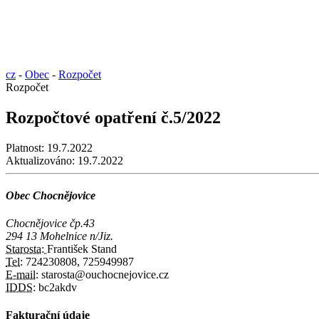
cz
-
Obec
-
Rozpočet
Rozpočet
Rozpočtové opatření č.5/2022
Platnost:
19.7.2022
Aktualizováno:
19.7.2022
Obec Chocnějovice
Chocnějovice čp.43
294 13 Mohelnice n/Jiz.
Starosta:
František Stand
Tel:
724230808, 725949987
E-mail:
starosta@ouchocnejovice.cz
IDDS:
bc2akdv
Fakturační údaje