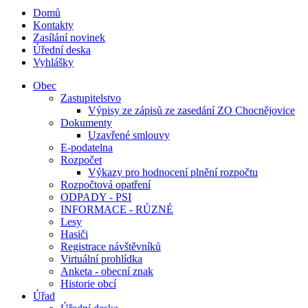
Domů
Kontakty
Zasílání novinek
Úřední deska
Vyhlášky
Obec
Zastupitelstvo
Výpisy ze zápisů ze zasedání ZO Chocnějovice
Dokumenty
Uzavřené smlouvy
E-podatelna
Rozpočet
Výkazy pro hodnocení plnění rozpočtu
Rozpočtová opatření
ODPADY - PSI
INFORMACE - RŮZNÉ
Lesy
Hasiči
Registrace návštěvníků
Virtuální prohlídka
Anketa - obecní znak
Historie obcí
Úřad