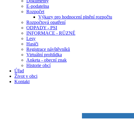
Dokumenty
E-podatelna
Rozpočet
Výkazy pro hodnocení plnění rozpočtu
Rozpočtová opatření
ODPADY - PSI
INFORMACE - RŮZNÉ
Lesy
Hasiči
Registrace návštěvníků
Virtuální prohlídka
Anketa - obecní znak
Historie obcí
Úřad
Život v obci
Kontakt