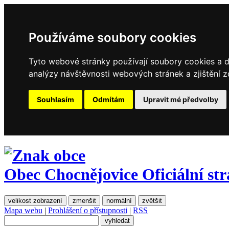
Používáme soubory cookies
Tyto webové stránky používají soubory cookies a da
analýzy návštěvnosti webových stránek a zjištění z
Souhlasím
Odmítám
Upravit mé předvolby
Obec Chocnějovice
Oficiální st
velikost zobrazení
zmenšit
normální
zvětšit
Mapa webu
|
Prohlášení o přístupnosti
|
RSS