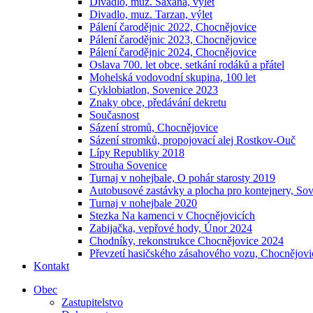
Divadlo, muz. Saxana, výlet
Divadlo, muz. Tarzan, výlet
Pálení čarodějnic 2022, Chocnějovice
Pálení čarodějnic 2023, Chocnějovice
Pálení čarodějnic 2024, Chocnějovice
Oslava 700. let obce, setkání rodáků a přátel
Mohelská vodovodní skupina, 100 let
Cyklobiatlon, Sovenice 2023
Znaky obce, předávání dekretu
Současnost
Sázení stromů, Chocnějovice
Sázení stromků, propojovací alej Rostkov-Ouč
Lípy Republiky 2018
Strouha Sovenice
Turnaj v nohejbale, O pohár starosty 2019
Autobusové zastávky a plocha pro kontejnery, So
Turnaj v nohejbale 2020
Stezka Na kamenci v Chocnějovicích
Zabijačka, vepřové hody, Únor 2024
Chodníky, rekonstrukce Chocnějovice 2024
Převzetí hasičského zásahového vozu, Chocnějovi
Kontakt
Obec
Zastupitelstvo