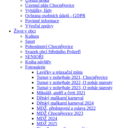
Úřední deska
Územní plán Chocnějovice
Vyhlášky, řády
Ochrana osobních údajů - GDPR
Povinné informace
Výroční zprávy
Život v obci
Kultura
Sport
Pohostinství Chocnějovice
Svazek obcí Středního Pojizeří
SENIOŘI
Kniha návštěv
Fotogalerie
Lavičky a relaxační místa
Turnaj v nohejbale 2021, Chocnějovice
Turnaj v nohejbale 2022, O pohár starosty
Turnaj v nohejbale 2023, O pohár starosty
Mikuláš, anděl a čerti 2021
Dětský maškarní karneval
Dětský maškarní karneval 2024
MDŽ, představení a oslava 2022
MDŽ Chocnějovice 2023
MDŽ 2024
MDŽ 2025