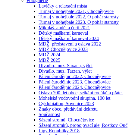
Fotogalerie
Lavičky a relaxační místa
Turnaj v nohejbale 2021, Chocnějovice
Turnaj v nohejbale 2022, O pohár starosty
Turnaj v nohejbale 2023, O pohár starosty
Mikuláš, anděl a čerti 2021
Dětský maškarní karneval
Dětský maškarní karneval 2024
MDŽ, představení a oslava 2022
MDŽ Chocnějovice 2023
MDŽ 2024
MDŽ 2025
Divadlo, muz. Saxana, výlet
Divadlo, muz. Tarzan, výlet
Pálení čarodějnic 2022, Chocnějovice
Pálení čarodějnic 2023, Chocnějovice
Pálení čarodějnic 2024, Chocnějovice
Oslava 700. let obce, setkání rodáků a přátel
Mohelská vodovodní skupina, 100 let
Cyklobiatlon, Sovenice 2023
Znaky obce, předávání dekretu
Současnost
Sázení stromů, Chocnějovice
Sázení stromků, propojovací alej Rostkov-Ouč
Lípy Republiky 2018