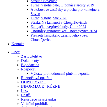
Strouha Sovenice
Turnaj v nohejbale, O pohár starosty 2019
Autobusové zastávky a plocha pro kontejnery,
Soven
Turnaj v nohejbale 2020
Stezka Na kamenci v Chocnějovicích
Zabijačka, vepřové hody, Únor 2024
Chodníky, rekonstrukce Chocnějovice 2024
Převzetí hasičského zásahového vozu,
Chocnějovice
Kontakt
Obec
Zastupitelstvo
Dokumenty
E-podatelna
Rozpočet
Výkazy pro hodnocení plnění rozpočtu
Rozpočtová opatření
ODPADY - PSI
INFORMACE - RŮZNÉ
Lesy
Hasiči
Registrace návštěvníků
Virtuální prohlídka