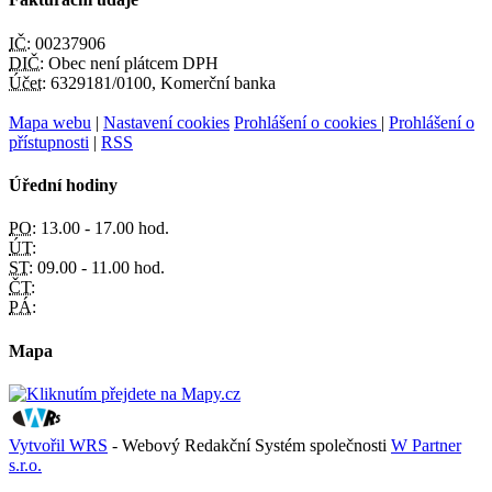
IČ:
00237906
DIČ:
Obec není plátcem DPH
Účet:
6329181/0100, Komerční banka
Mapa webu
|
Nastavení cookies
Prohlášení o cookies
|
Prohlášení o
přístupnosti
|
RSS
Úřední hodiny
PO:
13.00 - 17.00 hod.
ÚT:
ST:
09.00 - 11.00 hod.
ČT:
PÁ:
Mapa
Vytvořil WRS
- Webový Redakční Systém společnosti
W Partner
s.r.o.