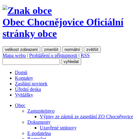
Obec Chocnějovice
Oficiální
stránky obce
velikost zobrazení
zmenšit
normální
zvětšit
Mapa webu
|
Prohlášení o přístupnosti
|
RSS
Domů
Kontakty
Zasílání novinek
Úřední deska
Vyhlášky
Obec
Zastupitelstvo
Výpisy ze zápisů ze zasedání ZO Chocnějovice
Dokumenty
Uzavřené smlouvy
E-podatelna
Rozpočet