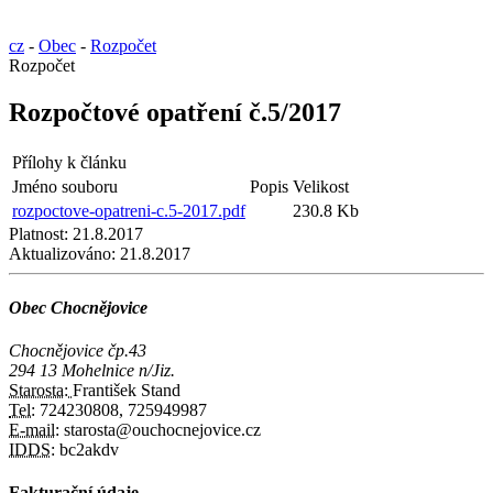
cz
-
Obec
-
Rozpočet
Rozpočet
Rozpočtové opatření č.5/2017
Přílohy k článku
Jméno souboru
Popis
Velikost
rozpoctove-opatreni-c.5-2017.pdf
230.8 Kb
Platnost:
21.8.2017
Aktualizováno:
21.8.2017
Obec Chocnějovice
Chocnějovice čp.43
294 13 Mohelnice n/Jiz.
Starosta:
František Stand
Tel:
724230808, 725949987
E-mail:
starosta@ouchocnejovice.cz
IDDS:
bc2akdv
Fakturační údaje