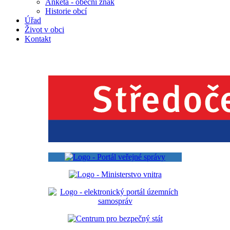
Anketa - obecní znak
Historie obcí
Úřad
Život v obci
Kontakt