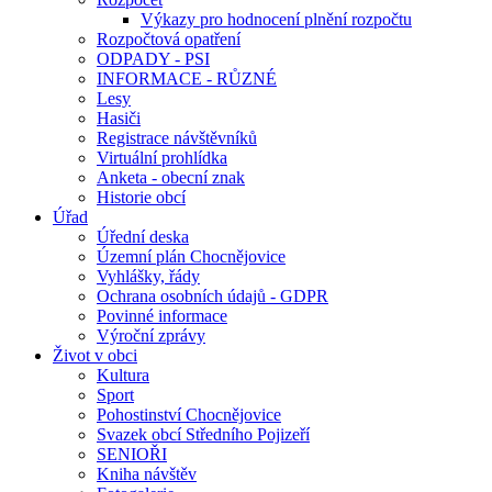
Výkazy pro hodnocení plnění rozpočtu
Rozpočtová opatření
ODPADY - PSI
INFORMACE - RŮZNÉ
Lesy
Hasiči
Registrace návštěvníků
Virtuální prohlídka
Anketa - obecní znak
Historie obcí
Úřad
Úřední deska
Územní plán Chocnějovice
Vyhlášky, řády
Ochrana osobních údajů - GDPR
Povinné informace
Výroční zprávy
Život v obci
Kultura
Sport
Pohostinství Chocnějovice
Svazek obcí Středního Pojizeří
SENIOŘI
Kniha návštěv