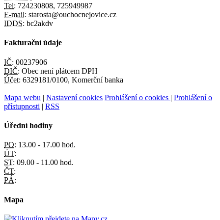
Tel:
724230808, 725949987
E-mail:
starosta@ouchocnejovice.cz
IDDS:
bc2akdv
Fakturační údaje
IČ:
00237906
DIČ:
Obec není plátcem DPH
Účet:
6329181/0100, Komerční banka
Mapa webu
|
Nastavení cookies
Prohlášení o cookies
|
Prohlášení o
přístupnosti
|
RSS
Úřední hodiny
PO:
13.00 - 17.00 hod.
ÚT:
ST:
09.00 - 11.00 hod.
ČT:
PÁ:
Mapa