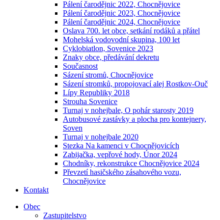
Pálení čarodějnic 2022, Chocnějovice
Pálení čarodějnic 2023, Chocnějovice
Pálení čarodějnic 2024, Chocnějovice
Oslava 700. let obce, setkání rodáků a přátel
Mohelská vodovodní skupina, 100 let
Cyklobiatlon, Sovenice 2023
Znaky obce, předávání dekretu
Současnost
Sázení stromů, Chocnějovice
Sázení stromků, propojovací alej Rostkov-Ouč
Lípy Republiky 2018
Strouha Sovenice
Turnaj v nohejbale, O pohár starosty 2019
Autobusové zastávky a plocha pro kontejnery,
Soven
Turnaj v nohejbale 2020
Stezka Na kamenci v Chocnějovicích
Zabijačka, vepřové hody, Únor 2024
Chodníky, rekonstrukce Chocnějovice 2024
Převzetí hasičského zásahového vozu,
Chocnějovice
Kontakt
Obec
Zastupitelstvo