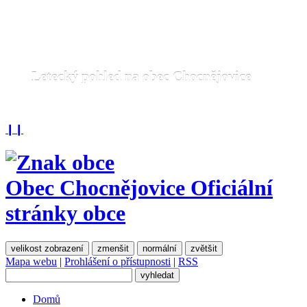
Letecký pohled na obec Chocnějovice
❙❙
Obec Chocnějovice
Oficiální
stránky obce
velikost zobrazení
zmenšit
normální
zvětšit
Mapa webu
|
Prohlášení o přístupnosti
|
RSS
Domů