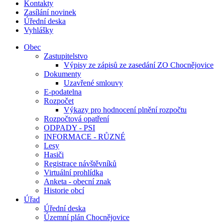
Kontakty
Zasílání novinek
Úřední deska
Vyhlášky
Obec
Zastupitelstvo
Výpisy ze zápisů ze zasedání ZO Chocnějovice
Dokumenty
Uzavřené smlouvy
E-podatelna
Rozpočet
Výkazy pro hodnocení plnění rozpočtu
Rozpočtová opatření
ODPADY - PSI
INFORMACE - RŮZNÉ
Lesy
Hasiči
Registrace návštěvníků
Virtuální prohlídka
Anketa - obecní znak
Historie obcí
Úřad
Úřední deska
Územní plán Chocnějovice