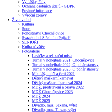
Vyhlášky, řády
Ochrana osobních údajů - GDPR
Povinné informace
Výroční zprávy
Život v obci
Kultura
Sport
Pohostinství Chocnějovice
Svazek obcí Středního Pojizeří
SENIOŘI
Kniha návštěv
Fotogalerie
Lavičky a relaxační místa
Turnaj v nohejbale 2021, Chocnějovice
Turnaj v nohejbale 2022, O pohár starosty
Turnaj v nohejbale 2023, O pohár starosty
Mikuláš, anděl a čerti 2021
Dětský maškarní karneval
Dětský maškarní karneval 2024
MDŽ, představení a oslava 2022
MDŽ Chocnějovice 2023
MDŽ 2024
MDŽ 2025
Divadlo, muz. Saxana, výlet
Divadlo, muz. Tarzan, výlet