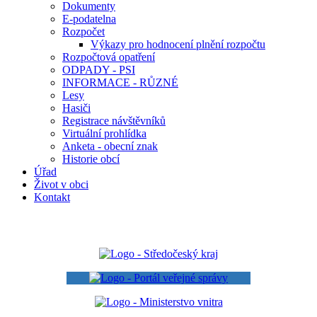
Dokumenty
E-podatelna
Rozpočet
Výkazy pro hodnocení plnění rozpočtu
Rozpočtová opatření
ODPADY - PSI
INFORMACE - RŮZNÉ
Lesy
Hasiči
Registrace návštěvníků
Virtuální prohlídka
Anketa - obecní znak
Historie obcí
Úřad
Život v obci
Kontakt