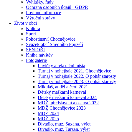
Vyhlášky, řády
Ochrana osobních údajů - GDPR
Povinné informace
Výroční zprávy
Život v obci
Kultura
Sport
Pohostinství Chocnějovice
Svazek obcí Středního Pojizeří
SENIOŘI
Kniha návštěv
Fotogalerie
Lavičky a relaxační místa
Turnaj v nohejbale 2021, Chocnějovice
Turnaj v nohejbale 2022, O pohár starosty
Turnaj v nohejbale 2023, O pohár starosty
Mikuláš, anděl a čerti 2021
Dětský maškarní karneval
Dětský maškarní karneval 2024
MDŽ, představení a oslava 2022
MDŽ Chocnějovice 2023
MDŽ 2024
MDŽ 2025
Divadlo, muz. Saxana, výlet
Divadlo, muz. Tarzan, výlet