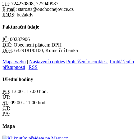
Tel:
724230808, 725949987
E-mail:
starosta@ouchocnejovice.cz
IDDS:
bc2akdv
Fakturační údaje
IČ:
00237906
DIČ:
Obec není plátcem DPH
Účet:
6329181/0100, Komerční banka
Mapa webu
|
Nastavení cookies
Prohlášení o cookies
|
Prohlášení o
přístupnosti
|
RSS
Úřední hodiny
PO:
13.00 - 17.00 hod.
ÚT:
ST:
09.00 - 11.00 hod.
ČT:
PÁ:
Mapa