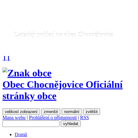
Letecký pohled na obec Chocnějovice
❙❙
Obec Chocnějovice
Oficiální
stránky obce
velikost zobrazení
zmenšit
normální
zvětšit
Mapa webu
|
Prohlášení o přístupnosti
|
RSS
Domů