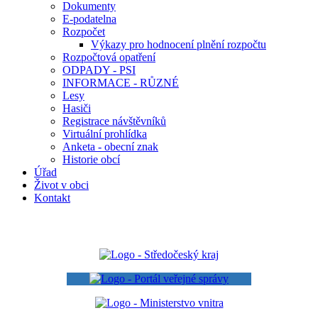
Dokumenty
E-podatelna
Rozpočet
Výkazy pro hodnocení plnění rozpočtu
Rozpočtová opatření
ODPADY - PSI
INFORMACE - RŮZNÉ
Lesy
Hasiči
Registrace návštěvníků
Virtuální prohlídka
Anketa - obecní znak
Historie obcí
Úřad
Život v obci
Kontakt