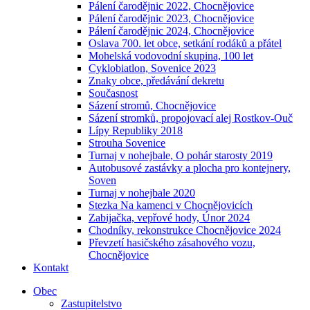
Pálení čarodějnic 2022, Chocnějovice
Pálení čarodějnic 2023, Chocnějovice
Pálení čarodějnic 2024, Chocnějovice
Oslava 700. let obce, setkání rodáků a přátel
Mohelská vodovodní skupina, 100 let
Cyklobiatlon, Sovenice 2023
Znaky obce, předávání dekretu
Současnost
Sázení stromů, Chocnějovice
Sázení stromků, propojovací alej Rostkov-Ouč
Lípy Republiky 2018
Strouha Sovenice
Turnaj v nohejbale, O pohár starosty 2019
Autobusové zastávky a plocha pro kontejnery,
Soven
Turnaj v nohejbale 2020
Stezka Na kamenci v Chocnějovicích
Zabijačka, vepřové hody, Únor 2024
Chodníky, rekonstrukce Chocnějovice 2024
Převzetí hasičského zásahového vozu,
Chocnějovice
Kontakt
Obec
Zastupitelstvo