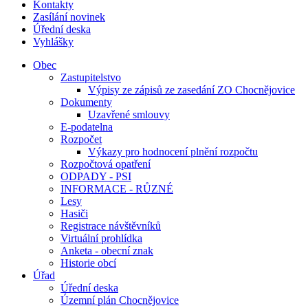
Kontakty
Zasílání novinek
Úřední deska
Vyhlášky
Obec
Zastupitelstvo
Výpisy ze zápisů ze zasedání ZO Chocnějovice
Dokumenty
Uzavřené smlouvy
E-podatelna
Rozpočet
Výkazy pro hodnocení plnění rozpočtu
Rozpočtová opatření
ODPADY - PSI
INFORMACE - RŮZNÉ
Lesy
Hasiči
Registrace návštěvníků
Virtuální prohlídka
Anketa - obecní znak
Historie obcí
Úřad
Úřední deska
Územní plán Chocnějovice