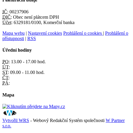
IČ:
00237906
DIČ:
Obec není plátcem DPH
Účet:
6329181/0100, Komerční banka
Mapa webu
|
Nastavení cookies
Prohlášení o cookies
|
Prohlášení o
přístupnosti
|
RSS
Úřední hodiny
PO:
13.00 - 17.00 hod.
ÚT:
ST:
09.00 - 11.00 hod.
ČT:
PÁ:
Mapa
Vytvořil WRS
- Webový Redakční Systém společnosti
W Partner
s.r.o.