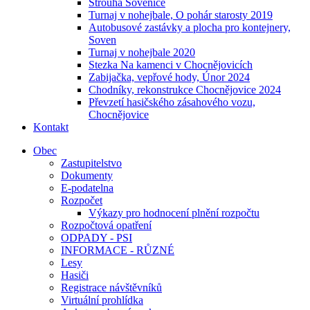
Strouha Sovenice
Turnaj v nohejbale, O pohár starosty 2019
Autobusové zastávky a plocha pro kontejnery,
Soven
Turnaj v nohejbale 2020
Stezka Na kamenci v Chocnějovicích
Zabijačka, vepřové hody, Únor 2024
Chodníky, rekonstrukce Chocnějovice 2024
Převzetí hasičského zásahového vozu,
Chocnějovice
Kontakt
Obec
Zastupitelstvo
Dokumenty
E-podatelna
Rozpočet
Výkazy pro hodnocení plnění rozpočtu
Rozpočtová opatření
ODPADY - PSI
INFORMACE - RŮZNÉ
Lesy
Hasiči
Registrace návštěvníků
Virtuální prohlídka