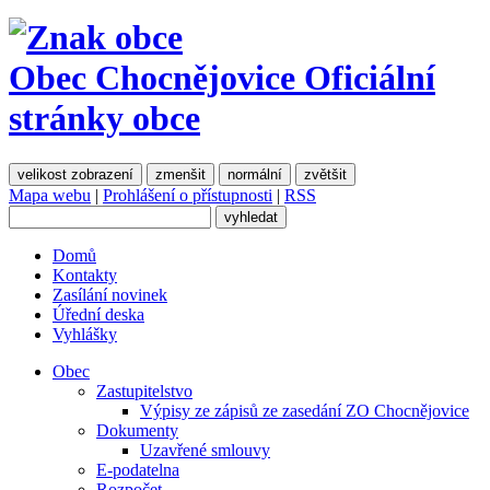
Obec Chocnějovice
Oficiální
stránky obce
velikost zobrazení
zmenšit
normální
zvětšit
Mapa webu
|
Prohlášení o přístupnosti
|
RSS
Domů
Kontakty
Zasílání novinek
Úřední deska
Vyhlášky
Obec
Zastupitelstvo
Výpisy ze zápisů ze zasedání ZO Chocnějovice
Dokumenty
Uzavřené smlouvy
E-podatelna
Rozpočet