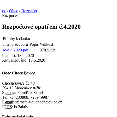
cz
-
Obec
-
Rozpočet
Rozpočet
Rozpočtové opatření č.4.2020
Přílohy k článku
Jméno souboru
Popis
Velikost
ro-c.4.2020.pdf
378.5 Kb
Platnost:
13.6.2020
Aktualizováno:
13.6.2020
Obec Chocnějovice
Chocnějovice čp.43
294 13 Mohelnice n/Jiz.
Starosta:
František Stand
Tel:
724230808, 725949987
E-mail:
starosta@ouchocnejovice.cz
IDDS:
bc2akdv
Fakturační údaje