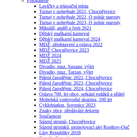
Fotogalerie
Lavičky a relaxační místa
Turnaj v nohejbale 2021, Chocnějovice
Turnaj v nohejbale 2022, O pohár starosty
Turnaj v nohejbale 2023, O pohár starosty
Mikuláš, anděl a čerti 2021
Dětský maškarní karneval
Dětský maškarní karneval 2024
MDŽ, představení a oslava 2022
MDŽ Chocnějovice 2023
MDŽ 2024
MDŽ 2025
Divadlo, muz. Saxana, výlet
Divadlo, muz. Tarzan, výlet
Pálení čarodějnic 2022, Chocnějovice
Pálení čarodějnic 2023, Chocnějovice
Pálení čarodějnic 2024, Chocnějovice
Oslava 700. let obce, setkání rodáků a přátel
Mohelská vodovodní skupina, 100 let
Cyklobiatlon, Sovenice 2023
Znaky obce, předávání dekretu
Současnost
Sázení stromů, Chocnějovice
Sázení stromků, propojovací alej Rostkov-Ouč
Lípy Republiky 2018