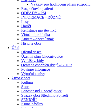
Výkazy pro hodnocení plnění rozpočtu
Rozpočtová opatření
ODPADY - PSI
INFORMACE - RŮZNÉ
Lesy
Hasiči
Registrace návštěvníků
Virtuální prohlídka
Anketa - obecní znak
Historie obcí
Úřad
Úřední deska
Územní plán Chocnějovice
Vyhlášky, řády
Ochrana osobních údajů - GDPR
Povinné informace
Výroční zprávy
Život v obci
Kultura
Sport
Pohostinství Chocnějovice
Svazek obcí Středního Pojizeří
SENIOŘI
Kniha návštěv