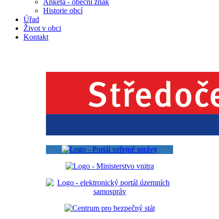
Anketa - obecní znak
Historie obcí
Úřad
Život v obci
Kontakt