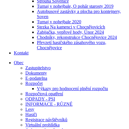
Strouha Sovenice
Turnaj v nohejbale, O pohár starosty 2019
Autobusové zastávky a plocha pro kontejnery,
Soven
Turnaj v nohejbale 2020
Stezka Na kamenci v Chocnějovicích
Zabijačka, vepřové hody, Únor 2024
Chodníky, rekonstrukce Chocnějovice 2024
Převzetí hasičského zásahového vozu,
Chocnějovice
Kontakt
Obec
Zastupitelstvo
Dokumenty
E-podatelna
Rozpočet
Výkazy pro hodnocení plnění rozpočtu
Rozpočtová opatření
ODPADY - PSI
INFORMACE - RŮZNÉ
Lesy
Hasiči
Registrace návštěvníků
Virtuální prohlídka