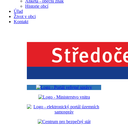
Anketa - obecní znak
Historie obcí
Úřad
Život v obci
Kontakt