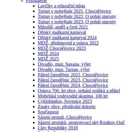
Fotogalerie
Lavičky a relaxační místa
Turnaj v nohejbale 2021, Chocnějovice
Turnaj v nohejbale 2022, O pohár starosty
Turnaj v nohejbale 2023, O pohár starosty
Mikuláš, anděl a čerti 2021
Dětský maškarní karneval
Dětský maškarní karneval 2024
MDŽ, představení a oslava 2022
MDŽ Chocnějovice 2023
MDŽ 2024
MDŽ 2025
Divadlo, muz. Saxana, výlet
Divadlo, muz. Tarzan, výlet
Pálení čarodějnic 2022, Chocnějovice
Pálení čarodějnic 2023, Chocnějovice
Pálení čarodějnic 2024, Chocnějovice
Oslava 700. let obce, setkání rodáků a přátel
Mohelská vodovodní skupina, 100 let
Cyklobiatlon, Sovenice 2023
Znaky obce, předávání dekretu
Současnost
Sázení stromů, Chocnějovice
Sázení stromků, propojovací alej Rostkov-Ouč
Lípy Republiky 2018