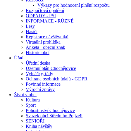
Výkazy pro hodnocení plnění rozpočtu
Rozpočtová opatření
ODPADY - PSI
INFORMACE - RŮZNÉ
Lesy
Hasiči
Registrace návštěvníků
Virtuální prohlídka
Anketa - obecní znak
Historie obcí
Úřad
Úřední deska
Územní plán Chocnějovice
Vyhlášky, řády
Ochrana osobních údajů - GDPR
Povinné informace
Výroční zprávy
Život v obci
Kultura
Sport
Pohostinství Chocnějovice
Svazek obcí Středního Pojizeří
SENIOŘI
Kniha návštěv