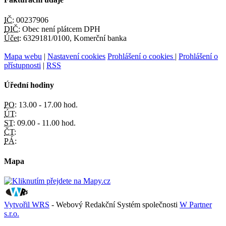
IČ:
00237906
DIČ:
Obec není plátcem DPH
Účet:
6329181/0100, Komerční banka
Mapa webu
|
Nastavení cookies
Prohlášení o cookies
|
Prohlášení o
přístupnosti
|
RSS
Úřední hodiny
PO:
13.00 - 17.00 hod.
ÚT:
ST:
09.00 - 11.00 hod.
ČT:
PÁ:
Mapa
Vytvořil WRS
- Webový Redakční Systém společnosti
W Partner
s.r.o.