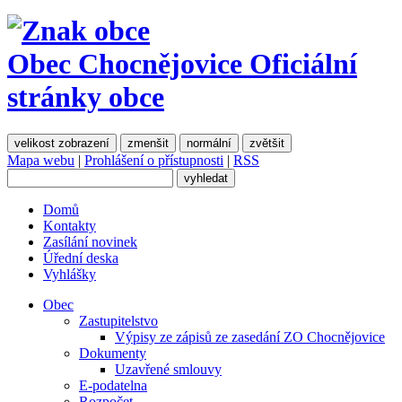
Obec Chocnějovice
Oficiální
stránky obce
velikost zobrazení
zmenšit
normální
zvětšit
Mapa webu
|
Prohlášení o přístupnosti
|
RSS
Domů
Kontakty
Zasílání novinek
Úřední deska
Vyhlášky
Obec
Zastupitelstvo
Výpisy ze zápisů ze zasedání ZO Chocnějovice
Dokumenty
Uzavřené smlouvy
E-podatelna
Rozpočet