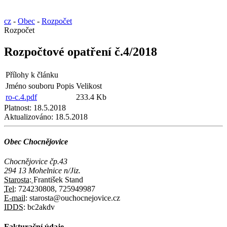
cz
-
Obec
-
Rozpočet
Rozpočet
Rozpočtové opatření č.4/2018
Přílohy k článku
Jméno souboru
Popis
Velikost
ro-c.4.pdf
233.4 Kb
Platnost:
18.5.2018
Aktualizováno:
18.5.2018
Obec Chocnějovice
Chocnějovice čp.43
294 13 Mohelnice n/Jiz.
Starosta:
František Stand
Tel:
724230808, 725949987
E-mail:
starosta@ouchocnejovice.cz
IDDS:
bc2akdv
Fakturační údaje