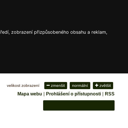
středí, zobrazení přizpůsobeného obsahu a reklam,
velikost zobrazení
zmenšit
normální
zvětšit
Mapa webu
|
Prohlášení o přístupnosti
|
RSS