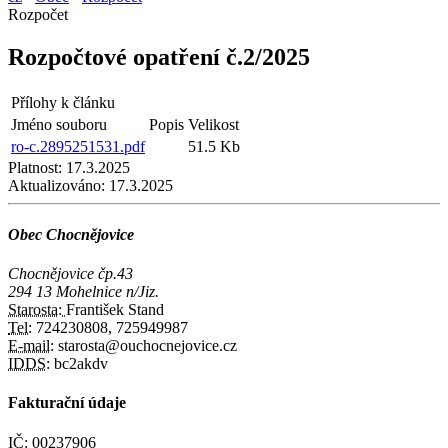
Rozpočet
Rozpočtové opatření č.2/2025
Přílohy k článku
Jméno souboru
Popis
Velikost
ro-c.2895251531.pdf
51.5 Kb
Platnost:
17.3.2025
Aktualizováno:
17.3.2025
Obec Chocnějovice
Chocnějovice čp.43
294 13 Mohelnice n/Jiz.
Starosta:
František Stand
Tel:
724230808, 725949987
E-mail:
starosta@ouchocnejovice.cz
IDDS:
bc2akdv
Fakturační údaje
IČ:
00237906