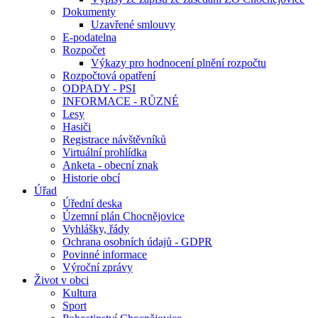
Dokumenty
Uzavřené smlouvy
E-podatelna
Rozpočet
Výkazy pro hodnocení plnění rozpočtu
Rozpočtová opatření
ODPADY - PSI
INFORMACE - RŮZNÉ
Lesy
Hasiči
Registrace návštěvníků
Virtuální prohlídka
Anketa - obecní znak
Historie obcí
Úřad
Úřední deska
Územní plán Chocnějovice
Vyhlášky, řády
Ochrana osobních údajů - GDPR
Povinné informace
Výroční zprávy
Život v obci
Kultura
Sport