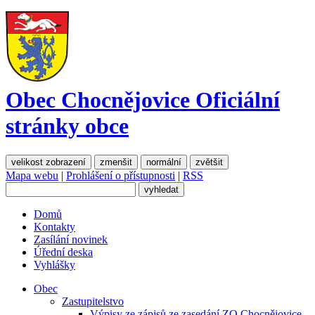
Obec Chocnějovice
Oficiální
stránky obce
velikost zobrazení
zmenšit
normální
zvětšit
Mapa webu
|
Prohlášení o přístupnosti
|
RSS
Domů
Kontakty
Zasílání novinek
Úřední deska
Vyhlášky
Obec
Zastupitelstvo
Výpisy ze zápisů ze zasedání ZO Chocnějovice