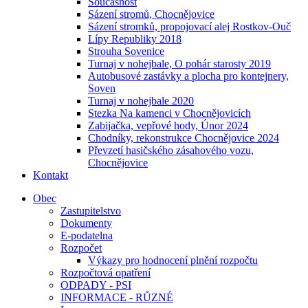
Současnost
Sázení stromů, Chocnějovice
Sázení stromků, propojovací alej Rostkov-Ouč
Lípy Republiky 2018
Strouha Sovenice
Turnaj v nohejbale, O pohár starosty 2019
Autobusové zastávky a plocha pro kontejnery,
Soven
Turnaj v nohejbale 2020
Stezka Na kamenci v Chocnějovicích
Zabijačka, vepřové hody, Únor 2024
Chodníky, rekonstrukce Chocnějovice 2024
Převzetí hasičského zásahového vozu,
Chocnějovice
Kontakt
Obec
Zastupitelstvo
Dokumenty
E-podatelna
Rozpočet
Výkazy pro hodnocení plnění rozpočtu
Rozpočtová opatření
ODPADY - PSI
INFORMACE - RŮZNÉ