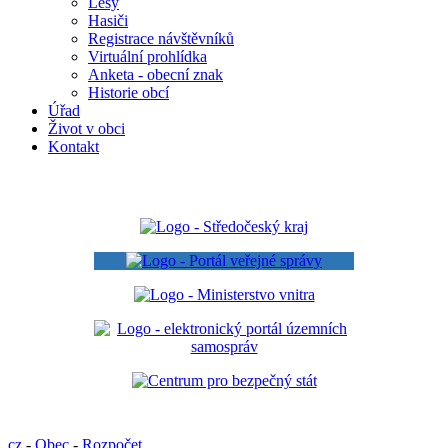
Lesy
Hasiči
Registrace návštěvníků
Virtuální prohlídka
Anketa - obecní znak
Historie obcí
Úřad
Život v obci
Kontakt
cz
-
Obec
-
Rozpočet