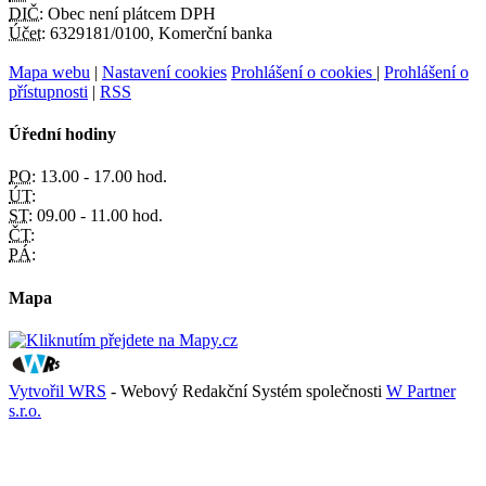
DIČ:
Obec není plátcem DPH
Účet:
6329181/0100, Komerční banka
Mapa webu
|
Nastavení cookies
Prohlášení o cookies
|
Prohlášení o
přístupnosti
|
RSS
Úřední hodiny
PO:
13.00 - 17.00 hod.
ÚT:
ST:
09.00 - 11.00 hod.
ČT:
PÁ:
Mapa
Vytvořil WRS
- Webový Redakční Systém společnosti
W Partner
s.r.o.