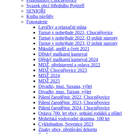
Pohostinství Chocnějovice
Svazek obcí Středního Pojizeří
SENIOŘI
Kniha návštěv
Fotogalerie
Lavičky a relaxační místa
Turnaj v nohejbale 2021, Chocnějovice
Turnaj v nohejbale 2022, O pohár starosty
Turnaj v nohejbale 2023, O pohár starosty
Mikuláš, anděl a čerti 2021
Dětský maškarní karneval
Dětský maškarní karneval 2024
MDŽ, představení a oslava 2022
MDŽ Chocnějovice 2023
MDŽ 2024
MDŽ 2025
Divadlo, muz. Saxana, výlet
Divadlo, muz. Tarzan, výlet
Pálení čarodějnic 2022, Chocnějovice
Pálení čarodějnic 2023, Chocnějovice
Pálení čarodějnic 2024, Chocnějovice
Oslava 700. let obce, setkání rodáků a přátel
Mohelská vodovodní skupina, 100 let
Cyklobiatlon, Sovenice 2023
Znaky obce, předávání dekretu