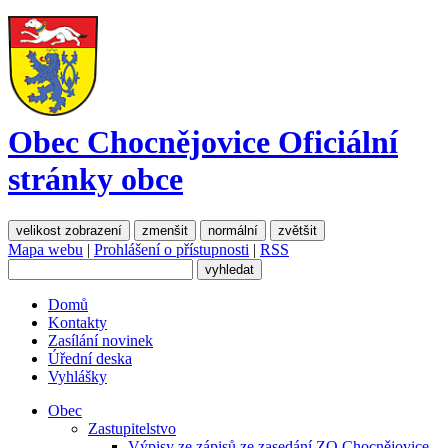
Obec Chocnějovice
Oficiální
stránky obce
velikost zobrazení
zmenšit
normální
zvětšit
Mapa webu
|
Prohlášení o přístupnosti
|
RSS
Domů
Kontakty
Zasílání novinek
Úřední deska
Vyhlášky
Obec
Zastupitelstvo
Výpisy ze zápisů ze zasedání ZO Chocnějovice