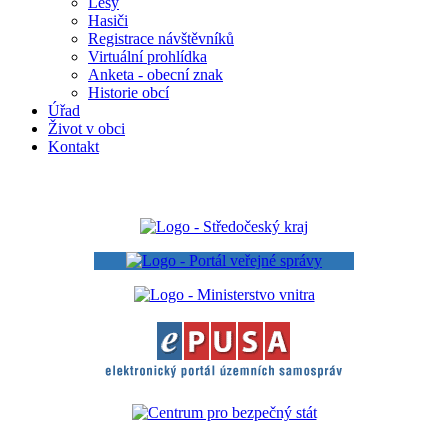
Lesy
Hasiči
Registrace návštěvníků
Virtuální prohlídka
Anketa - obecní znak
Historie obcí
Úřad
Život v obci
Kontakt