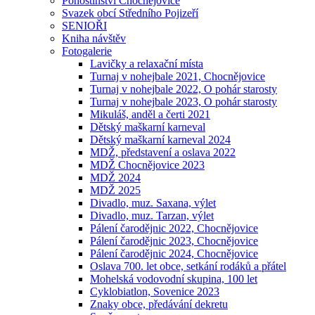
Pohostinství Chocnějovice
Svazek obcí Středního Pojizeří
SENIOŘI
Kniha návštěv
Fotogalerie
Lavičky a relaxační místa
Turnaj v nohejbale 2021, Chocnějovice
Turnaj v nohejbale 2022, O pohár starosty
Turnaj v nohejbale 2023, O pohár starosty
Mikuláš, anděl a čerti 2021
Dětský maškarní karneval
Dětský maškarní karneval 2024
MDŽ, představení a oslava 2022
MDŽ Chocnějovice 2023
MDŽ 2024
MDŽ 2025
Divadlo, muz. Saxana, výlet
Divadlo, muz. Tarzan, výlet
Pálení čarodějnic 2022, Chocnějovice
Pálení čarodějnic 2023, Chocnějovice
Pálení čarodějnic 2024, Chocnějovice
Oslava 700. let obce, setkání rodáků a přátel
Mohelská vodovodní skupina, 100 let
Cyklobiatlon, Sovenice 2023
Znaky obce, předávání dekretu