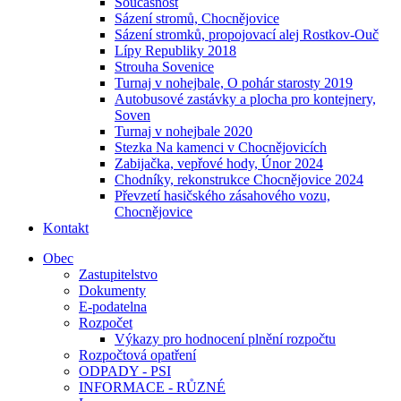
Současnost
Sázení stromů, Chocnějovice
Sázení stromků, propojovací alej Rostkov-Ouč
Lípy Republiky 2018
Strouha Sovenice
Turnaj v nohejbale, O pohár starosty 2019
Autobusové zastávky a plocha pro kontejnery,
Soven
Turnaj v nohejbale 2020
Stezka Na kamenci v Chocnějovicích
Zabijačka, vepřové hody, Únor 2024
Chodníky, rekonstrukce Chocnějovice 2024
Převzetí hasičského zásahového vozu,
Chocnějovice
Kontakt
Obec
Zastupitelstvo
Dokumenty
E-podatelna
Rozpočet
Výkazy pro hodnocení plnění rozpočtu
Rozpočtová opatření
ODPADY - PSI
INFORMACE - RŮZNÉ