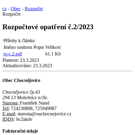
cz
-
Obec
-
Rozpočet
Rozpočet
Rozpočtové opatření č.2/2023
Přílohy k článku
Jméno souboru
Popis
Velikost
ro-c.2.pdf
61.1 Kb
Platnost:
23.3.2023
Aktualizováno:
23.3.2023
Obec Chocnějovice
Chocnějovice čp.43
294 13 Mohelnice n/Jiz.
Starosta:
František Stand
Tel:
724230808, 725949987
E-mail:
starosta@ouchocnejovice.cz
IDDS:
bc2akdv
Fakturační údaje