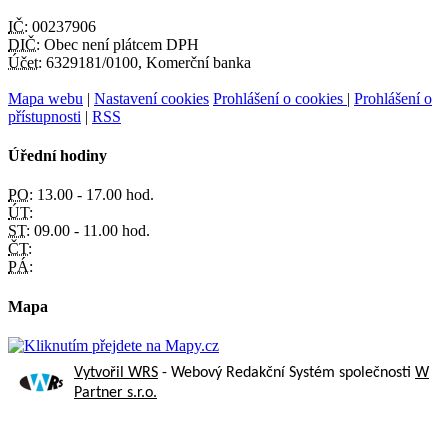
IČ:
00237906
DIČ:
Obec není plátcem DPH
Účet:
6329181/0100, Komerční banka
Mapa webu
|
Nastavení cookies
Prohlášení o cookies
|
Prohlášení o
přístupnosti
|
RSS
Úřední hodiny
PO:
13.00 - 17.00 hod.
ÚT:
ST:
09.00 - 11.00 hod.
ČT:
PÁ:
Mapa
Vytvořil WRS
- Webový Redakční Systém společnosti
W
Partner s.r.o.