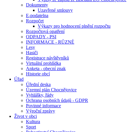
Dokumenty
Uzavřené smlouvy
E-podatelna
Rozpočet
Výkazy pro hodnocení plnění rozpočtu
Rozpočtová opatření
ODPADY - PSI
INFORMACE - RŮZNÉ
Lesy
Hasiči
Registrace návštěvníků
Virtuální prohlídka
Anketa - obecní znak
Historie obcí
Úřad
Úřední deska
Územní plán Chocnějovice
Vyhlášky, řády
Ochrana osobních údajů - GDPR
Povinné informace
Výroční zprávy
Život v obci
Kultura
Sport