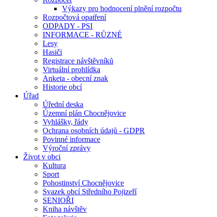
Výkazy pro hodnocení plnění rozpočtu
Rozpočtová opatření
ODPADY - PSI
INFORMACE - RŮZNÉ
Lesy
Hasiči
Registrace návštěvníků
Virtuální prohlídka
Anketa - obecní znak
Historie obcí
Úřad
Úřední deska
Územní plán Chocnějovice
Vyhlášky, řády
Ochrana osobních údajů - GDPR
Povinné informace
Výroční zprávy
Život v obci
Kultura
Sport
Pohostinství Chocnějovice
Svazek obcí Středního Pojizeří
SENIOŘI
Kniha návštěv