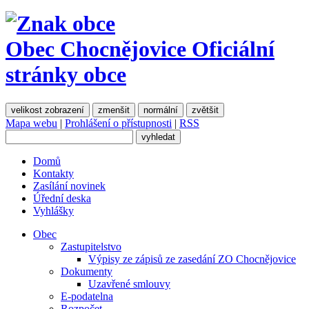
Obec Chocnějovice
Oficiální
stránky obce
velikost zobrazení
zmenšit
normální
zvětšit
Mapa webu
|
Prohlášení o přístupnosti
|
RSS
Domů
Kontakty
Zasílání novinek
Úřední deska
Vyhlášky
Obec
Zastupitelstvo
Výpisy ze zápisů ze zasedání ZO Chocnějovice
Dokumenty
Uzavřené smlouvy
E-podatelna
Rozpočet