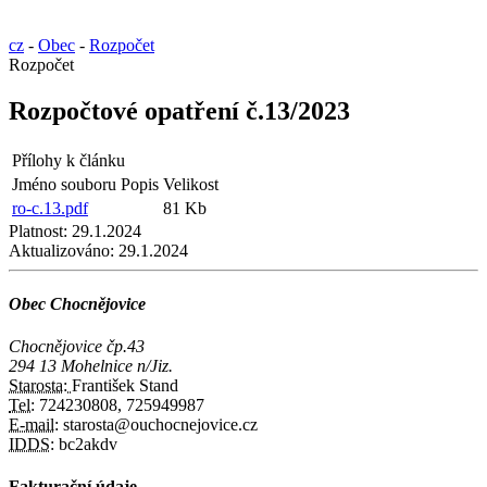
cz
-
Obec
-
Rozpočet
Rozpočet
Rozpočtové opatření č.13/2023
Přílohy k článku
Jméno souboru
Popis
Velikost
ro-c.13.pdf
81 Kb
Platnost:
29.1.2024
Aktualizováno:
29.1.2024
Obec Chocnějovice
Chocnějovice čp.43
294 13 Mohelnice n/Jiz.
Starosta:
František Stand
Tel:
724230808, 725949987
E-mail:
starosta@ouchocnejovice.cz
IDDS:
bc2akdv
Fakturační údaje