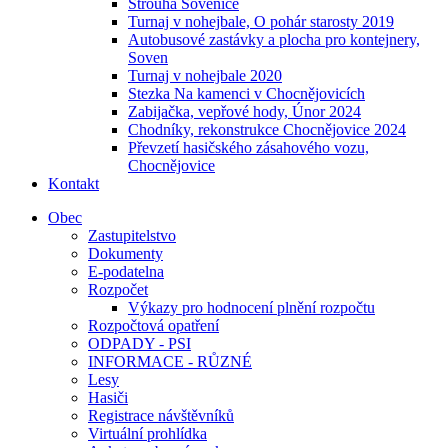
Strouha Sovenice
Turnaj v nohejbale, O pohár starosty 2019
Autobusové zastávky a plocha pro kontejnery,
Soven
Turnaj v nohejbale 2020
Stezka Na kamenci v Chocnějovicích
Zabijačka, vepřové hody, Únor 2024
Chodníky, rekonstrukce Chocnějovice 2024
Převzetí hasičského zásahového vozu,
Chocnějovice
Kontakt
Obec
Zastupitelstvo
Dokumenty
E-podatelna
Rozpočet
Výkazy pro hodnocení plnění rozpočtu
Rozpočtová opatření
ODPADY - PSI
INFORMACE - RŮZNÉ
Lesy
Hasiči
Registrace návštěvníků
Virtuální prohlídka