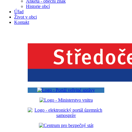
Anketa - obecní znak
Historie obcí
Úřad
Život v obci
Kontakt