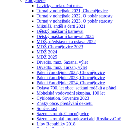
Fotogalerie
Lavičky a relaxační místa
Turnaj v nohejbale 2021, Chocnějovice
Turnaj v nohejbale 2022, O pohár starosty
Turnaj v nohejbale 2023, O pohár starosty
Mikuláš, anděl a čerti 2021
Dětský maškarní karneval
Dětský maškarní karneval 2024
MDŽ, představení a oslava 2022
MDŽ Chocnějovice 2023
MDŽ 2024
MDŽ 2025
Divadlo, muz. Saxana, výlet
Divadlo, muz. Tarzan, výlet
Pálení čarodějnic 2022, Chocnějovice
Pálení čarodějnic 2023, Chocnějovice
Pálení čarodějnic 2024, Chocnějovice
Oslava 700. let obce, setkání rodáků a přátel
Mohelská vodovodní skupina, 100 let
Cyklobiatlon, Sovenice 2023
Znaky obce, předávání dekretu
Současnost
Sázení stromů, Chocnějovice
Sázení stromků, propojovací alej Rostkov-Ouč
Lípy Republiky 2018