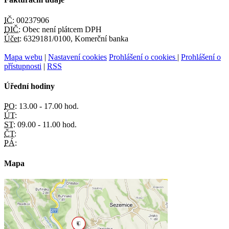
IČ:
00237906
DIČ:
Obec není plátcem DPH
Účet:
6329181/0100, Komerční banka
Mapa webu
|
Nastavení cookies
Prohlášení o cookies
|
Prohlášení o
přístupnosti
|
RSS
Úřední hodiny
PO:
13.00 - 17.00 hod.
ÚT:
ST:
09.00 - 11.00 hod.
ČT:
PÁ:
Mapa