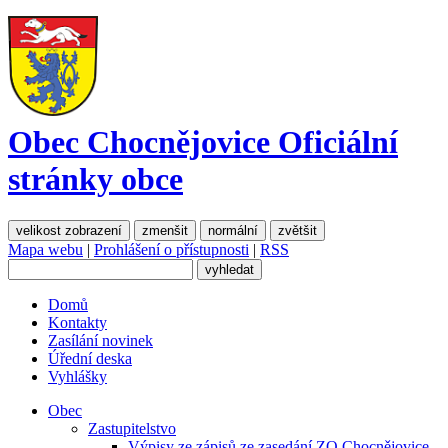
Obec Chocnějovice
Oficiální
stránky obce
velikost zobrazení
zmenšit
normální
zvětšit
Mapa webu
|
Prohlášení o přístupnosti
|
RSS
Domů
Kontakty
Zasílání novinek
Úřední deska
Vyhlášky
Obec
Zastupitelstvo
Výpisy ze zápisů ze zasedání ZO Chocnějovice