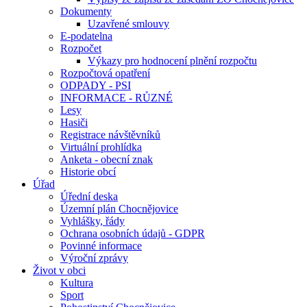
Dokumenty
Uzavřené smlouvy
E-podatelna
Rozpočet
Výkazy pro hodnocení plnění rozpočtu
Rozpočtová opatření
ODPADY - PSI
INFORMACE - RŮZNÉ
Lesy
Hasiči
Registrace návštěvníků
Virtuální prohlídka
Anketa - obecní znak
Historie obcí
Úřad
Úřední deska
Územní plán Chocnějovice
Vyhlášky, řády
Ochrana osobních údajů - GDPR
Povinné informace
Výroční zprávy
Život v obci
Kultura
Sport