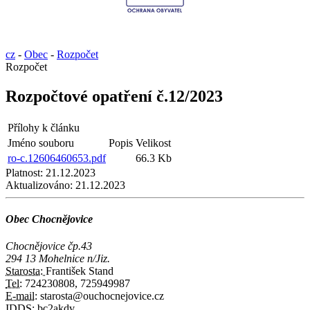
cz
-
Obec
-
Rozpočet
Rozpočet
Rozpočtové opatření č.12/2023
Přílohy k článku
Jméno souboru
Popis
Velikost
ro-c.12606460653.pdf
66.3 Kb
Platnost:
21.12.2023
Aktualizováno:
21.12.2023
Obec Chocnějovice
Chocnějovice čp.43
294 13 Mohelnice n/Jiz.
Starosta:
František Stand
Tel:
724230808, 725949987
E-mail:
starosta@ouchocnejovice.cz
IDDS:
bc2akdv