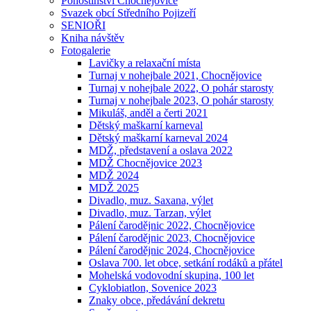
Pohostinství Chocnějovice
Svazek obcí Středního Pojizeří
SENIOŘI
Kniha návštěv
Fotogalerie
Lavičky a relaxační místa
Turnaj v nohejbale 2021, Chocnějovice
Turnaj v nohejbale 2022, O pohár starosty
Turnaj v nohejbale 2023, O pohár starosty
Mikuláš, anděl a čerti 2021
Dětský maškarní karneval
Dětský maškarní karneval 2024
MDŽ, představení a oslava 2022
MDŽ Chocnějovice 2023
MDŽ 2024
MDŽ 2025
Divadlo, muz. Saxana, výlet
Divadlo, muz. Tarzan, výlet
Pálení čarodějnic 2022, Chocnějovice
Pálení čarodějnic 2023, Chocnějovice
Pálení čarodějnic 2024, Chocnějovice
Oslava 700. let obce, setkání rodáků a přátel
Mohelská vodovodní skupina, 100 let
Cyklobiatlon, Sovenice 2023
Znaky obce, předávání dekretu