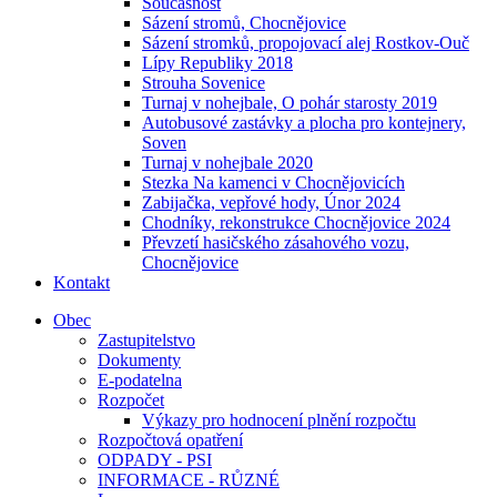
Současnost
Sázení stromů, Chocnějovice
Sázení stromků, propojovací alej Rostkov-Ouč
Lípy Republiky 2018
Strouha Sovenice
Turnaj v nohejbale, O pohár starosty 2019
Autobusové zastávky a plocha pro kontejnery,
Soven
Turnaj v nohejbale 2020
Stezka Na kamenci v Chocnějovicích
Zabijačka, vepřové hody, Únor 2024
Chodníky, rekonstrukce Chocnějovice 2024
Převzetí hasičského zásahového vozu,
Chocnějovice
Kontakt
Obec
Zastupitelstvo
Dokumenty
E-podatelna
Rozpočet
Výkazy pro hodnocení plnění rozpočtu
Rozpočtová opatření
ODPADY - PSI
INFORMACE - RŮZNÉ