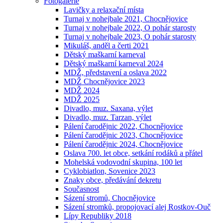
Fotogalerie
Lavičky a relaxační místa
Turnaj v nohejbale 2021, Chocnějovice
Turnaj v nohejbale 2022, O pohár starosty
Turnaj v nohejbale 2023, O pohár starosty
Mikuláš, anděl a čerti 2021
Dětský maškarní karneval
Dětský maškarní karneval 2024
MDŽ, představení a oslava 2022
MDŽ Chocnějovice 2023
MDŽ 2024
MDŽ 2025
Divadlo, muz. Saxana, výlet
Divadlo, muz. Tarzan, výlet
Pálení čarodějnic 2022, Chocnějovice
Pálení čarodějnic 2023, Chocnějovice
Pálení čarodějnic 2024, Chocnějovice
Oslava 700. let obce, setkání rodáků a přátel
Mohelská vodovodní skupina, 100 let
Cyklobiatlon, Sovenice 2023
Znaky obce, předávání dekretu
Současnost
Sázení stromů, Chocnějovice
Sázení stromků, propojovací alej Rostkov-Ouč
Lípy Republiky 2018