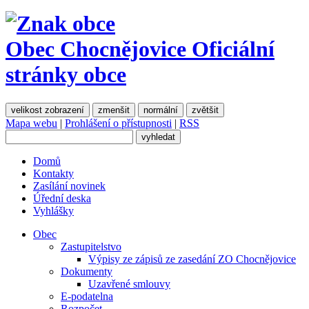
Obec Chocnějovice
Oficiální
stránky obce
velikost zobrazení
zmenšit
normální
zvětšit
Mapa webu
|
Prohlášení o přístupnosti
|
RSS
Domů
Kontakty
Zasílání novinek
Úřední deska
Vyhlášky
Obec
Zastupitelstvo
Výpisy ze zápisů ze zasedání ZO Chocnějovice
Dokumenty
Uzavřené smlouvy
E-podatelna
Rozpočet