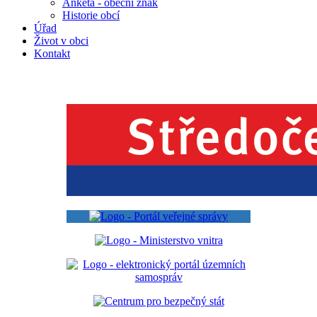
Anketa - obecní znak
Historie obcí
Úřad
Život v obci
Kontakt