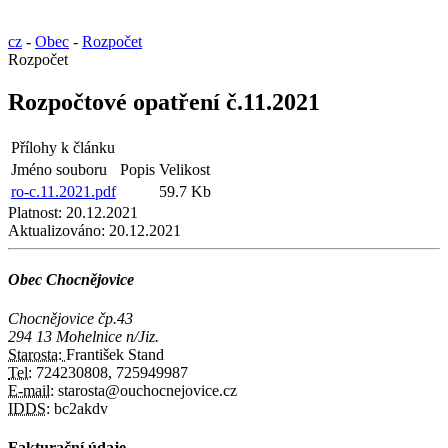
cz
-
Obec
-
Rozpočet
Rozpočet
Rozpočtové opatření č.11.2021
Přílohy k článku
Jméno souboru
Popis
Velikost
ro-c.11.2021.pdf
59.7 Kb
Platnost:
20.12.2021
Aktualizováno:
20.12.2021
Obec Chocnějovice
Chocnějovice čp.43
294 13 Mohelnice n/Jiz.
Starosta:
František Stand
Tel:
724230808, 725949987
E-mail:
starosta@ouchocnejovice.cz
IDDS:
bc2akdv
Fakturační údaje