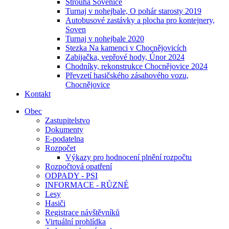
Strouha Sovenice
Turnaj v nohejbale, O pohár starosty 2019
Autobusové zastávky a plocha pro kontejnery,
Soven
Turnaj v nohejbale 2020
Stezka Na kamenci v Chocnějovicích
Zabijačka, vepřové hody, Únor 2024
Chodníky, rekonstrukce Chocnějovice 2024
Převzetí hasičského zásahového vozu,
Chocnějovice
Kontakt
Obec
Zastupitelstvo
Dokumenty
E-podatelna
Rozpočet
Výkazy pro hodnocení plnění rozpočtu
Rozpočtová opatření
ODPADY - PSI
INFORMACE - RŮZNÉ
Lesy
Hasiči
Registrace návštěvníků
Virtuální prohlídka