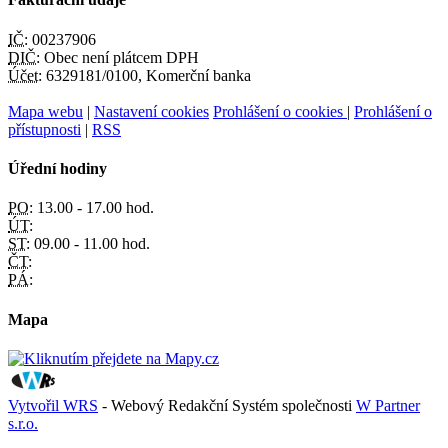
IČ:
00237906
DIČ:
Obec není plátcem DPH
Účet:
6329181/0100, Komerční banka
Mapa webu
|
Nastavení cookies
Prohlášení o cookies
|
Prohlášení o
přístupnosti
|
RSS
Úřední hodiny
PO:
13.00 - 17.00 hod.
ÚT:
ST:
09.00 - 11.00 hod.
ČT:
PÁ:
Mapa
Vytvořil WRS
- Webový Redakční Systém společnosti
W Partner
s.r.o.