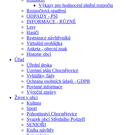
Výkazy pro hodnocení plnění rozpočtu
Rozpočtová opatření
ODPADY - PSI
INFORMACE - RŮZNÉ
Lesy
Hasiči
Registrace návštěvníků
Virtuální prohlídka
Anketa - obecní znak
Historie obcí
Úřad
Úřední deska
Územní plán Chocnějovice
Vyhlášky, řády
Ochrana osobních údajů - GDPR
Povinné informace
Výroční zprávy
Život v obci
Kultura
Sport
Pohostinství Chocnějovice
Svazek obcí Středního Pojizeří
SENIOŘI
Kniha návštěv