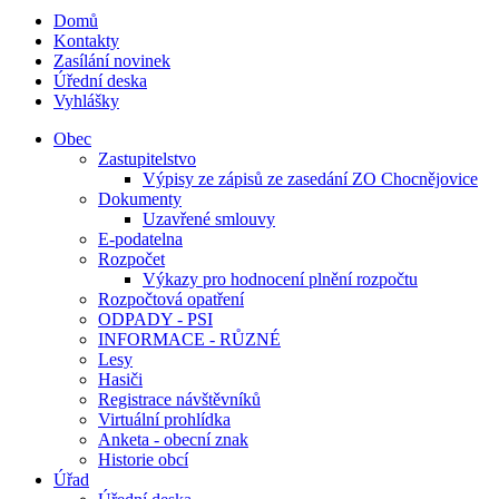
Domů
Kontakty
Zasílání novinek
Úřední deska
Vyhlášky
Obec
Zastupitelstvo
Výpisy ze zápisů ze zasedání ZO Chocnějovice
Dokumenty
Uzavřené smlouvy
E-podatelna
Rozpočet
Výkazy pro hodnocení plnění rozpočtu
Rozpočtová opatření
ODPADY - PSI
INFORMACE - RŮZNÉ
Lesy
Hasiči
Registrace návštěvníků
Virtuální prohlídka
Anketa - obecní znak
Historie obcí
Úřad