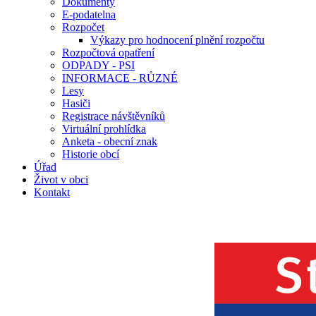
Dokumenty
E-podatelna
Rozpočet
Výkazy pro hodnocení plnění rozpočtu
Rozpočtová opatření
ODPADY - PSI
INFORMACE - RŮZNÉ
Lesy
Hasiči
Registrace návštěvníků
Virtuální prohlídka
Anketa - obecní znak
Historie obcí
Úřad
Život v obci
Kontakt