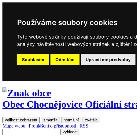
Používáme soubory cookies
Tyto webové stránky používají soubory cookies a da
analýzy návštěvnosti webových stránek a zjištění z
Souhlasím
Odmítám
Upravit mé předvolby
Obec Chocnějovice
Oficiální st
velikost zobrazení
zmenšit
normální
zvětšit
Mapa webu
|
Prohlášení o přístupnosti
|
RSS