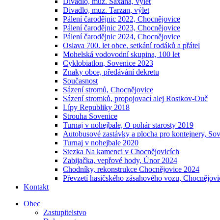
Divadlo, muz. Saxana, výlet
Divadlo, muz. Tarzan, výlet
Pálení čarodějnic 2022, Chocnějovice
Pálení čarodějnic 2023, Chocnějovice
Pálení čarodějnic 2024, Chocnějovice
Oslava 700. let obce, setkání rodáků a přátel
Mohelská vodovodní skupina, 100 let
Cyklobiatlon, Sovenice 2023
Znaky obce, předávání dekretu
Současnost
Sázení stromů, Chocnějovice
Sázení stromků, propojovací alej Rostkov-Ouč
Lípy Republiky 2018
Strouha Sovenice
Turnaj v nohejbale, O pohár starosty 2019
Autobusové zastávky a plocha pro kontejnery, So
Turnaj v nohejbale 2020
Stezka Na kamenci v Chocnějovicích
Zabijačka, vepřové hody, Únor 2024
Chodníky, rekonstrukce Chocnějovice 2024
Převzetí hasičského zásahového vozu, Chocnějovi
Kontakt
Obec
Zastupitelstvo