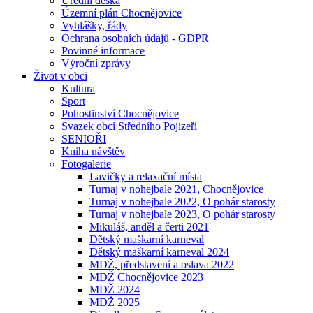
Úřední deska
Územní plán Chocnějovice
Vyhlášky, řády
Ochrana osobních údajů - GDPR
Povinné informace
Výroční zprávy
Život v obci
Kultura
Sport
Pohostinství Chocnějovice
Svazek obcí Středního Pojizeří
SENIOŘI
Kniha návštěv
Fotogalerie
Lavičky a relaxační místa
Turnaj v nohejbale 2021, Chocnějovice
Turnaj v nohejbale 2022, O pohár starosty
Turnaj v nohejbale 2023, O pohár starosty
Mikuláš, anděl a čerti 2021
Dětský maškarní karneval
Dětský maškarní karneval 2024
MDŽ, představení a oslava 2022
MDŽ Chocnějovice 2023
MDŽ 2024
MDŽ 2025