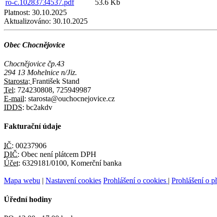
ro-c.10283734537.pdf
53.6 Kb
Platnost:
30.10.2025
Aktualizováno:
30.10.2025
Obec Chocnějovice
Chocnějovice čp.43
294 13 Mohelnice n/Jiz.
Starosta:
František Stand
Tel:
724230808, 725949987
E-mail:
starosta@ouchocnejovice.cz
IDDS:
bc2akdv
Fakturační údaje
IČ:
00237906
DIČ:
Obec není plátcem DPH
Účet:
6329181/0100, Komerční banka
Mapa webu
|
Nastavení cookies
Prohlášení o cookies
|
Prohlášení o př
Úřední hodiny