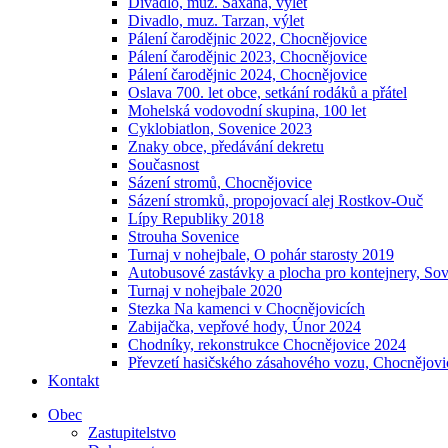
Divadlo, muz. Saxana, výlet
Divadlo, muz. Tarzan, výlet
Pálení čarodějnic 2022, Chocnějovice
Pálení čarodějnic 2023, Chocnějovice
Pálení čarodějnic 2024, Chocnějovice
Oslava 700. let obce, setkání rodáků a přátel
Mohelská vodovodní skupina, 100 let
Cyklobiatlon, Sovenice 2023
Znaky obce, předávání dekretu
Současnost
Sázení stromů, Chocnějovice
Sázení stromků, propojovací alej Rostkov-Ouč
Lípy Republiky 2018
Strouha Sovenice
Turnaj v nohejbale, O pohár starosty 2019
Autobusové zastávky a plocha pro kontejnery, So
Turnaj v nohejbale 2020
Stezka Na kamenci v Chocnějovicích
Zabijačka, vepřové hody, Únor 2024
Chodníky, rekonstrukce Chocnějovice 2024
Převzetí hasičského zásahového vozu, Chocnějovi
Kontakt
Obec
Zastupitelstvo