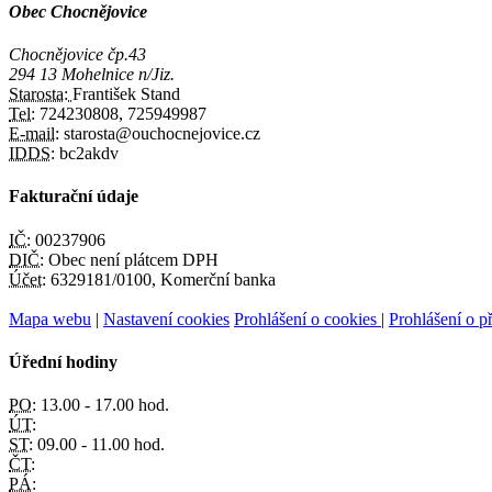
Obec Chocnějovice
Chocnějovice čp.43
294 13 Mohelnice n/Jiz.
Starosta:
František Stand
Tel:
724230808, 725949987
E-mail:
starosta@ouchocnejovice.cz
IDDS:
bc2akdv
Fakturační údaje
IČ:
00237906
DIČ:
Obec není plátcem DPH
Účet:
6329181/0100, Komerční banka
Mapa webu
|
Nastavení cookies
Prohlášení o cookies
|
Prohlášení o př
Úřední hodiny
PO:
13.00 - 17.00 hod.
ÚT:
ST:
09.00 - 11.00 hod.
ČT:
PÁ: