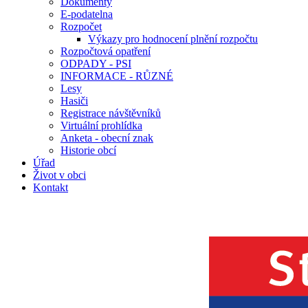
Dokumenty
E-podatelna
Rozpočet
Výkazy pro hodnocení plnění rozpočtu
Rozpočtová opatření
ODPADY - PSI
INFORMACE - RŮZNÉ
Lesy
Hasiči
Registrace návštěvníků
Virtuální prohlídka
Anketa - obecní znak
Historie obcí
Úřad
Život v obci
Kontakt