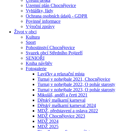
Úřední deska
Územní plán Chocnějovice
Vyhlášky, řády
Ochrana osobních údajů - GDPR
Povinné informace
Výroční zprávy
Život v obci
Kultura
Sport
Pohostinství Chocnějovice
Svazek obcí Středního Pojizeří
SENIOŘI
Kniha návštěv
Fotogalerie
Lavičky a relaxační místa
Turnaj v nohejbale 2021, Chocnějovice
Turnaj v nohejbale 2022, O pohár starosty
Turnaj v nohejbale 2023, O pohár starosty
Mikuláš, anděl a čerti 2021
Dětský maškarní karneval
Dětský maškarní karneval 2024
MDŽ, představení a oslava 2022
MDŽ Chocnějovice 2023
MDŽ 2024
MDŽ 2025