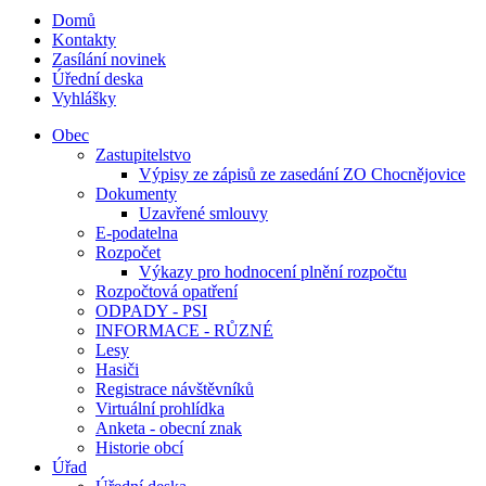
Domů
Kontakty
Zasílání novinek
Úřední deska
Vyhlášky
Obec
Zastupitelstvo
Výpisy ze zápisů ze zasedání ZO Chocnějovice
Dokumenty
Uzavřené smlouvy
E-podatelna
Rozpočet
Výkazy pro hodnocení plnění rozpočtu
Rozpočtová opatření
ODPADY - PSI
INFORMACE - RŮZNÉ
Lesy
Hasiči
Registrace návštěvníků
Virtuální prohlídka
Anketa - obecní znak
Historie obcí
Úřad