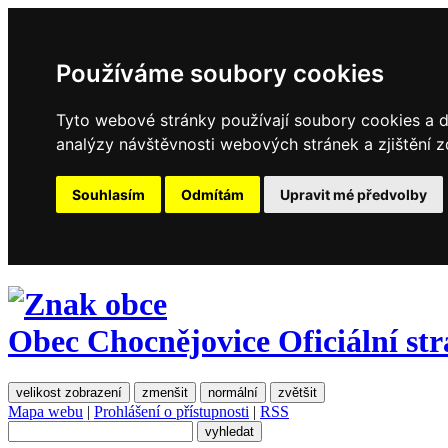
Používáme soubory cookies
Tyto webové stránky používají soubory cookies a da
analýzy návštěvnosti webových stránek a zjištění z
Souhlasím
Odmítám
Upravit mé předvolby
Obec Chocnějovice
Oficiální st
velikost zobrazení
zmenšit
normální
zvětšit
Mapa webu
|
Prohlášení o přístupnosti
|
RSS