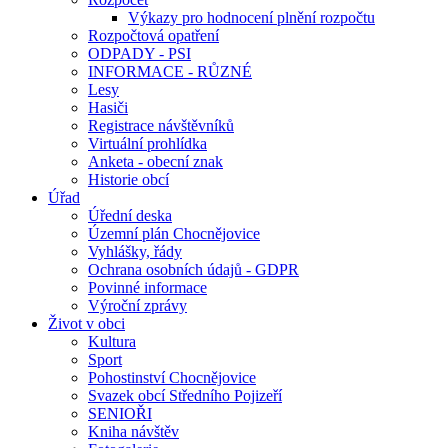
Výkazy pro hodnocení plnění rozpočtu
Rozpočtová opatření
ODPADY - PSI
INFORMACE - RŮZNÉ
Lesy
Hasiči
Registrace návštěvníků
Virtuální prohlídka
Anketa - obecní znak
Historie obcí
Úřad
Úřední deska
Územní plán Chocnějovice
Vyhlášky, řády
Ochrana osobních údajů - GDPR
Povinné informace
Výroční zprávy
Život v obci
Kultura
Sport
Pohostinství Chocnějovice
Svazek obcí Středního Pojizeří
SENIOŘI
Kniha návštěv