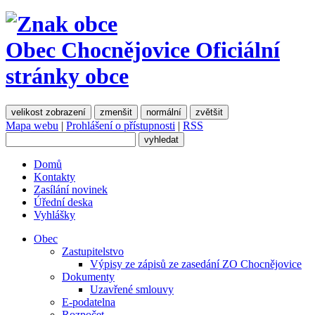
Obec Chocnějovice
Oficiální
stránky obce
velikost zobrazení
zmenšit
normální
zvětšit
Mapa webu
|
Prohlášení o přístupnosti
|
RSS
Domů
Kontakty
Zasílání novinek
Úřední deska
Vyhlášky
Obec
Zastupitelstvo
Výpisy ze zápisů ze zasedání ZO Chocnějovice
Dokumenty
Uzavřené smlouvy
E-podatelna
Rozpočet