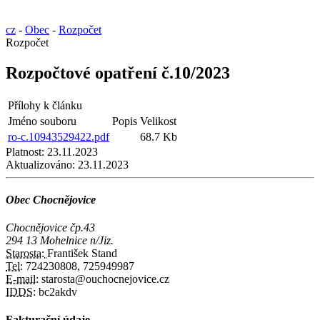
cz
-
Obec
-
Rozpočet
Rozpočet
Rozpočtové opatření č.10/2023
Přílohy k článku
Jméno souboru
Popis
Velikost
ro-c.10943529422.pdf
68.7 Kb
Platnost:
23.11.2023
Aktualizováno:
23.11.2023
Obec Chocnějovice
Chocnějovice čp.43
294 13 Mohelnice n/Jiz.
Starosta:
František Stand
Tel:
724230808, 725949987
E-mail:
starosta@ouchocnejovice.cz
IDDS:
bc2akdv
Fakturační údaje