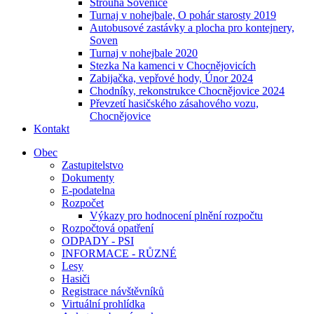
Strouha Sovenice
Turnaj v nohejbale, O pohár starosty 2019
Autobusové zastávky a plocha pro kontejnery,
Soven
Turnaj v nohejbale 2020
Stezka Na kamenci v Chocnějovicích
Zabijačka, vepřové hody, Únor 2024
Chodníky, rekonstrukce Chocnějovice 2024
Převzetí hasičského zásahového vozu,
Chocnějovice
Kontakt
Obec
Zastupitelstvo
Dokumenty
E-podatelna
Rozpočet
Výkazy pro hodnocení plnění rozpočtu
Rozpočtová opatření
ODPADY - PSI
INFORMACE - RŮZNÉ
Lesy
Hasiči
Registrace návštěvníků
Virtuální prohlídka