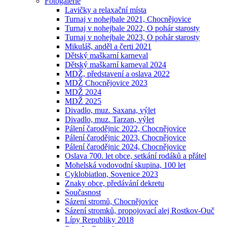
Fotogalerie
Lavičky a relaxační místa
Turnaj v nohejbale 2021, Chocnějovice
Turnaj v nohejbale 2022, O pohár starosty
Turnaj v nohejbale 2023, O pohár starosty
Mikuláš, anděl a čerti 2021
Dětský maškarní karneval
Dětský maškarní karneval 2024
MDŽ, představení a oslava 2022
MDŽ Chocnějovice 2023
MDŽ 2024
MDŽ 2025
Divadlo, muz. Saxana, výlet
Divadlo, muz. Tarzan, výlet
Pálení čarodějnic 2022, Chocnějovice
Pálení čarodějnic 2023, Chocnějovice
Pálení čarodějnic 2024, Chocnějovice
Oslava 700. let obce, setkání rodáků a přátel
Mohelská vodovodní skupina, 100 let
Cyklobiatlon, Sovenice 2023
Znaky obce, předávání dekretu
Současnost
Sázení stromů, Chocnějovice
Sázení stromků, propojovací alej Rostkov-Ouč
Lípy Republiky 2018