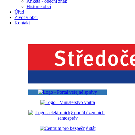
Anketa - obecní znak
Historie obcí
Úřad
Život v obci
Kontakt