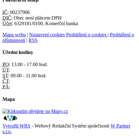
IČ:
00237906
DIČ:
Obec není plátcem DPH
Účet:
6329181/0100, Komerční banka
Mapa webu
|
Nastavení cookies
Prohlášení o cookies
|
Prohlášení o
přístupnosti
|
RSS
Úřední hodiny
PO:
13.00 - 17.00 hod.
ÚT:
ST:
09.00 - 11.00 hod.
ČT:
PÁ:
Mapa
Vytvořil WRS
- Webový Redakční Systém společnosti
W Partner
s.r.o.