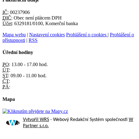
IČ:
00237906
DIČ:
Obec není plátcem DPH
Účet:
6329181/0100, Komerční banka
Mapa webu
|
Nastavení cookies
Prohlášení o cookies
|
Prohlášení o
přístupnosti
|
RSS
Úřední hodiny
PO:
13.00 - 17.00 hod.
ÚT:
ST:
09.00 - 11.00 hod.
ČT:
PÁ:
Mapa
Vytvořil WRS
- Webový Redakční Systém společnosti
W
Partner s.r.o.