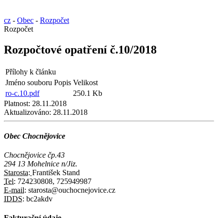
cz
-
Obec
-
Rozpočet
Rozpočet
Rozpočtové opatření č.10/2018
Přílohy k článku
Jméno souboru
Popis
Velikost
ro-c.10.pdf
250.1 Kb
Platnost:
28.11.2018
Aktualizováno:
28.11.2018
Obec Chocnějovice
Chocnějovice čp.43
294 13 Mohelnice n/Jiz.
Starosta:
František Stand
Tel:
724230808, 725949987
E-mail:
starosta@ouchocnejovice.cz
IDDS:
bc2akdv
Fakturační údaje