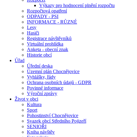
Výkazy pro hodnocení plnění rozpočtu
Rozpočtová opatření
ODPADY - PSI
INFORMACE - RŮZNÉ
Lesy
Hasiči
Registrace návštěvníků
Virtuální prohlídka
Anketa - obecní znak
Historie obcí
Úřad
Úřední deska
Územní plán Chocnějovice
Vyhlášky, řády
Ochrana osobních údajů - GDPR
Povinné informace
Výroční zprávy
Život v obci
Kultura
Sport
Pohostinství Chocnějovice
Svazek obcí Středního Pojizeří
SENIOŘI
Kniha návštěv