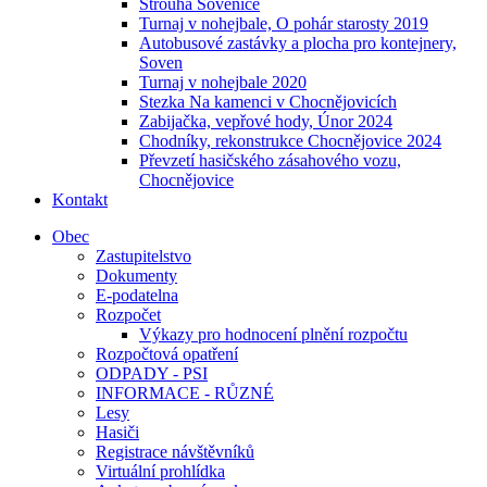
Strouha Sovenice
Turnaj v nohejbale, O pohár starosty 2019
Autobusové zastávky a plocha pro kontejnery,
Soven
Turnaj v nohejbale 2020
Stezka Na kamenci v Chocnějovicích
Zabijačka, vepřové hody, Únor 2024
Chodníky, rekonstrukce Chocnějovice 2024
Převzetí hasičského zásahového vozu,
Chocnějovice
Kontakt
Obec
Zastupitelstvo
Dokumenty
E-podatelna
Rozpočet
Výkazy pro hodnocení plnění rozpočtu
Rozpočtová opatření
ODPADY - PSI
INFORMACE - RŮZNÉ
Lesy
Hasiči
Registrace návštěvníků
Virtuální prohlídka