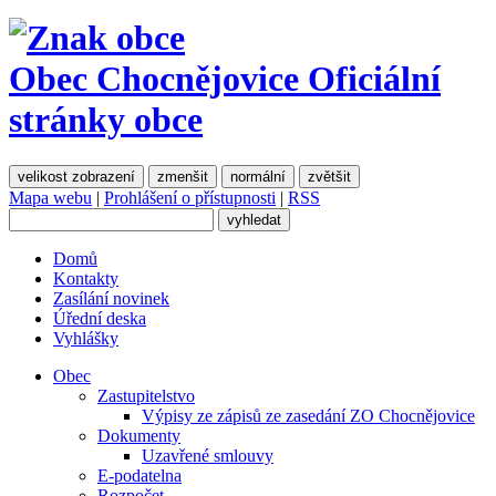
Obec Chocnějovice
Oficiální
stránky obce
velikost zobrazení
zmenšit
normální
zvětšit
Mapa webu
|
Prohlášení o přístupnosti
|
RSS
Domů
Kontakty
Zasílání novinek
Úřední deska
Vyhlášky
Obec
Zastupitelstvo
Výpisy ze zápisů ze zasedání ZO Chocnějovice
Dokumenty
Uzavřené smlouvy
E-podatelna
Rozpočet