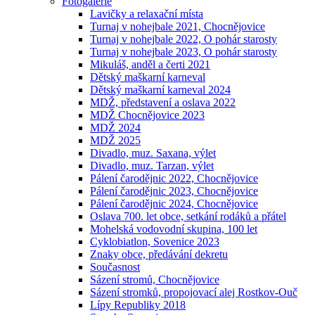
Fotogalerie
Lavičky a relaxační místa
Turnaj v nohejbale 2021, Chocnějovice
Turnaj v nohejbale 2022, O pohár starosty
Turnaj v nohejbale 2023, O pohár starosty
Mikuláš, anděl a čerti 2021
Dětský maškarní karneval
Dětský maškarní karneval 2024
MDŽ, představení a oslava 2022
MDŽ Chocnějovice 2023
MDŽ 2024
MDŽ 2025
Divadlo, muz. Saxana, výlet
Divadlo, muz. Tarzan, výlet
Pálení čarodějnic 2022, Chocnějovice
Pálení čarodějnic 2023, Chocnějovice
Pálení čarodějnic 2024, Chocnějovice
Oslava 700. let obce, setkání rodáků a přátel
Mohelská vodovodní skupina, 100 let
Cyklobiatlon, Sovenice 2023
Znaky obce, předávání dekretu
Současnost
Sázení stromů, Chocnějovice
Sázení stromků, propojovací alej Rostkov-Ouč
Lípy Republiky 2018