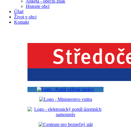
Anketa - obecní znak
Historie obcí
Úřad
Život v obci
Kontakt