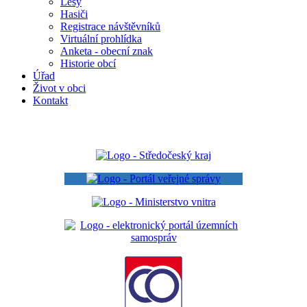
Lesy
Hasiči
Registrace návštěvníků
Virtuální prohlídka
Anketa - obecní znak
Historie obcí
Úřad
Život v obci
Kontakt