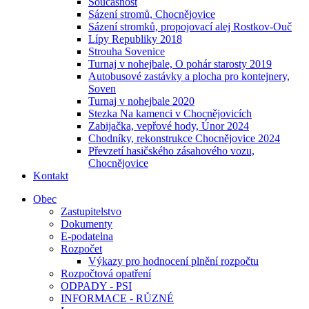
Současnost
Sázení stromů, Chocnějovice
Sázení stromků, propojovací alej Rostkov-Ouč
Lípy Republiky 2018
Strouha Sovenice
Turnaj v nohejbale, O pohár starosty 2019
Autobusové zastávky a plocha pro kontejnery,
Soven
Turnaj v nohejbale 2020
Stezka Na kamenci v Chocnějovicích
Zabijačka, vepřové hody, Únor 2024
Chodníky, rekonstrukce Chocnějovice 2024
Převzetí hasičského zásahového vozu,
Chocnějovice
Kontakt
Obec
Zastupitelstvo
Dokumenty
E-podatelna
Rozpočet
Výkazy pro hodnocení plnění rozpočtu
Rozpočtová opatření
ODPADY - PSI
INFORMACE - RŮZNÉ