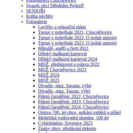
Pohostinství Chocnějovice
Svazek obcí Středního Pojizeří
SENIOŘI
Kniha návštěv
Fotogalerie
Lavičky a relaxační místa
Turnaj v nohejbale 2021, Chocnějovice
Turnaj v nohejbale 2022, O pohár starosty
Turnaj v nohejbale 2023, O pohár starosty
Mikuláš, anděl a čerti 2021
Dětský maškarní karneval
Dětský maškarní karneval 2024
MDŽ, představení a oslava 2022
MDŽ Chocnějovice 2023
MDŽ 2024
MDŽ 2025
Divadlo, muz. Saxana, výlet
Divadlo, muz. Tarzan, výlet
Pálení čarodějnic 2022, Chocnějovice
Pálení čarodějnic 2023, Chocnějovice
Pálení čarodějnic 2024, Chocnějovice
Oslava 700. let obce, setkání rodáků a přátel
Mohelská vodovodní skupina, 100 let
Cyklobiatlon, Sovenice 2023
Znaky obce, předávání dekretu