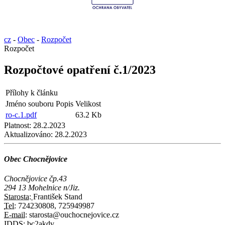
cz
-
Obec
-
Rozpočet
Rozpočet
Rozpočtové opatření č.1/2023
Přílohy k článku
Jméno souboru
Popis
Velikost
ro-c.1.pdf
63.2 Kb
Platnost:
28.2.2023
Aktualizováno:
28.2.2023
Obec Chocnějovice
Chocnějovice čp.43
294 13 Mohelnice n/Jiz.
Starosta:
František Stand
Tel:
724230808, 725949987
E-mail:
starosta@ouchocnejovice.cz
IDDS:
bc2akdv