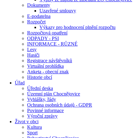
Dokumenty
Uzavřené smlouvy
E-podatelna
Rozpočet
Výkazy pro hodnocení plnění rozpočtu
Rozpočtová opatření
ODPADY - PSI
INFORMACE - RŮZNÉ
Lesy
Hasiči
Registrace návštěvníků
Virtuální prohlídka
Anketa - obecní znak
Historie obcí
Úřad
Úřední deska
Územní plán Chocnějovice
Vyhlášky, řády
Ochrana osobních údajů - GDPR
Povinné informace
Výroční zprávy
Život v obci
Kultura
Sport