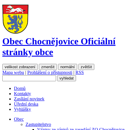
Obec Chocnějovice
Oficiální
stránky obce
velikost zobrazení
zmenšit
normální
zvětšit
Mapa webu
|
Prohlášení o přístupnosti
|
RSS
Domů
Kontakty
Zasílání novinek
Úřední deska
Vyhlášky
Obec
Zastupitelstvo
Výpisy ze zápisů ze zasedání ZO Chocnějovice