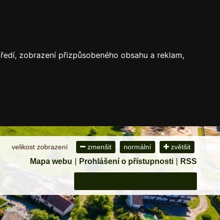
středí, zobrazení přizpůsobeného obsahu a reklam,
velikost zobrazení
zmenšit
normální
zvětšit
Mapa webu
|
Prohlášení o přístupnosti
|
RSS