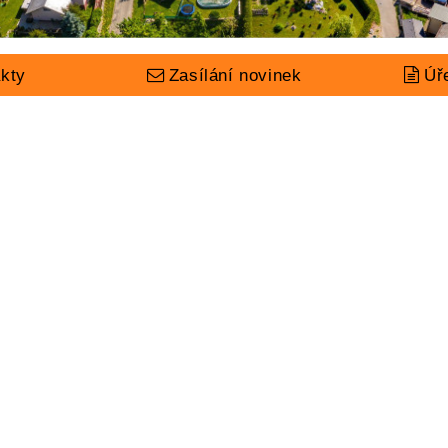
kty
Zasílání novinek
Úř
ÚŘAD
ŽIVOT V OBCI