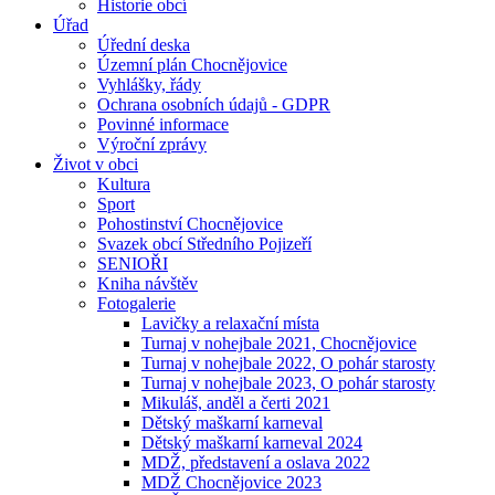
Historie obcí
Úřad
Úřední deska
Územní plán Chocnějovice
Vyhlášky, řády
Ochrana osobních údajů - GDPR
Povinné informace
Výroční zprávy
Život v obci
Kultura
Sport
Pohostinství Chocnějovice
Svazek obcí Středního Pojizeří
SENIOŘI
Kniha návštěv
Fotogalerie
Lavičky a relaxační místa
Turnaj v nohejbale 2021, Chocnějovice
Turnaj v nohejbale 2022, O pohár starosty
Turnaj v nohejbale 2023, O pohár starosty
Mikuláš, anděl a čerti 2021
Dětský maškarní karneval
Dětský maškarní karneval 2024
MDŽ, představení a oslava 2022
MDŽ Chocnějovice 2023