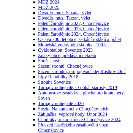
MDŽ 2024
MDŽ 2025
Divadlo, muz. Saxana, výlet
Divadlo, muz. Tarzan, výlet
Pálení čarodějnic 2022, Chocnějovice
Pálení čarodějnic 2023, Chocnějovice
Pálení čarodějnic 2024, Chocnějovice
Oslava 700. let obce, setkání rodáků a přátel
Mohelská vodovodní skupina, 100 let
Cyklobiatlon, Sovenice 2023
Znaky obce, předávání dekretu
Současnost
Sázení stromů, Chocnějovice
Sázení stromků, propojovací alej Rostkov-Ouč
Lípy Republiky 2018
Strouha Sovenice
Turnaj v nohejbale, O pohár starosty 2019
Autobusové zastávky a plocha pro kontejnery,
Soven
Turnaj v nohejbale 2020
Stezka Na kamenci v Chocnějovicích
Zabijačka, vepřové hody, Únor 2024
Chodníky, rekonstrukce Chocnějovice 2024
Převzetí hasičského zásahového vozu,
Chocnějovice