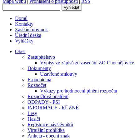
Mapa webu
|
Prohlášení o přístupnosti
|
RSS
Domů
Kontakty
Zasílání novinek
Úřední deska
Vyhlášky
Obec
Zastupitelstvo
Výpisy ze zápisů ze zasedání ZO Chocnějovice
Dokumenty
Uzavřené smlouvy
E-podatelna
Rozpočet
Výkazy pro hodnocení plnění rozpočtu
Rozpočtová opatření
ODPADY - PSI
INFORMACE - RŮZNÉ
Lesy
Hasiči
Registrace návštěvníků
Virtuální prohlídka
Anketa - obecní znak