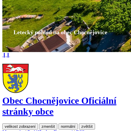
Letecký pohled na obec Chocnějovice
❙❙
Obec Chocnějovice
Oficiální
stránky obce
velikost zobrazení
zmenšit
normální
zvětšit