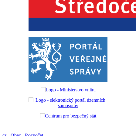
cz
-
Obec
-
Rozpočet