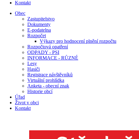
Kontakt
Obec
Zastupitelstvo
Dokumenty
E-podatelna
Rozpočet
Výkazy pro hodnocení plnění rozpočtu
Rozpočtová opatření
ODPADY - PSI
INFORMACE - RŮZNÉ
Lesy
Hasiči
Registrace návštěvníků
Virtuální prohlídka
Anketa - obecní znak
Historie obcí
Úřad
Život v obci
Kontakt