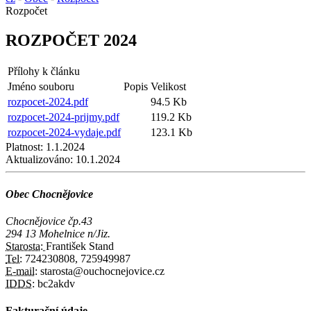
Rozpočet
ROZPOČET 2024
Přílohy k článku
Jméno souboru
Popis
Velikost
rozpocet-2024.pdf
94.5 Kb
rozpocet-2024-prijmy.pdf
119.2 Kb
rozpocet-2024-vydaje.pdf
123.1 Kb
Platnost:
1.1.2024
Aktualizováno:
10.1.2024
Obec Chocnějovice
Chocnějovice čp.43
294 13 Mohelnice n/Jiz.
Starosta:
František Stand
Tel:
724230808, 725949987
E-mail:
starosta@ouchocnejovice.cz
IDDS:
bc2akdv
Fakturační údaje