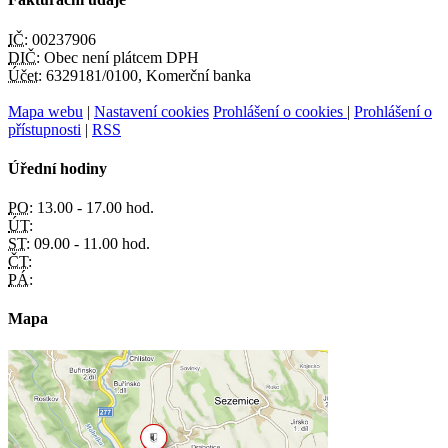
IČ:
00237906
DIČ:
Obec není plátcem DPH
Účet:
6329181/0100, Komerční banka
Mapa webu
|
Nastavení cookies
Prohlášení o cookies
|
Prohlášení o
přístupnosti
|
RSS
Úřední hodiny
PO:
13.00 - 17.00 hod.
ÚT:
ST:
09.00 - 11.00 hod.
ČT:
PÁ:
Mapa