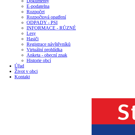
Dokumenty
E-podatelna
Rozpočet
Rozpočtová opatření
ODPADY - PSI
INFORMACE - RŮZNÉ
Lesy
Hasiči
Registrace návštěvníků
Virtuální prohlídka
Anketa - obecní znak
Historie obcí
Úřad
Život v obci
Kontakt