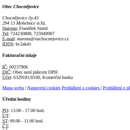
Obec Chocnějovice
Chocnějovice čp.43
294 13 Mohelnice n/Jiz.
Starosta:
František Stand
Tel:
724230808, 725949987
E-mail:
starosta@ouchocnejovice.cz
IDDS:
bc2akdv
Fakturační údaje
IČ:
00237906
DIČ:
Obec není plátcem DPH
Účet:
6329181/0100, Komerční banka
Mapa webu
|
Nastavení cookies
Prohlášení o cookies
|
Prohlášení o př
Úřední hodiny
PO:
13.00 - 17.00 hod.
ÚT:
ST:
09.00 - 11.00 hod.
ČT: