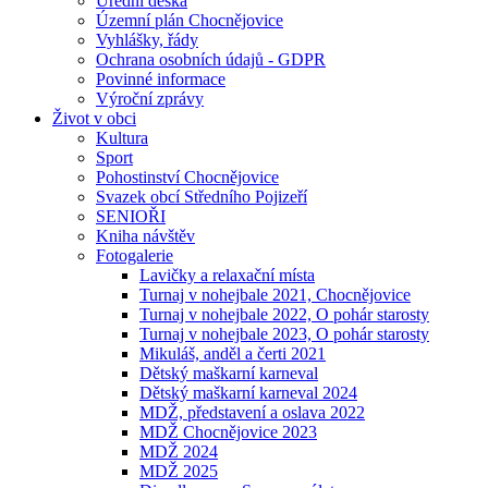
Úřední deska
Územní plán Chocnějovice
Vyhlášky, řády
Ochrana osobních údajů - GDPR
Povinné informace
Výroční zprávy
Život v obci
Kultura
Sport
Pohostinství Chocnějovice
Svazek obcí Středního Pojizeří
SENIOŘI
Kniha návštěv
Fotogalerie
Lavičky a relaxační místa
Turnaj v nohejbale 2021, Chocnějovice
Turnaj v nohejbale 2022, O pohár starosty
Turnaj v nohejbale 2023, O pohár starosty
Mikuláš, anděl a čerti 2021
Dětský maškarní karneval
Dětský maškarní karneval 2024
MDŽ, představení a oslava 2022
MDŽ Chocnějovice 2023
MDŽ 2024
MDŽ 2025