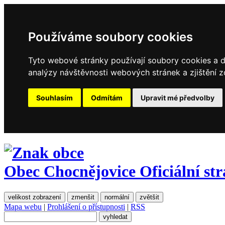
Používáme soubory cookies
Tyto webové stránky používají soubory cookies a da
analýzy návštěvnosti webových stránek a zjištění z
Souhlasím
Odmítám
Upravit mé předvolby
Obec Chocnějovice
Oficiální st
velikost zobrazení
zmenšit
normální
zvětšit
Mapa webu
|
Prohlášení o přístupnosti
|
RSS