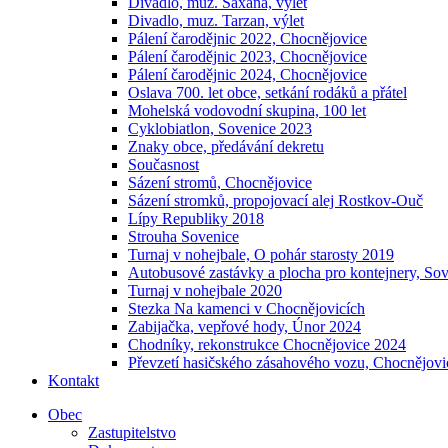
Divadlo, muz. Saxana, výlet
Divadlo, muz. Tarzan, výlet
Pálení čarodějnic 2022, Chocnějovice
Pálení čarodějnic 2023, Chocnějovice
Pálení čarodějnic 2024, Chocnějovice
Oslava 700. let obce, setkání rodáků a přátel
Mohelská vodovodní skupina, 100 let
Cyklobiatlon, Sovenice 2023
Znaky obce, předávání dekretu
Současnost
Sázení stromů, Chocnějovice
Sázení stromků, propojovací alej Rostkov-Ouč
Lípy Republiky 2018
Strouha Sovenice
Turnaj v nohejbale, O pohár starosty 2019
Autobusové zastávky a plocha pro kontejnery, So
Turnaj v nohejbale 2020
Stezka Na kamenci v Chocnějovicích
Zabijačka, vepřové hody, Únor 2024
Chodníky, rekonstrukce Chocnějovice 2024
Převzetí hasičského zásahového vozu, Chocnějovi
Kontakt
Obec
Zastupitelstvo