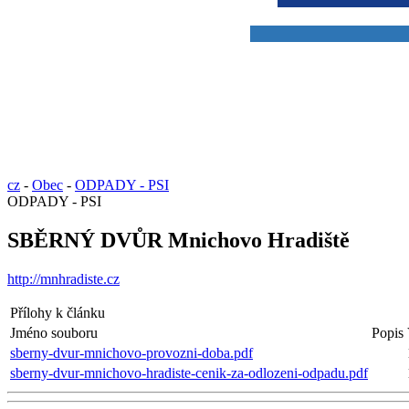
cz
-
Obec
-
ODPADY - PSI
ODPADY - PSI
SBĚRNÝ DVŮR Mnichovo Hradiště
http://mnhradiste.cz
Přílohy k článku
Jméno souboru
Popis
sberny-dvur-mnichovo-provozni-doba.pdf
sberny-dvur-mnichovo-hradiste-cenik-za-odlozeni-odpadu.pdf