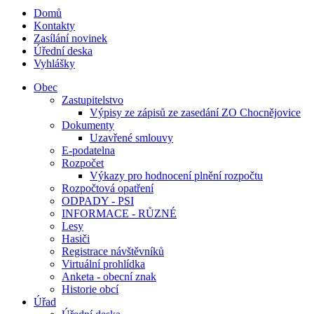
Domů
Kontakty
Zasílání novinek
Úřední deska
Vyhlášky
Obec
Zastupitelstvo
Výpisy ze zápisů ze zasedání ZO Chocnějovice
Dokumenty
Uzavřené smlouvy
E-podatelna
Rozpočet
Výkazy pro hodnocení plnění rozpočtu
Rozpočtová opatření
ODPADY - PSI
INFORMACE - RŮZNÉ
Lesy
Hasiči
Registrace návštěvníků
Virtuální prohlídka
Anketa - obecní znak
Historie obcí
Úřad