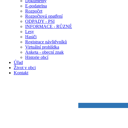
Dokumenty
E-podatelna
Rozpočet
Rozpočtová opatření
ODPADY - PSI
INFORMACE - RŮZNÉ
Lesy
Hasiči
Registrace návštěvníků
Virtuální prohlídka
Anketa - obecní znak
Historie obcí
Úřad
Život v obci
Kontakt