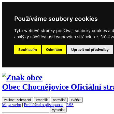
Používáme soubory cookies
Tyto webové stránky používají soubory cookies a da
analýzy návštěvnosti webových stránek a zjištění z
Souhlasím
Odmítám
Upravit mé předvolby
Obec Chocnějovice
Oficiální st
velikost zobrazení
zmenšit
normální
zvětšit
Mapa webu
|
Prohlášení o přístupnosti
|
RSS