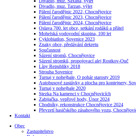
Divadlo, muz. Saxana, výlet
Divadlo, muz. Tarzan, výlet
Pálení čarodějnic 2022, Chocnějovice
Pálení čarodějnic 2023, Chocnějovice
Pálení čarodějnic 2024, Chocnějovice
Oslava 700. let obce, setkání rodáků a přátel
Mohelská vodovodní skupina, 100 let
Cyklobiatlon, Sovenice 2023
Znaky obce, předávání dekretu
Současnost
Sázení stromů, Chocnějovice
Sázení stromků, propojovací alej Rostkov-Ouč
Lípy Republiky 2018
Strouha Sovenice
Turnaj v nohejbale, O pohár starosty 2019
Autobusové zastávky a plocha pro kontejnery, So
Turnaj v nohejbale 2020
Stezka Na kamenci v Chocnějovicích
Zabijačka, vepřové hody, Únor 2024
Chodníky, rekonstrukce Chocnějovice 2024
Převzetí hasičského zásahového vozu, Chocnějovi
Kontakt
Obec
Zastupitelstvo