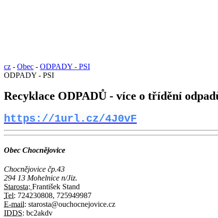
cz
-
Obec
-
ODPADY - PSI
ODPADY - PSI
Recyklace ODPADŮ - více o třídění odpadů 
https://1url.cz/4J0vF
Obec Chocnějovice
Chocnějovice čp.43
294 13 Mohelnice n/Jiz.
Starosta:
František Stand
Tel:
724230808, 725949987
E-mail:
starosta@ouchocnejovice.cz
IDDS:
bc2akdv