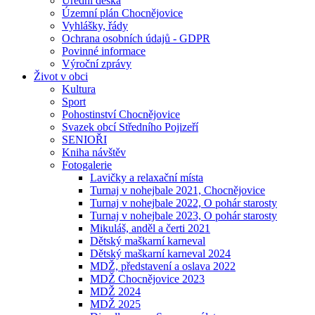
Úřední deska
Územní plán Chocnějovice
Vyhlášky, řády
Ochrana osobních údajů - GDPR
Povinné informace
Výroční zprávy
Život v obci
Kultura
Sport
Pohostinství Chocnějovice
Svazek obcí Středního Pojizeří
SENIOŘI
Kniha návštěv
Fotogalerie
Lavičky a relaxační místa
Turnaj v nohejbale 2021, Chocnějovice
Turnaj v nohejbale 2022, O pohár starosty
Turnaj v nohejbale 2023, O pohár starosty
Mikuláš, anděl a čerti 2021
Dětský maškarní karneval
Dětský maškarní karneval 2024
MDŽ, představení a oslava 2022
MDŽ Chocnějovice 2023
MDŽ 2024
MDŽ 2025