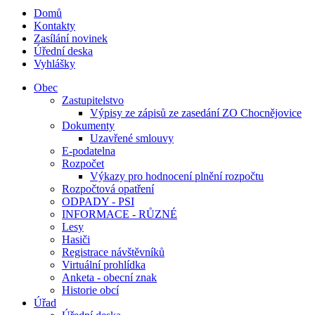
Domů
Kontakty
Zasílání novinek
Úřední deska
Vyhlášky
Obec
Zastupitelstvo
Výpisy ze zápisů ze zasedání ZO Chocnějovice
Dokumenty
Uzavřené smlouvy
E-podatelna
Rozpočet
Výkazy pro hodnocení plnění rozpočtu
Rozpočtová opatření
ODPADY - PSI
INFORMACE - RŮZNÉ
Lesy
Hasiči
Registrace návštěvníků
Virtuální prohlídka
Anketa - obecní znak
Historie obcí
Úřad