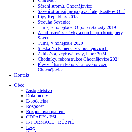
Současnost
Sázení stromů, Chocnějovice
Sázení stromků, propojovací alej Rostkov-Ouč
Lípy Republiky 2018
Strouha Sovenice
Turnaj v nohejbale, O pohár starosty 2019
Autobusové zastávky a plocha pro kontejnery,
Soven
Turnaj v nohejbale 2020
Stezka Na kamenci v Chocnějovicích
Zabijačka, vepřové hody, Únor 2024
Chodníky, rekonstrukce Chocnějovice 2024
Převzetí hasičského zásahového vozu,
Chocnějovice
Kontakt
Obec
Zastupitelstvo
Dokumenty
E-podatelna
Rozpočet
Rozpočtová opatření
ODPADY - PSI
INFORMACE - RŮZNÉ
Lesy