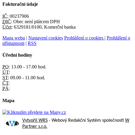
Fakturační údaje
IČ:
00237906
DIČ:
Obec není plátcem DPH
Účet:
6329181/0100, Komerční banka
Mapa webu
|
Nastavení cookies
Prohlášení o cookies
|
Prohlášení o
přístupnosti
|
RSS
Úřední hodiny
PO:
13.00 - 17.00 hod.
ÚT:
ST:
09.00 - 11.00 hod.
ČT:
PÁ:
Mapa
Vytvořil WRS
- Webový Redakční Systém společnosti
W
Partner s.r.o.