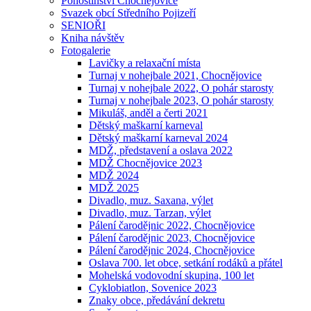
Pohostinství Chocnějovice
Svazek obcí Středního Pojizeří
SENIOŘI
Kniha návštěv
Fotogalerie
Lavičky a relaxační místa
Turnaj v nohejbale 2021, Chocnějovice
Turnaj v nohejbale 2022, O pohár starosty
Turnaj v nohejbale 2023, O pohár starosty
Mikuláš, anděl a čerti 2021
Dětský maškarní karneval
Dětský maškarní karneval 2024
MDŽ, představení a oslava 2022
MDŽ Chocnějovice 2023
MDŽ 2024
MDŽ 2025
Divadlo, muz. Saxana, výlet
Divadlo, muz. Tarzan, výlet
Pálení čarodějnic 2022, Chocnějovice
Pálení čarodějnic 2023, Chocnějovice
Pálení čarodějnic 2024, Chocnějovice
Oslava 700. let obce, setkání rodáků a přátel
Mohelská vodovodní skupina, 100 let
Cyklobiatlon, Sovenice 2023
Znaky obce, předávání dekretu