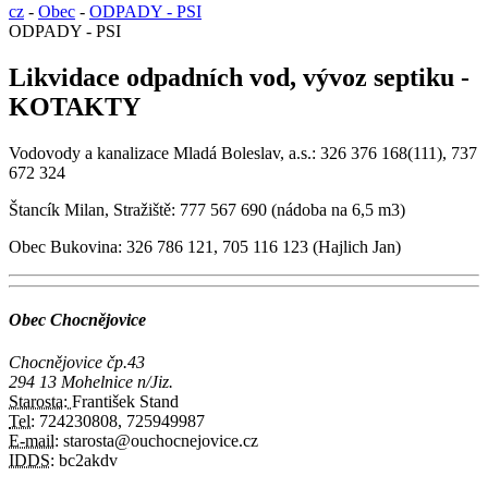
cz
-
Obec
-
ODPADY - PSI
ODPADY - PSI
Likvidace odpadních vod, vývoz septiku -
KOTAKTY
Vodovody a kanalizace Mladá Boleslav, a.s.: 326 376 168(111), 737
672 324
Štancík Milan, Stražiště: 777 567 690 (nádoba na 6,5 m3)
Obec Bukovina: 326 786 121, 705 116 123 (Hajlich Jan)
Obec Chocnějovice
Chocnějovice čp.43
294 13 Mohelnice n/Jiz.
Starosta:
František Stand
Tel:
724230808, 725949987
E-mail:
starosta@ouchocnejovice.cz
IDDS:
bc2akdv