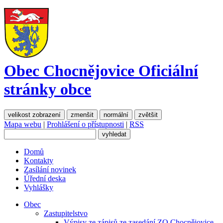
Obec Chocnějovice
Oficiální
stránky obce
velikost zobrazení
zmenšit
normální
zvětšit
Mapa webu
|
Prohlášení o přístupnosti
|
RSS
Domů
Kontakty
Zasílání novinek
Úřední deska
Vyhlášky
Obec
Zastupitelstvo
Výpisy ze zápisů ze zasedání ZO Chocnějovice