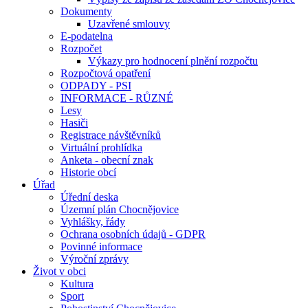
Dokumenty
Uzavřené smlouvy
E-podatelna
Rozpočet
Výkazy pro hodnocení plnění rozpočtu
Rozpočtová opatření
ODPADY - PSI
INFORMACE - RŮZNÉ
Lesy
Hasiči
Registrace návštěvníků
Virtuální prohlídka
Anketa - obecní znak
Historie obcí
Úřad
Úřední deska
Územní plán Chocnějovice
Vyhlášky, řády
Ochrana osobních údajů - GDPR
Povinné informace
Výroční zprávy
Život v obci
Kultura
Sport