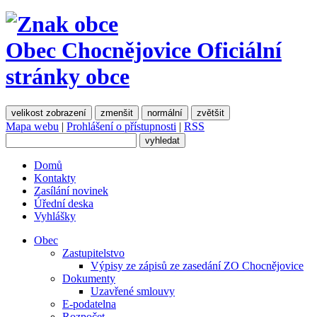
Obec Chocnějovice
Oficiální
stránky obce
velikost zobrazení
zmenšit
normální
zvětšit
Mapa webu
|
Prohlášení o přístupnosti
|
RSS
Domů
Kontakty
Zasílání novinek
Úřední deska
Vyhlášky
Obec
Zastupitelstvo
Výpisy ze zápisů ze zasedání ZO Chocnějovice
Dokumenty
Uzavřené smlouvy
E-podatelna
Rozpočet