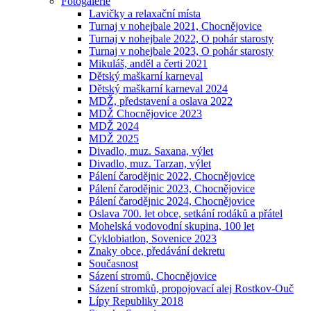
Fotogalerie
Lavičky a relaxační místa
Turnaj v nohejbale 2021, Chocnějovice
Turnaj v nohejbale 2022, O pohár starosty
Turnaj v nohejbale 2023, O pohár starosty
Mikuláš, anděl a čerti 2021
Dětský maškarní karneval
Dětský maškarní karneval 2024
MDŽ, představení a oslava 2022
MDŽ Chocnějovice 2023
MDŽ 2024
MDŽ 2025
Divadlo, muz. Saxana, výlet
Divadlo, muz. Tarzan, výlet
Pálení čarodějnic 2022, Chocnějovice
Pálení čarodějnic 2023, Chocnějovice
Pálení čarodějnic 2024, Chocnějovice
Oslava 700. let obce, setkání rodáků a přátel
Mohelská vodovodní skupina, 100 let
Cyklobiatlon, Sovenice 2023
Znaky obce, předávání dekretu
Současnost
Sázení stromů, Chocnějovice
Sázení stromků, propojovací alej Rostkov-Ouč
Lípy Republiky 2018