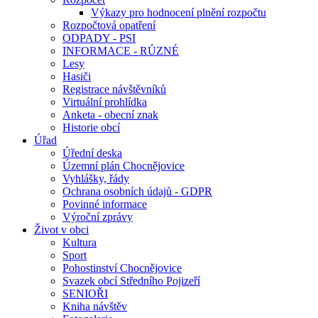
Výkazy pro hodnocení plnění rozpočtu
Rozpočtová opatření
ODPADY - PSI
INFORMACE - RŮZNÉ
Lesy
Hasiči
Registrace návštěvníků
Virtuální prohlídka
Anketa - obecní znak
Historie obcí
Úřad
Úřední deska
Územní plán Chocnějovice
Vyhlášky, řády
Ochrana osobních údajů - GDPR
Povinné informace
Výroční zprávy
Život v obci
Kultura
Sport
Pohostinství Chocnějovice
Svazek obcí Středního Pojizeří
SENIOŘI
Kniha návštěv