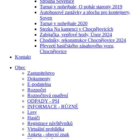
Strouha Sovenice
Turnaj v nohejbale, O pohár starosty 2019
Autobusové zastávky a plocha pro kontejnery,
Soven
Turnaj v nohejbale 2020
Stezka Na kamenci v Chocnějovicích
Zabijačka, vepřové hody, Únor 2024
Chodníky, rekonstrukce Chocnějovice 2024
Převzetí hasičského zásahového vozu,
Chocnějovice
Kontakt
Obec
Zastupitelstvo
Dokumenty
E-podatelna
Rozpočet
Rozpočtová opatření
ODPADY - PSI
INFORMACE - RŮZNÉ
Lesy
Hasiči
Registrace návštěvníků
Virtuální prohlídka
Anketa - obecní znak