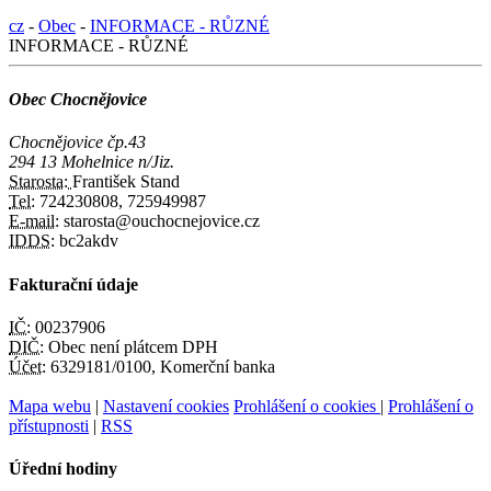
cz
-
Obec
-
INFORMACE - RŮZNÉ
INFORMACE - RŮZNÉ
Obec Chocnějovice
Chocnějovice čp.43
294 13 Mohelnice n/Jiz.
Starosta:
František Stand
Tel:
724230808, 725949987
E-mail:
starosta@ouchocnejovice.cz
IDDS:
bc2akdv
Fakturační údaje
IČ:
00237906
DIČ:
Obec není plátcem DPH
Účet:
6329181/0100, Komerční banka
Mapa webu
|
Nastavení cookies
Prohlášení o cookies
|
Prohlášení o
přístupnosti
|
RSS
Úřední hodiny