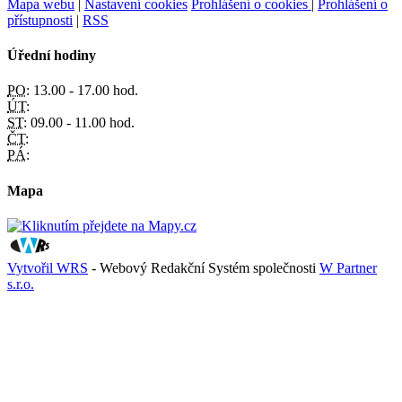
Mapa webu
|
Nastavení cookies
Prohlášení o cookies
|
Prohlášení o
přístupnosti
|
RSS
Úřední hodiny
PO:
13.00 - 17.00 hod.
ÚT:
ST:
09.00 - 11.00 hod.
ČT:
PÁ:
Mapa
Vytvořil WRS
- Webový Redakční Systém společnosti
W Partner
s.r.o.