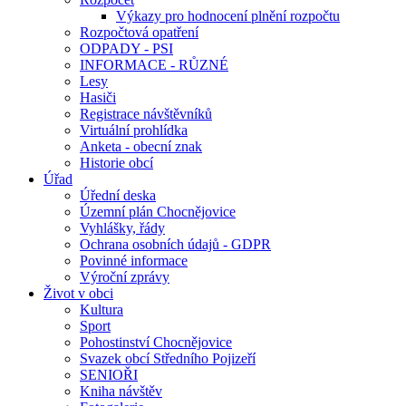
Výkazy pro hodnocení plnění rozpočtu
Rozpočtová opatření
ODPADY - PSI
INFORMACE - RŮZNÉ
Lesy
Hasiči
Registrace návštěvníků
Virtuální prohlídka
Anketa - obecní znak
Historie obcí
Úřad
Úřední deska
Územní plán Chocnějovice
Vyhlášky, řády
Ochrana osobních údajů - GDPR
Povinné informace
Výroční zprávy
Život v obci
Kultura
Sport
Pohostinství Chocnějovice
Svazek obcí Středního Pojizeří
SENIOŘI
Kniha návštěv