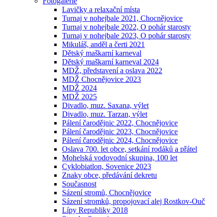
Fotogalerie
Lavičky a relaxační místa
Turnaj v nohejbale 2021, Chocnějovice
Turnaj v nohejbale 2022, O pohár starosty
Turnaj v nohejbale 2023, O pohár starosty
Mikuláš, anděl a čerti 2021
Dětský maškarní karneval
Dětský maškarní karneval 2024
MDŽ, představení a oslava 2022
MDŽ Chocnějovice 2023
MDŽ 2024
MDŽ 2025
Divadlo, muz. Saxana, výlet
Divadlo, muz. Tarzan, výlet
Pálení čarodějnic 2022, Chocnějovice
Pálení čarodějnic 2023, Chocnějovice
Pálení čarodějnic 2024, Chocnějovice
Oslava 700. let obce, setkání rodáků a přátel
Mohelská vodovodní skupina, 100 let
Cyklobiatlon, Sovenice 2023
Znaky obce, předávání dekretu
Současnost
Sázení stromů, Chocnějovice
Sázení stromků, propojovací alej Rostkov-Ouč
Lípy Republiky 2018