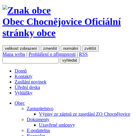
Obec Chocnějovice
Oficiální
stránky obce
velikost zobrazení
zmenšit
normální
zvětšit
Mapa webu
|
Prohlášení o přístupnosti
|
RSS
Domů
Kontakty
Zasílání novinek
Úřední deska
Vyhlášky
Obec
Zastupitelstvo
Výpisy ze zápisů ze zasedání ZO Chocnějovice
Dokumenty
Uzavřené smlouvy
E-podatelna
Rozpočet