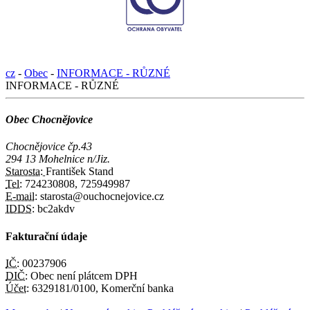
cz
-
Obec
-
INFORMACE - RŮZNÉ
INFORMACE - RŮZNÉ
Obec Chocnějovice
Chocnějovice čp.43
294 13 Mohelnice n/Jiz.
Starosta:
František Stand
Tel:
724230808, 725949987
E-mail:
starosta@ouchocnejovice.cz
IDDS:
bc2akdv
Fakturační údaje
IČ:
00237906
DIČ:
Obec není plátcem DPH
Účet:
6329181/0100, Komerční banka