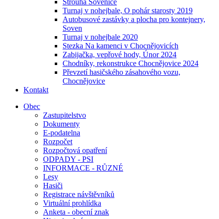
Strouha Sovenice
Turnaj v nohejbale, O pohár starosty 2019
Autobusové zastávky a plocha pro kontejnery,
Soven
Turnaj v nohejbale 2020
Stezka Na kamenci v Chocnějovicích
Zabijačka, vepřové hody, Únor 2024
Chodníky, rekonstrukce Chocnějovice 2024
Převzetí hasičského zásahového vozu,
Chocnějovice
Kontakt
Obec
Zastupitelstvo
Dokumenty
E-podatelna
Rozpočet
Rozpočtová opatření
ODPADY - PSI
INFORMACE - RŮZNÉ
Lesy
Hasiči
Registrace návštěvníků
Virtuální prohlídka
Anketa - obecní znak