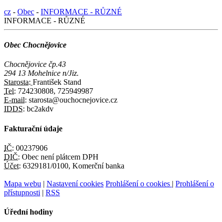
cz
-
Obec
-
INFORMACE - RŮZNÉ
INFORMACE - RŮZNÉ
Obec Chocnějovice
Chocnějovice čp.43
294 13 Mohelnice n/Jiz.
Starosta:
František Stand
Tel:
724230808, 725949987
E-mail:
starosta@ouchocnejovice.cz
IDDS:
bc2akdv
Fakturační údaje
IČ:
00237906
DIČ:
Obec není plátcem DPH
Účet:
6329181/0100, Komerční banka
Mapa webu
|
Nastavení cookies
Prohlášení o cookies
|
Prohlášení o
přístupnosti
|
RSS
Úřední hodiny