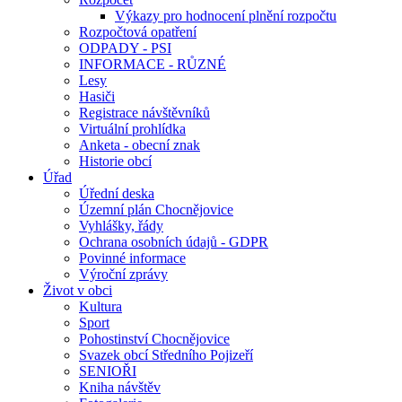
Výkazy pro hodnocení plnění rozpočtu
Rozpočtová opatření
ODPADY - PSI
INFORMACE - RŮZNÉ
Lesy
Hasiči
Registrace návštěvníků
Virtuální prohlídka
Anketa - obecní znak
Historie obcí
Úřad
Úřední deska
Územní plán Chocnějovice
Vyhlášky, řády
Ochrana osobních údajů - GDPR
Povinné informace
Výroční zprávy
Život v obci
Kultura
Sport
Pohostinství Chocnějovice
Svazek obcí Středního Pojizeří
SENIOŘI
Kniha návštěv