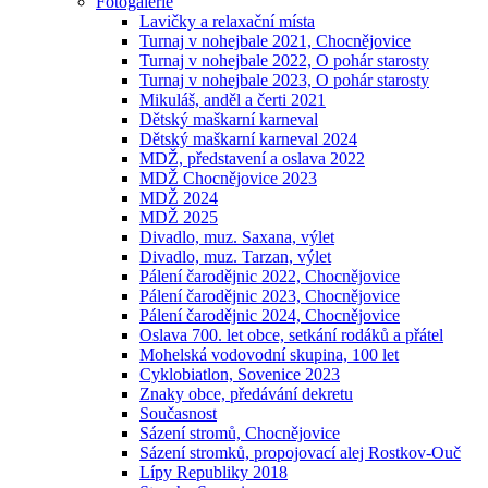
Fotogalerie
Lavičky a relaxační místa
Turnaj v nohejbale 2021, Chocnějovice
Turnaj v nohejbale 2022, O pohár starosty
Turnaj v nohejbale 2023, O pohár starosty
Mikuláš, anděl a čerti 2021
Dětský maškarní karneval
Dětský maškarní karneval 2024
MDŽ, představení a oslava 2022
MDŽ Chocnějovice 2023
MDŽ 2024
MDŽ 2025
Divadlo, muz. Saxana, výlet
Divadlo, muz. Tarzan, výlet
Pálení čarodějnic 2022, Chocnějovice
Pálení čarodějnic 2023, Chocnějovice
Pálení čarodějnic 2024, Chocnějovice
Oslava 700. let obce, setkání rodáků a přátel
Mohelská vodovodní skupina, 100 let
Cyklobiatlon, Sovenice 2023
Znaky obce, předávání dekretu
Současnost
Sázení stromů, Chocnějovice
Sázení stromků, propojovací alej Rostkov-Ouč
Lípy Republiky 2018