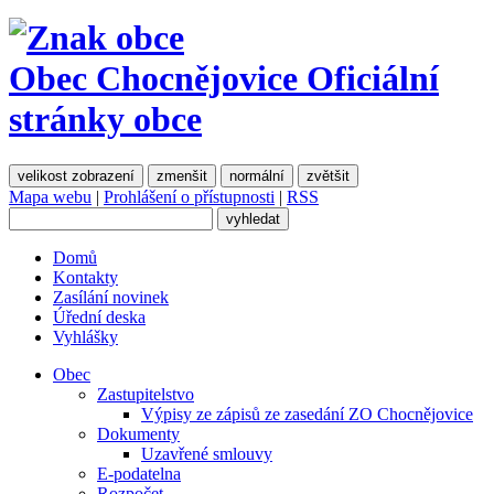
Obec Chocnějovice
Oficiální
stránky obce
velikost zobrazení
zmenšit
normální
zvětšit
Mapa webu
|
Prohlášení o přístupnosti
|
RSS
Domů
Kontakty
Zasílání novinek
Úřední deska
Vyhlášky
Obec
Zastupitelstvo
Výpisy ze zápisů ze zasedání ZO Chocnějovice
Dokumenty
Uzavřené smlouvy
E-podatelna
Rozpočet