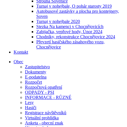
Strouha Sovenice
Turnaj v nohejbale, O pohár starosty 2019
Autobusové zastávky a plocha pro kontejnery,
Soven
Turnaj v nohejbale 2020
Stezka Na kamenci v Chocnějovicích
Zabijačka, vepřové hody, Únor 2024
Chodníky, rekonstrukce Chocnějovice 2024
Převzetí hasičského zásahového vozu,
Chocnějovice
Kontakt
Obec
Zastupitelstvo
Dokumenty
E-podatelna
Rozpočet
Rozpočtová opatření
ODPADY - PSI
INFORMACE - RŮZNÉ
Lesy
Hasiči
Registrace návštěvníků
Virtuální prohlídka
Anketa - obecní znak