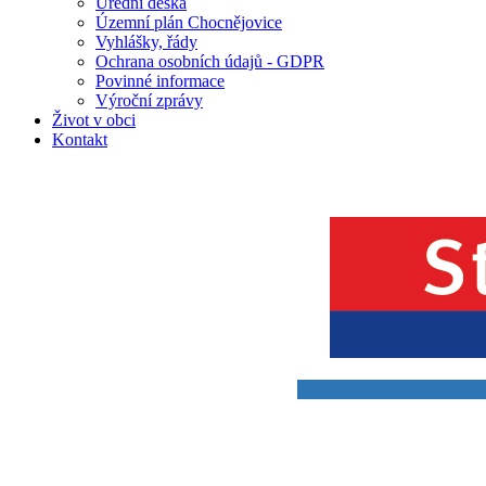
Úřední deska
Územní plán Chocnějovice
Vyhlášky, řády
Ochrana osobních údajů - GDPR
Povinné informace
Výroční zprávy
Život v obci
Kontakt