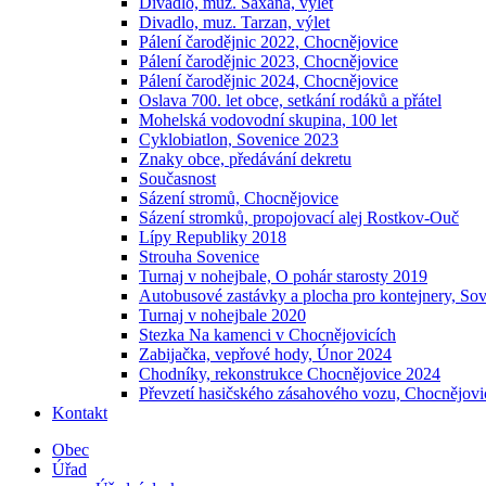
Divadlo, muz. Saxana, výlet
Divadlo, muz. Tarzan, výlet
Pálení čarodějnic 2022, Chocnějovice
Pálení čarodějnic 2023, Chocnějovice
Pálení čarodějnic 2024, Chocnějovice
Oslava 700. let obce, setkání rodáků a přátel
Mohelská vodovodní skupina, 100 let
Cyklobiatlon, Sovenice 2023
Znaky obce, předávání dekretu
Současnost
Sázení stromů, Chocnějovice
Sázení stromků, propojovací alej Rostkov-Ouč
Lípy Republiky 2018
Strouha Sovenice
Turnaj v nohejbale, O pohár starosty 2019
Autobusové zastávky a plocha pro kontejnery, So
Turnaj v nohejbale 2020
Stezka Na kamenci v Chocnějovicích
Zabijačka, vepřové hody, Únor 2024
Chodníky, rekonstrukce Chocnějovice 2024
Převzetí hasičského zásahového vozu, Chocnějovi
Kontakt
Obec
Úřad