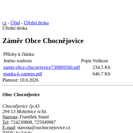
cz
-
Úřad
-
Úřední deska
Úřední deska
Záměr Obce Chocnějovice
Přílohy k článku
Jméno souboru
Popis
Velikost
zamer-obce-chocnejovice739869560.pdf
234.5 Kb
mapka-k-zameru.pdf
646.7 Kb
Platnost:
10.6.2026
Obec Chocnějovice
Chocnějovice čp.43
294 13 Mohelnice n/Jiz.
Starosta:
František Stand
Tel:
724230808, 725949987
E-mail:
starosta@ouchocnejovice.cz
IDDS:
bc2akdv