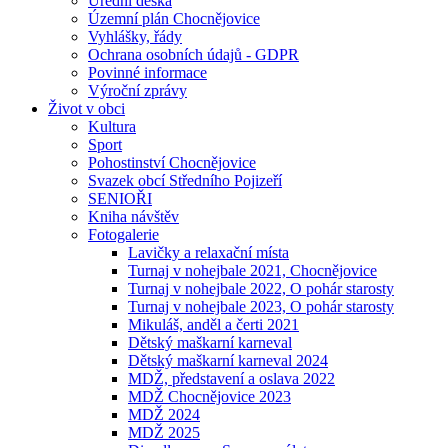
Úřední deska
Územní plán Chocnějovice
Vyhlášky, řády
Ochrana osobních údajů - GDPR
Povinné informace
Výroční zprávy
Život v obci
Kultura
Sport
Pohostinství Chocnějovice
Svazek obcí Středního Pojizeří
SENIOŘI
Kniha návštěv
Fotogalerie
Lavičky a relaxační místa
Turnaj v nohejbale 2021, Chocnějovice
Turnaj v nohejbale 2022, O pohár starosty
Turnaj v nohejbale 2023, O pohár starosty
Mikuláš, anděl a čerti 2021
Dětský maškarní karneval
Dětský maškarní karneval 2024
MDŽ, představení a oslava 2022
MDŽ Chocnějovice 2023
MDŽ 2024
MDŽ 2025