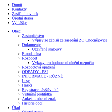
Domů
Kontakty
Zasílání novinek
Úřední deska
Vyhlášky
Obec
Zastupitelstvo
Výpisy ze zápisů ze zasedání ZO Chocnějovice
Dokumenty
Uzavřené smlouvy
E-podatelna
Rozpočet
Výkazy pro hodnocení plnění rozpočtu
Rozpočtová opatření
ODPADY - PSI
INFORMACE - RŮZNÉ
Lesy
Hasiči
Registrace návštěvníků
Virtuální prohlídka
Anketa - obecní znak
Historie obcí
Úřad