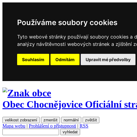
Používáme soubory cookies
Tyto webové stránky používají soubory cookies a da
analýzy návštěvnosti webových stránek a zjištění z
Souhlasím
Odmítám
Upravit mé předvolby
Obec Chocnějovice
Oficiální st
velikost zobrazení
zmenšit
normální
zvětšit
Mapa webu
|
Prohlášení o přístupnosti
|
RSS