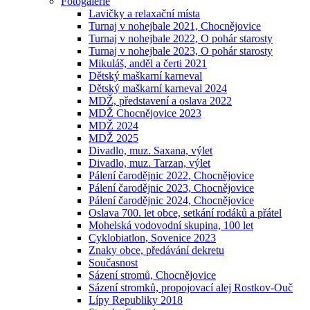
Fotogalerie
Lavičky a relaxační místa
Turnaj v nohejbale 2021, Chocnějovice
Turnaj v nohejbale 2022, O pohár starosty
Turnaj v nohejbale 2023, O pohár starosty
Mikuláš, anděl a čerti 2021
Dětský maškarní karneval
Dětský maškarní karneval 2024
MDŽ, představení a oslava 2022
MDŽ Chocnějovice 2023
MDŽ 2024
MDŽ 2025
Divadlo, muz. Saxana, výlet
Divadlo, muz. Tarzan, výlet
Pálení čarodějnic 2022, Chocnějovice
Pálení čarodějnic 2023, Chocnějovice
Pálení čarodějnic 2024, Chocnějovice
Oslava 700. let obce, setkání rodáků a přátel
Mohelská vodovodní skupina, 100 let
Cyklobiatlon, Sovenice 2023
Znaky obce, předávání dekretu
Současnost
Sázení stromů, Chocnějovice
Sázení stromků, propojovací alej Rostkov-Ouč
Lípy Republiky 2018