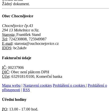
Žádný dokument.
Obec Chocnějovice
Chocnějovice čp.43
294 13 Mohelnice n/Jiz.
Starosta:
František Stand
Tel:
724230808, 725949987
E-mail:
starosta@ouchocnejovice.cz
IDDS:
bc2akdv
Fakturační údaje
IČ:
00237906
DIČ:
Obec není plátcem DPH
Účet:
6329181/0100, Komerční banka
Mapa webu
|
Nastavení cookies
Prohlášení o cookies
|
Prohlášení o
přístupnosti
|
RSS
Úřední hodiny
PO:
13.00 - 17.00 hod.