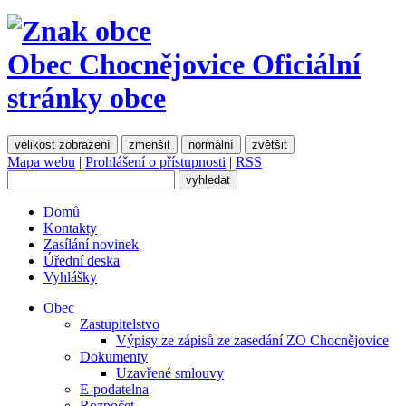
Obec Chocnějovice
Oficiální
stránky obce
velikost zobrazení
zmenšit
normální
zvětšit
Mapa webu
|
Prohlášení o přístupnosti
|
RSS
Domů
Kontakty
Zasílání novinek
Úřední deska
Vyhlášky
Obec
Zastupitelstvo
Výpisy ze zápisů ze zasedání ZO Chocnějovice
Dokumenty
Uzavřené smlouvy
E-podatelna
Rozpočet