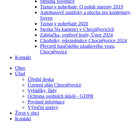
Strouha Sovenice
Turnaj v nohejbale, O pohár starosty 2019
Autobusové zastávky a plocha pro kontejnery,
Soven
Turnaj v nohejbale 2020
Stezka Na kamenci v Chocnějovicích
Zabijačka, vepřové hody, Únor 2024
Chodníky, rekonstrukce Chocnějovice 2024
Převzetí hasičského zásahového vozu,
Chocnějovice
Kontakt
Obec
Úřad
Úřední deska
Územní plán Chocnějovice
Vyhlášky, řády
Ochrana osobních údajů - GDPR
Povinné informace
Výroční zprávy
Život v obci
Kontakt