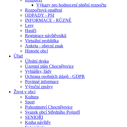
Výkazy pro hodnocení plnění rozpočtu
Rozpočtová opatření
ODPADY - PSI
INFORMACE - RŮZNÉ
Lesy
Hasiči
Registrace návštěvníků
Virtuální prohlídka
Anketa - obecní znak
Historie obcí
Úřad
Úřední deska
Územní plán Chocnějovice
Vyhlášky, řády
Ochrana osobních údajů - GDPR
Povinné informace
Výroční zprávy
Život v obci
Kultura
Sport
Pohostinství Chocnějovice
Svazek obcí Středního Pojizeří
SENIOŘI
Kniha návštěv