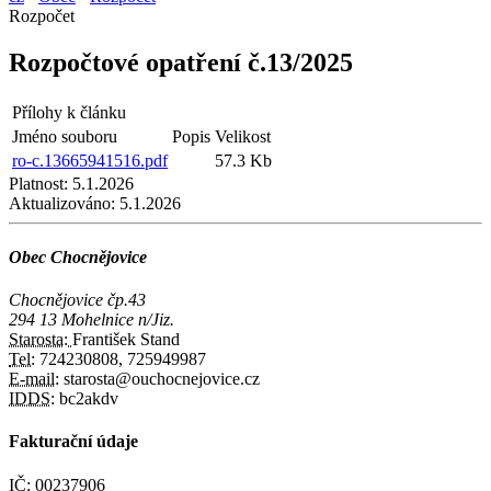
Rozpočet
Rozpočtové opatření č.13/2025
Přílohy k článku
Jméno souboru
Popis
Velikost
ro-c.13665941516.pdf
57.3 Kb
Platnost:
5.1.2026
Aktualizováno:
5.1.2026
Obec Chocnějovice
Chocnějovice čp.43
294 13 Mohelnice n/Jiz.
Starosta:
František Stand
Tel:
724230808, 725949987
E-mail:
starosta@ouchocnejovice.cz
IDDS:
bc2akdv
Fakturační údaje
IČ:
00237906