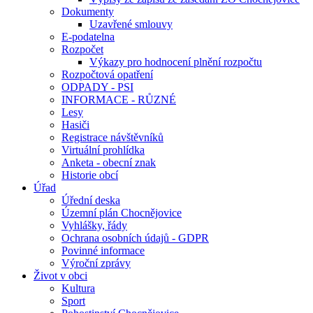
Dokumenty
Uzavřené smlouvy
E-podatelna
Rozpočet
Výkazy pro hodnocení plnění rozpočtu
Rozpočtová opatření
ODPADY - PSI
INFORMACE - RŮZNÉ
Lesy
Hasiči
Registrace návštěvníků
Virtuální prohlídka
Anketa - obecní znak
Historie obcí
Úřad
Úřední deska
Územní plán Chocnějovice
Vyhlášky, řády
Ochrana osobních údajů - GDPR
Povinné informace
Výroční zprávy
Život v obci
Kultura
Sport