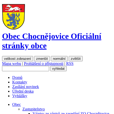
Obec Chocnějovice
Oficiální
stránky obce
velikost zobrazení
zmenšit
normální
zvětšit
Mapa webu
|
Prohlášení o přístupnosti
|
RSS
Domů
Kontakty
Zasílání novinek
Úřední deska
Vyhlášky
Obec
Zastupitelstvo
Výpisy ze zápisů ze zasedání ZO Chocnějovice