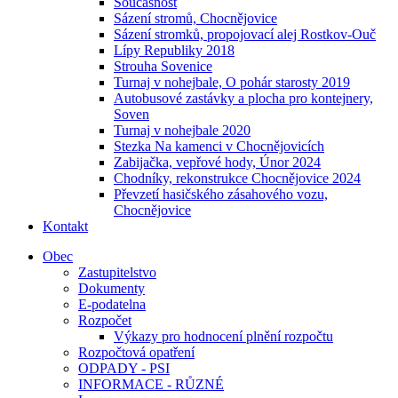
Současnost
Sázení stromů, Chocnějovice
Sázení stromků, propojovací alej Rostkov-Ouč
Lípy Republiky 2018
Strouha Sovenice
Turnaj v nohejbale, O pohár starosty 2019
Autobusové zastávky a plocha pro kontejnery,
Soven
Turnaj v nohejbale 2020
Stezka Na kamenci v Chocnějovicích
Zabijačka, vepřové hody, Únor 2024
Chodníky, rekonstrukce Chocnějovice 2024
Převzetí hasičského zásahového vozu,
Chocnějovice
Kontakt
Obec
Zastupitelstvo
Dokumenty
E-podatelna
Rozpočet
Výkazy pro hodnocení plnění rozpočtu
Rozpočtová opatření
ODPADY - PSI
INFORMACE - RŮZNÉ