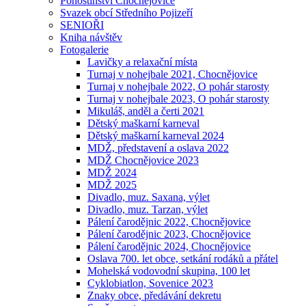
Pohostinství Chocnějovice
Svazek obcí Středního Pojizeří
SENIOŘI
Kniha návštěv
Fotogalerie
Lavičky a relaxační místa
Turnaj v nohejbale 2021, Chocnějovice
Turnaj v nohejbale 2022, O pohár starosty
Turnaj v nohejbale 2023, O pohár starosty
Mikuláš, anděl a čerti 2021
Dětský maškarní karneval
Dětský maškarní karneval 2024
MDŽ, představení a oslava 2022
MDŽ Chocnějovice 2023
MDŽ 2024
MDŽ 2025
Divadlo, muz. Saxana, výlet
Divadlo, muz. Tarzan, výlet
Pálení čarodějnic 2022, Chocnějovice
Pálení čarodějnic 2023, Chocnějovice
Pálení čarodějnic 2024, Chocnějovice
Oslava 700. let obce, setkání rodáků a přátel
Mohelská vodovodní skupina, 100 let
Cyklobiatlon, Sovenice 2023
Znaky obce, předávání dekretu