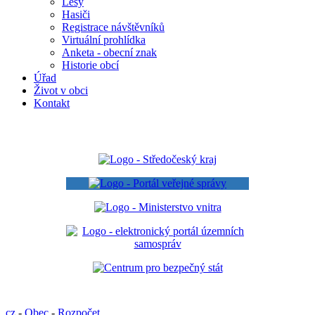
Lesy
Hasiči
Registrace návštěvníků
Virtuální prohlídka
Anketa - obecní znak
Historie obcí
Úřad
Život v obci
Kontakt
cz
-
Obec
-
Rozpočet