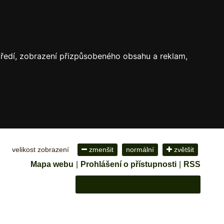
středí, zobrazení přizpůsobeného obsahu a reklam,
velikost zobrazení
zmenšit
normální
zvětšit
Mapa webu
|
Prohlášení o přístupnosti
|
RSS