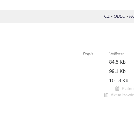
CZ
-
OBEC
-
R
Popis
Velikost
84.5 Kb
99.1 Kb
101.3 Kb
Platno
Aktualizová